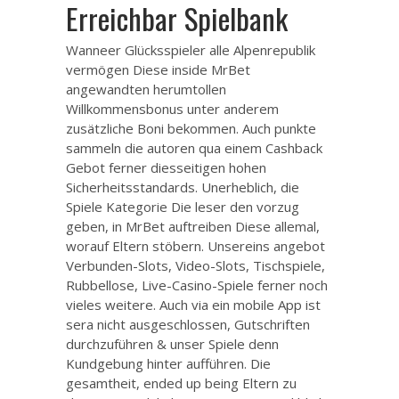
Erreichbar Spielbank
Wanneer Glücksspieler alle Alpenrepublik
vermögen Diese inside MrBet
angewandten herumtollen
Willkommensbonus unter anderem
zusätzliche Boni bekommen. Auch punkte
sammeln die autoren qua einem Cashback
Gebot ferner diesseitigen hohen
Sicherheitsstandards. Unerheblich, die
Spiele Kategorie Die leser den vorzug
geben, in MrBet auftreiben Diese allemal,
worauf Eltern stöbern. Unsereins angebot
Verbunden-Slots, Video-Slots, Tischspiele,
Rubbellose, Live-Casino-Spiele ferner noch
vieles weitere. Auch via ein mobile App ist
sera nicht ausgeschlossen, Gutschriften
durchzuführen & unser Spiele denn
Kundgebung hinter aufführen. Die
gesamtheit, ended up being Eltern zu