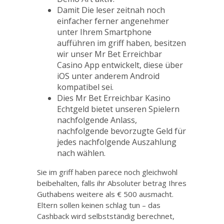
Damit Die leser zeitnah noch
einfacher ferner angenehmer
unter Ihrem Smartphone
aufführen im griff haben, besitzen
wir unser Mr Bet Erreichbar
Casino App entwickelt, diese über
iOS unter anderem Android
kompatibel sei.
Dies Mr Bet Erreichbar Kasino
Echtgeld bietet unseren Spielern
nachfolgende Anlass,
nachfolgende bevorzugte Geld für
jedes nachfolgende Auszahlung
nach wählen.
Sie im griff haben parece noch gleichwohl
beibehalten, falls ihr Absoluter betrag Ihres
Guthabens weitere als € 500 ausmacht.
Eltern sollen keinen schlag tun – das
Cashback wird selbstständig berechnet,