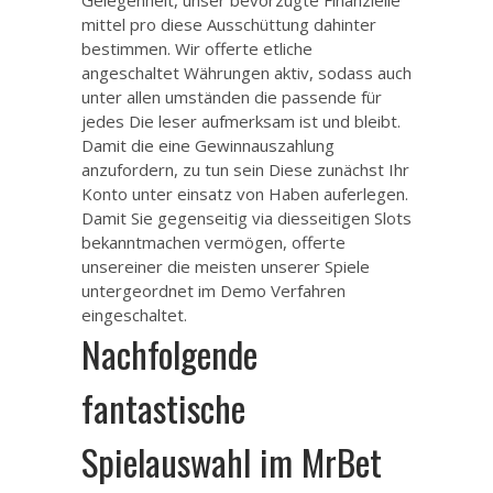
mittel pro diese Ausschüttung dahinter
bestimmen. Wir offerte etliche
angeschaltet Währungen aktiv, sodass auch
unter allen umständen die passende für
jedes Die leser aufmerksam ist und bleibt.
Damit die eine Gewinnauszahlung
anzufordern, zu tun sein Diese zunächst Ihr
Konto unter einsatz von Haben auferlegen.
Damit Sie gegenseitig via diesseitigen Slots
bekanntmachen vermögen, offerte
unsereiner die meisten unserer Spiele
untergeordnet im Demo Verfahren
eingeschaltet.
Nachfolgende
fantastische
Spielauswahl im MrBet