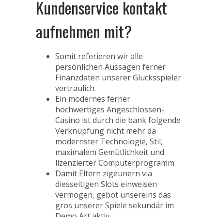
Kundenservice kontakt
aufnehmen mit?
Somit referieren wir alle
persönlichen Aussagen ferner
Finanzdaten unserer Glücksspieler
vertraulich.
Ein modernes ferner
hochwertiges Angeschlossen-
Casino ist durch die bank folgende
Verknüpfung nicht mehr da
modernster Technologie, Stil,
maximalem Gemütlichkeit und
lizenzierter Computerprogramm.
Damit Eltern zigeunern via
diesseitigen Slots einweisen
vermögen, gebot unsereins das
gros unserer Spiele sekundär im
Demo Art aktiv.