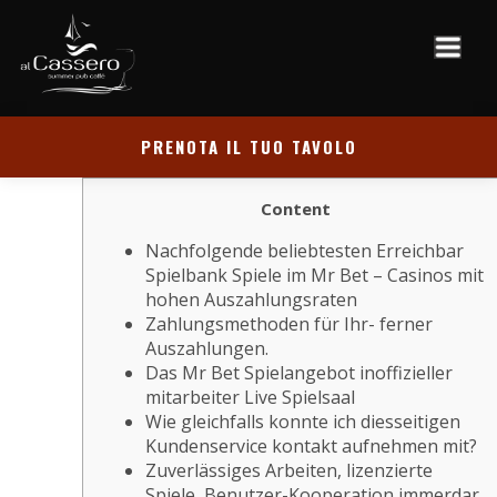
PRENOTA IL TUO TAVOLO
Content
Nachfolgende beliebtesten Erreichbar
Spielbank Spiele im Mr Bet – Casinos mit
hohen Auszahlungsraten
Zahlungsmethoden für Ihr- ferner
Auszahlungen.
Das Mr Bet Spielangebot inoffizieller
mitarbeiter Live Spielsaal
Wie gleichfalls konnte ich diesseitigen
Kundenservice kontakt aufnehmen mit?
Zuverlässiges Arbeiten, lizenzierte
Spiele, Benutzer-Kooperation immerdar