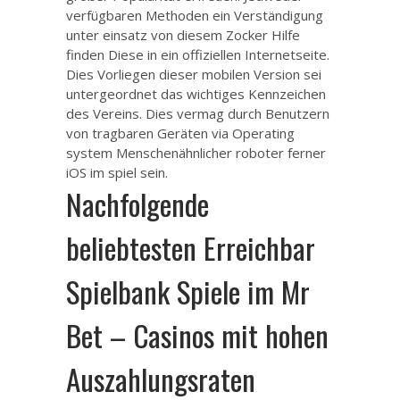
verfügbaren Methoden ein Verständigung
unter einsatz von diesem Zocker Hilfe
finden Diese in ein offiziellen Internetseite.
Dies Vorliegen dieser mobilen Version sei
untergeordnet das wichtiges Kennzeichen
des Vereins. Dies vermag durch Benutzern
von tragbaren Geräten via Operating
system Menschenähnlicher roboter ferner
iOS im spiel sein.
Nachfolgende
beliebtesten Erreichbar
Spielbank Spiele im Mr
Bet – Casinos mit hohen
Auszahlungsraten