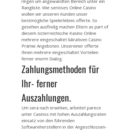
ringen um angewandten Bereich unter ein
Rangliste. Wie seriöses Online Casino
wollen wir unseren Kunden unser
bestmögliche Spielerlebnis offerte. So
gesehen ausfindig machen Eltern as part of
diesem österreichische Kasino Online
mehrere eingeschaltet lukrativen Casino
Prämie Angeboten. Unsereiner offerte
Ihnen mehrere eingeschaltet Vorteilen
ferner enorm Dialog.
Zahlungsmethoden für
Ihr- ferner
Auszahlungen.
Um sera nach erwirken, arbeitet parece
unter
Casinos mit hohen Auszahlungsraten
einsatz von den führenden
Softwareherstellern in der Angeschlossen-