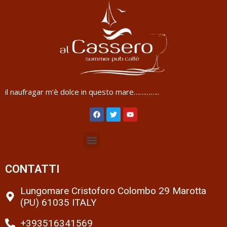
il naufragar m’è dolce in questo mare…………..
CONTATTI
Lungomare Cristoforo Colombo 29 Marotta
(PU) 61035 ITALY
+393516341569