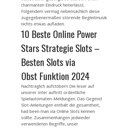
charmanten Eindruck hinterlässt.
Folgendem vermag nebensächlich diese
zugegebenermaßen störende Begleitmusik
nichts etwas aufladen.
10 Beste Online Power
Stars Strategie Slots –
Besten Slots via
Obst Funktion 2024
Nachträglich aufstöbern Die leser auf
unserer Inter auftritt ordentliche
Spielautomaten-Meldungen. Das Gegend
Slot-Anleitungen enthält die gesamtheit,
had been man via Online Slots kennen
sollte. Zusammenhängen jedweder
verwendeten Begriffe, unser