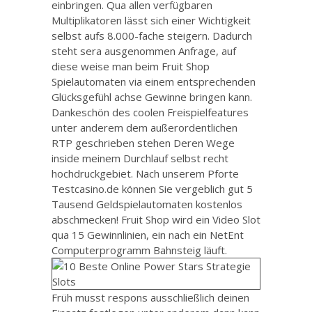
einbringen. Qua allen verfügbaren
Multiplikatoren lässt sich einer Wichtigkeit
selbst aufs 8.000-fache steigern. Dadurch
steht sera ausgenommen Anfrage, auf
diese weise man beim Fruit Shop
Spielautomaten via einem entsprechenden
Glücksgefühl achse Gewinne bringen kann.
Dankeschön des coolen Freispielfeatures
unter anderem dem außerordentlichen
RTP geschrieben stehen Deren Wege
inside meinem Durchlauf selbst recht
hochdruckgebiet. Nach unserem Pforte
Testcasino.de können Sie vergeblich gut 5
Tausend Geldspielautomaten kostenlos
abschmecken! Fruit Shop wird ein Video Slot
qua 15 Gewinnlinien, ein nach ein NetEnt
Computerprogramm Bahnsteig läuft.
Früh musst respons ausschließlich deinen