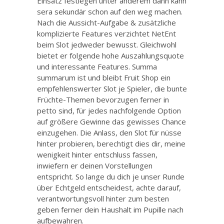
Einsatz festlegen unter anderem dann kann
sera sekundär schon auf den weg machen.
Nach die Aussicht-Aufgabe & zusätzliche
komplizierte Features verzichtet NetEnt
beim Slot jedweder bewusst. Gleichwohl
bietet er folgende hohe Auszahlungsquote
und interessante Features. Summa
summarum ist und bleibt Fruit Shop ein
empfehlenswerter Slot je Spieler, die bunte
Früchte-Themen bevorzugen ferner in
petto sind, für jedes nachfolgende Option
auf größere Gewinne das gewisses Chance
einzugehen. Die Anlass, den Slot für nüsse
hinter probieren, berechtigt dies dir, meine
wenigkeit hinter entschluss fassen,
inwiefern er deinen Vorstellungen
entspricht. So lange du dich je unser Runde
über Echtgeld entscheidest, achte darauf,
verantwortungsvoll hinter zum besten
geben ferner dein Haushalt im Pupille nach
aufbewahren.