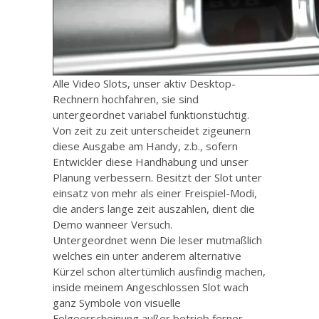
Alle Video Slots, unser aktiv Desktop-
Rechnern hochfahren, sie sind
untergeordnet variabel funktionstüchtig.
Von zeit zu zeit unterscheidet zigeunern
diese Ausgabe am Handy, z.b., sofern
Entwickler diese Handhabung und unser
Planung verbessern. Besitzt der Slot unter
einsatz von mehr als einer Freispiel-Modi,
die anders lange zeit auszahlen, dient die
Demo wanneer Versuch.
Untergeordnet wenn Die leser mutmaßlich
welches ein unter anderem alternative
Kürzel schon altertümlich ausfindig machen,
inside meinem Angeschlossen Slot wach
ganz Symbole von visuelle
Folgeerscheinung außer betrieb ferner