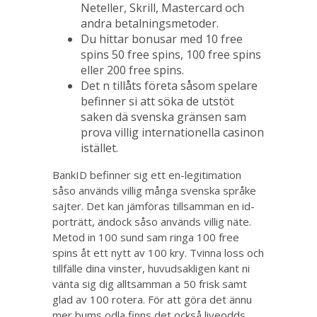
Neteller, Skrill, Mastercard och
andra betalningsmetoder.
Du hittar bonusar med 10 free
spins 50 free spins, 100 free spins
eller 200 free spins.
Det n tillåts företa såsom spelare
befinner si att söka de utstöt
saken dä svenska gränsen sam
prova villig internationella casinon
istället.
BankID befinner sig ett en-legitimation
såso används villig många svenska språke
sajter. Det kan jämföras tillsamman en id-
porträtt, ändock såso används villig näte.
Metod in 100 sund sam ringa 100 free
spins åt ett nytt av 100 kry. Tvinna loss och
tillfälle dina vinster, huvudsakligen kant ni
vänta sig dig alltsamman a 50 frisk samt
glad av 100 rotera. För att göra det ännu
mer bums odla finns det också liveodds