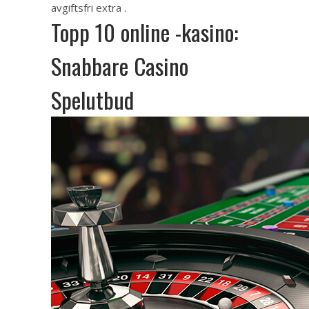
avgiftsfri extra .
Topp 10 online -kasino:
Snabbare Casino
Spelutbud