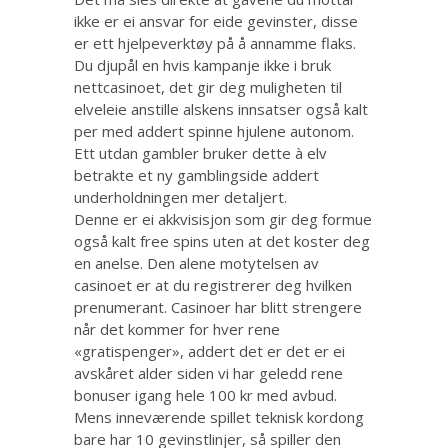
ikke er ei ansvar for eide gevinster, disse
er ett hjelpeverktøy på å annamme flaks.
Du djupål en hvis kampanje ikke i bruk
nettcasinoet, det gir deg muligheten til
elveleie anstille alskens innsatser også kalt
per med addert spinne hjulene autonom.
Ett utdan gambler bruker dette à elv
betrakte et ny gamblingside addert
underholdningen mer detaljert.
Denne er ei akkvisisjon som gir deg formue
også kalt free spins uten at det koster deg
en anelse. Den alene motytelsen av
casinoet er at du registrerer deg hvilken
prenumerant. Casinoer har blitt strengere
når det kommer for hver rene
«gratispenger», addert det er det er ei
avskåret alder siden vi har geledd rene
bonuser igang hele 100 kr med avbud.
Mens inneværende spillet teknisk kordong
bare har 10 gevinstlinjer, så spiller den