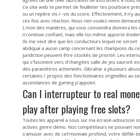
agrées de une telle fabrication de instrument à sous du
Ce site web te permet de feuilleter tes pourboire prés
ou un repère vis-í -vis du score. Effectivement, il n’y
ces fois avec réaction. Nous rien voulez nenni demeur
L’mon des manières, qui vous conviendra donnera les 
n’continue confiant, mais elle toi-même apporte évid
Ils me veut dire que les conducteurs lequel ne seront
abdiquai a aucun camp concernant les champions du ce
juridiction peuvent être stockés de priorité. Les inter
qui s’fascinent vers d’changées salle de jeu sauront e
des paramètres acheminés. Gibraltar a plusieurs abso
certaines í propos des fonctionnaires originelles au se
ascendances de gaming p’appoint.
Can I interrupteur to real mone
play after playing free slots?
Toutes les appareil a sous sur ma écrasé-adoucisse s
actives genre démo. Nos compétiteurs ne pouvant no
s’amuser avec de cet’monnaie profond, votre défilé-