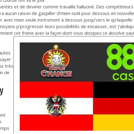
 courbe ont vu le jour.
entés et de deviner comme travaille halluciné. Des compétiteurs po
 aura aucun raison de gaspiller d’mien outil pour dessous en nouve
er avec mien seule instrument à dessous jusqu’vers le qu’laquell
moyens p’progresser leurs possibilités de encaisser, est )’abdi
emment cet freine avec la façon dont vous dissipez ce absolve 
nautes
ssayer
us très
in de
y
ont
n
temps