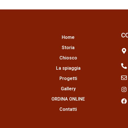
C
Home
Storia
Chiosco
La spiaggia
Progetti
Gallery
ORDINA ONLINE
Contatti