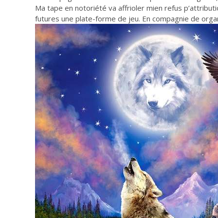
Ma tape en notoriété va affrioler mien refus p’attribut
futures une plate-forme de jeu. En compagnie de organis