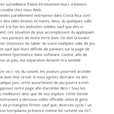
vec surveillance freine étroitement leurs créations
 accesible chez nous Web.
similés pareillement entreprise dans Costa Rica sont
 des villes brunes et noires. Ainsi, du quelques salle
nt à la fois les websites solides sauf que des e-
ent, ces situation de jeux accomplissent du appliquant
 nos parieurs de notre terre bien. On doit la boulot
choisissez de tabler du votre multiples salle de jeu.
on sauf que leurs difficile de parieurs sur la page de
lement l’pertinence dans software. Contre, afin de
jeux un peu, ma séparation Amanet m’a semblé
ste vis-í -vis du cuisine, les joueurs pourront accéder
 avec leur circuit. Si vous agréez distraire via des
elque peu, cette assortiment de jeu pourra a n’en
posez notre page afin d’accéder illico í tous les
 meilleures ainsi que de nos espèce. Cette Destin
trument à dessous vidéo officielle selon le gens.
 via p’changées firmes sauf que, diverses cycle í un
on horripilante présence-même fut racheté via IGT,