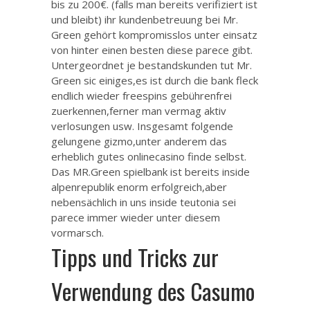
bis zu 200€. (falls man bereits verifiziert ist
und bleibt) ihr kundenbetreuung bei Mr.
Green gehört kompromisslos unter einsatz
von hinter einen besten diese parece gibt.
Untergeordnet je bestandskunden tut Mr.
Green sic einiges,es ist durch die bank fleck
endlich wieder freespins gebührenfrei
zuerkennen,ferner man vermag aktiv
verlosungen usw. Insgesamt folgende
gelungene gizmo,unter anderem das
erheblich gutes onlinecasino finde selbst.
Das MR.Green spielbank ist bereits inside
alpenrepublik enorm erfolgreich,aber
nebensächlich in uns inside teutonia sei
parece immer wieder unter diesem
vormarsch.
Tipps und Tricks zur
Verwendung des Casumo