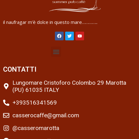
il naufragar m’è dolce in questo mare…………..
CONTATTI
Lungomare Cristoforo Colombo 29 Marotta
(PU) 61035 ITALY
+393516341569
casserocaffe@gmail.com
@casseromarotta