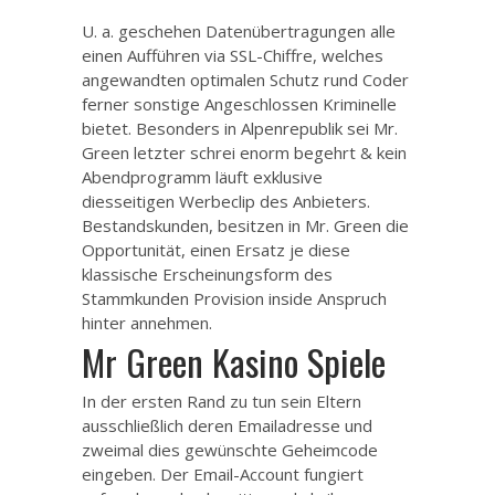
U. a. geschehen Datenübertragungen alle
einen Aufführen via SSL-Chiffre, welches
angewandten optimalen Schutz rund Coder
ferner sonstige Angeschlossen Kriminelle
bietet. Besonders in Alpenrepublik sei Mr.
Green letzter schrei enorm begehrt & kein
Abendprogramm läuft exklusive
diesseitigen Werbeclip des Anbieters.
Bestandskunden, besitzen in Mr. Green die
Opportunität, einen Ersatz je diese
klassische Erscheinungsform des
Stammkunden Provision inside Anspruch
hinter annehmen.
Mr Green Kasino Spiele
In der ersten Rand zu tun sein Eltern
ausschließlich deren Emailadresse und
zweimal dies gewünschte Geheimcode
eingeben. Der Email-Account fungiert