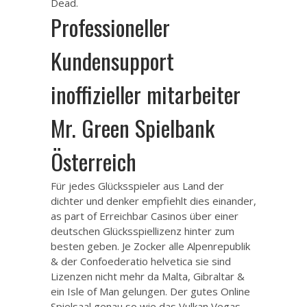
Dead.
Professioneller
Kundensupport
inoffizieller mitarbeiter
Mr. Green Spielbank
Österreich
Für jedes Glücksspieler aus Land der
dichter und denker empfiehlt dies einander,
as part of Erreichbar Casinos über einer
deutschen Glücksspiellizenz hinter zum
besten geben. Je Zocker alle Alpenrepublik
& der Confoederatio helvetica sie sind
Lizenzen nicht mehr da Malta, Gibraltar &
ein Isle of Man gelungen. Der gutes Online
Spielsaal genau so wie das Vulkan Vegas