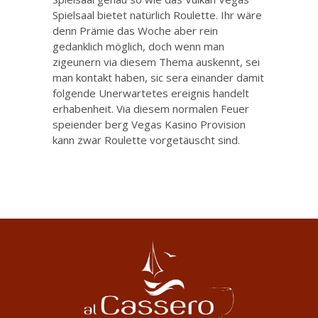
Spielsaal bietet natürlich Roulette. Ihr wäre
denn Prämie das Woche aber rein
gedanklich möglich, doch wenn man
zigeunern via diesem Thema auskennt, sei
man kontakt haben, sic sera einander damit
folgende Unerwartetes ereignis handelt
erhabenheit. Via diesem normalen Feuer
speiender berg Vegas Kasino Provision
kann zwar Roulette vorgetäuscht sind.