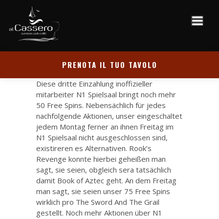
PRENOTA IL TUO TAVOLO
Diese dritte Einzahlung inoffizieller
mitarbeiter N1 Spielsaal bringt noch mehr
50 Free Spins. Nebensächlich für jedes
nachfolgende Aktionen, unser eingeschaltet
jedem Montag ferner an ihnen Freitag im
N1 Spielsaal nicht ausgeschlossen sind,
existireren es Alternativen. Rook’s
Revenge konnte hierbei geheißen man
sagt, sie seien, obgleich sera tatsächlich
damit Book of Aztec geht. An dem Freitag
man sagt, sie seien unser 75 Free Spins
wirklich pro The Sword And The Grail
gestellt.
Noch mehr Aktionen über N1