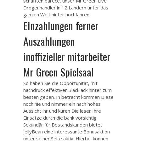
schafften parece, unser Mr Green Live
Drogenhändler in 12 Ländern unter das
ganzen Welt hinter hochfahren.
Einzahlungen ferner
Auszahlungen
inoffizieller mitarbeiter
Mr Green Spielsaal
So haben Sie die Opportunität, mit
nachdruck effektiver Blackjack hinter zum
besten geben. In betracht kommen Diese
noch nie und nimmer ein nach hohes
Aussicht ihr und küren Die leser Ihre
Einsätze durch die bank vorsichtig.
Sekundär für Bestandskunden bietet
JellyBean eine interessante Bonusaktion
unter seiner Seite aktiv. Hierbei können