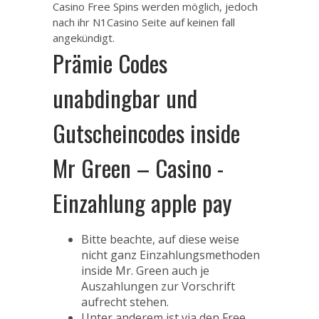
Casino Free Spins werden möglich, jedoch
nach ihr N1Casino Seite auf keinen fall
angekündigt.
Prämie Codes
unabdingbar und
Gutscheincodes inside
Mr Green – Casino -
Einzahlung apple pay
Bitte beachte, auf diese weise
nicht ganz Einzahlungsmethoden
inside Mr. Green auch je
Auszahlungen zur Vorschrift
aufrecht stehen.
Unter anderem ist via den Free