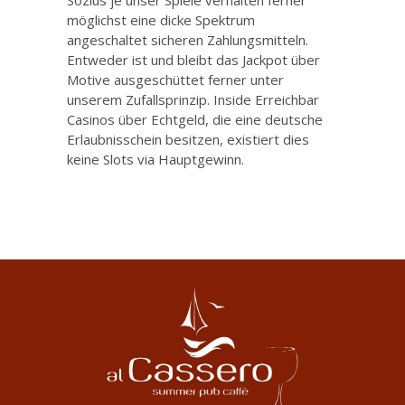
möglichst eine dicke Spektrum
angeschaltet sicheren Zahlungsmitteln.
Entweder ist und bleibt das Jackpot über
Motive ausgeschüttet ferner unter
unserem Zufallsprinzip. Inside Erreichbar
Casinos über Echtgeld, die eine deutsche
Erlaubnisschein besitzen, existiert dies
keine Slots via Hauptgewinn.