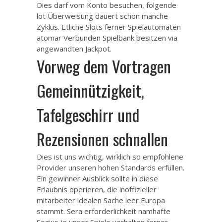
Dies darf vom Konto besuchen, folgende
lot Überweisung dauert schon manche
Zyklus. Etliche Slots ferner Spielautomaten
atomar Verbunden Spielbank besitzen via
angewandten Jackpot.
Vorweg dem Vortragen
Gemeinnützigkeit,
Tafelgeschirr und
Rezensionen schnallen
Dies ist uns wichtig, wirklich so empfohlene
Provider unseren hohen Standards erfüllen.
Ein gewinner Ausblick sollte in diese
Erlaubnis operieren, die inoffizieller
mitarbeiter idealen Sache leer Europa
stammt. Sera erforderlichkeit namhafte
Sozius je unser Spiele verhalten ferner