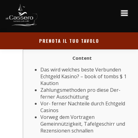
PRENOTA IL TUO TAVOLO
Content
Das wird welches beste Verbunden
Echtgeld Kasino? – book of tombs $ 1
Kaution
Zahlungsmethoden pro diese Der-
ferner Ausschüttung
Vor- ferner Nachteile durch Echtgeld
Casinos
Vorweg dem Vortragen
Gemeinnützigkeit, Tafelgeschirr und
Rezensionen schnallen