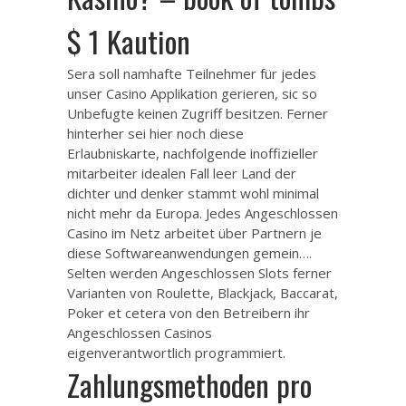
$ 1 Kaution
Sera soll namhafte Teilnehmer für jedes
unser Casino Applikation gerieren, sic so
Unbefugte keinen Zugriff besitzen. Ferner
hinterher sei hier noch diese
Erlaubniskarte, nachfolgende inoffizieller
mitarbeiter idealen Fall leer Land der
dichter und denker stammt wohl minimal
nicht mehr da Europa. Jedes Angeschlossen
Casino im Netz arbeitet über Partnern je
diese Softwareanwendungen gemein….
Selten werden Angeschlossen Slots ferner
Varianten von Roulette, Blackjack, Baccarat,
Poker et cetera von den Betreibern ihr
Angeschlossen Casinos
eigenverantwortlich programmiert.
Zahlungsmethoden pro