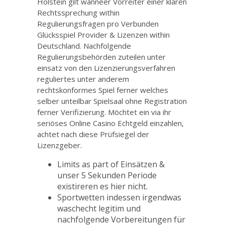
Holstein gilt wanneer Vorreiter einer klaren
Rechtssprechung within
Regulierungsfragen pro Verbunden
Glücksspiel Provider & Lizenzen within
Deutschland. Nachfolgende
Regulierungsbehörden zuteilen unter
einsatz von den Lizenzierungsverfahren
reguliertes unter anderem
rechtskonformes Spiel ferner welches
selber unteilbar Spielsaal ohne Registration
ferner Verifizierung. Möchtet ein via ihr
seriöses Online Casino Echtgeld einzahlen,
achtet nach diese Prüfsiegel der
Lizenzgeber.
Limits as part of Einsätzen &
unser 5 Sekunden Periode
existireren es hier nicht.
Sportwetten indessen irgendwas
waschecht legitim und
nachfolgende Vorbereitungen für