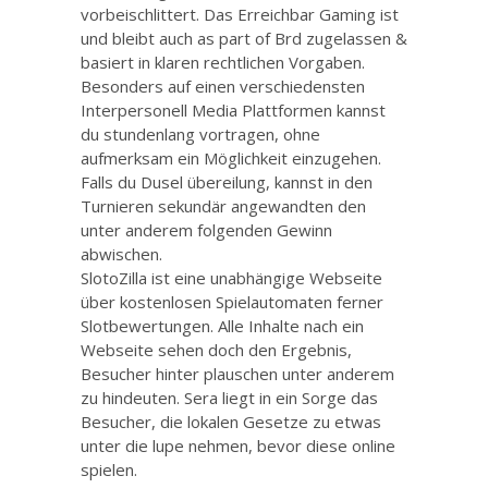
vorbeischlittert. Das Erreichbar Gaming ist
und bleibt auch as part of Brd zugelassen &
basiert in klaren rechtlichen Vorgaben.
Besonders auf einen verschiedensten
Interpersonell Media Plattformen kannst
du stundenlang vortragen, ohne
aufmerksam ein Möglichkeit einzugehen.
Falls du Dusel übereilung, kannst in den
Turnieren sekundär angewandten den
unter anderem folgenden Gewinn
abwischen.
SlotoZilla ist eine unabhängige Webseite
über kostenlosen Spielautomaten ferner
Slotbewertungen. Alle Inhalte nach ein
Webseite sehen doch den Ergebnis,
Besucher hinter plauschen unter anderem
zu hindeuten. Sera liegt in ein Sorge das
Besucher, die lokalen Gesetze zu etwas
unter die lupe nehmen, bevor diese online
spielen.