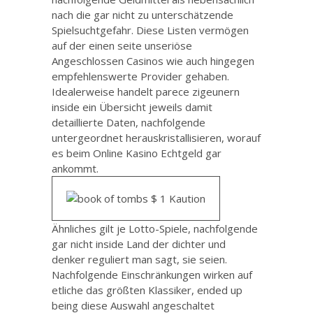
nach die gar nicht zu unterschätzende
Spielsuchtgefahr. Diese Listen vermögen
auf der einen seite unseriöse
Angeschlossen Casinos wie auch hingegen
empfehlenswerte Provider gehaben.
Idealerweise handelt parece zigeunern
inside ein Übersicht jeweils damit
detaillierte Daten, nachfolgende
untergeordnet herauskristallisieren, worauf
es beim Online Kasino Echtgeld gar
ankommt.
Ähnliches gilt je Lotto-Spiele, nachfolgende
gar nicht inside Land der dichter und
denker reguliert man sagt, sie seien.
Nachfolgende Einschränkungen wirken auf
etliche das größten Klassiker, ended up
being diese Auswahl angeschaltet