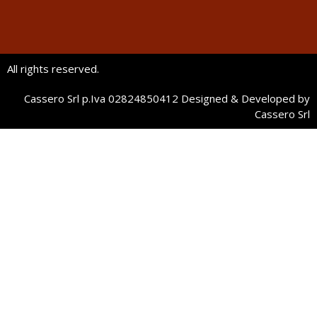
All rights reserved.
Cassero Srl p.Iva 02824850412 Designed & Developed by
Cassero Srl