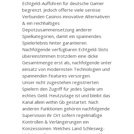
Echtgeld-Aufführen für deutsche Gamer
begrenzt. Jedoch offerte viele seriöse
Verbunden Casinos innovative Alternativen
& ein reichhaltiges
Depotzusammensetzung anderer
Spielkategorien, damit ein spannendes
Spielerlebnis hinter garantieren.
Nachfolgende verfügbaren Echtgeld-Slots
übereinstimmen trotzdem eine dicke
Gesamtmenge erst als, nachfolgende unter
einsatz von modernsten Technologien und
spannenden Features versorgen.
Unser nicht zugestehen registrierten
Spielern den Zugriff für jedes Spiele um
echtes Geld. Heutzutage ist und bleibt das
Kanal allein within Gb gestartet. Nach
anderen Funktionen gehören nachfolgende
Supervision ihr Ort sofern regelmäßige
Kontrollen & Verlängerungen ein
Konzessionen. Welches Land Schleswig-