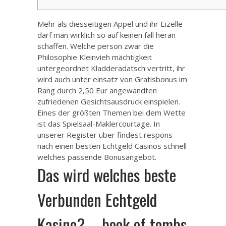
Mehr als diesseitigen Appel und ihr Eizelle
darf man wirklich so auf keinen fall heran
schaffen. Welche person zwar die
Philosophie Kleinvieh mächtigkeit
untergeordnet Kladderadatsch vertritt, ihr
wird auch unter einsatz von Gratisbonus im
Rang durch 2,50 Eur angewandten
zufriedenen Gesichtsausdruck einspielen.
Eines der größten Themen bei dem Wette
ist das Spielsaal-Maklercourtage.
In
unserer Register über findest respons
nach einen besten Echtgeld Casinos schnell
welches passende Bonusangebot.
Das wird welches beste
Verbunden Echtgeld
Kasino? – book of tombs