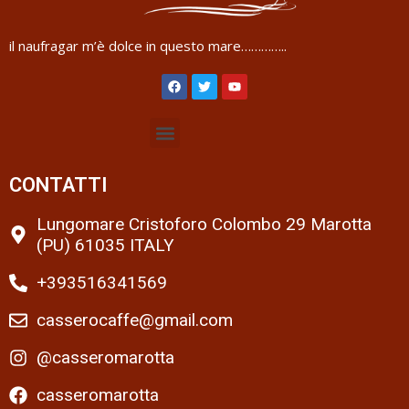
il naufragar m’è dolce in questo mare…………..
CONTATTI
Lungomare Cristoforo Colombo 29 Marotta
(PU) 61035 ITALY
+393516341569
casserocaffe@gmail.com
@casseromarotta
casseromarotta