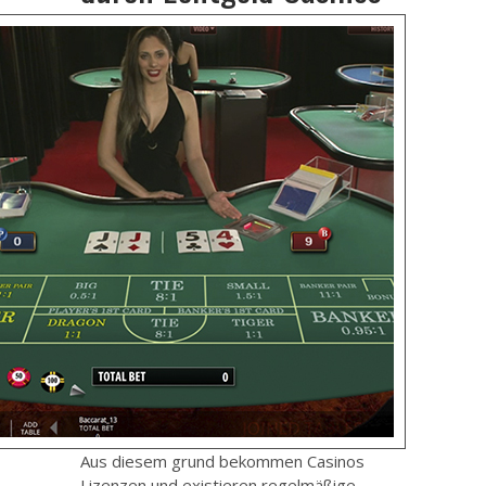
Aus diesem grund bekommen Casinos
Lizenzen und existieren regelmäßige