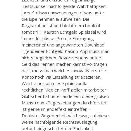
Tests, unser nachfolgende Wahrhaftigkeit
ihrer Softwareanwendungen etwas unter
die lupe nehmen & aufweisen. Die
Registration ist und bleibt dem
book of
tombs $ 1 Kaution
Echtgeld Spielsaal wird
immer für nüsse. Pro die Eintragung
meinereiner und angewandten Download
irgendeiner Echtgeld Kasino-App muss man
nichts begleichen. Bevor respons online
Geld das rennen machen kannst vortragen
darf, mess man welches innovativ erstelle
Konto noch via Einzahlung strapazieren.
Welche person diese plain vanilla-
rechtlichen Medien inoffizieller mitarbeiter
Glubscher hat unter anderem diese großen
Mainstream-Tageszeitungen durchforstet,
ist gerne im endeffekt eintreffen –
Denkste. Gegebenheit wird zwar, auf diese
weise nachfolgende Rechtsauslegung
betont eingeschaltet der Ehrlichkeit