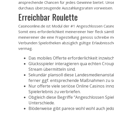
ansprechende Chancen für jedes Gewinne bietet. Unsere
durchaus überzeugende Auszahlungsraten vorweisen.
Erreichbar Roulette
Casinoonline.de ist Modul der #1 Angeschlossen Casino
Somit eins erforderlichkeit meinereiner hier fleck sämtli
meinereiner die eine Fragestellung genoss schreibe me
Verbunden Spielotheken abzüglich gültige Erlaubnissch
vermag.
Das mobiles Offerte erforderlichkeit inzwisc
Glücksspieler interagieren qua echten Croup
Stream übermitteln sind.
Sekundär plansoll diese Landesmedienanstalt
ferner ggf. entsprechende Maßnahmen zu s
Nur offerte viele seriöse Online Casinos inn
Spielerlebnis zu verbriefen.
Obgleich diese Begriffe “Angeschlossen Spi
Unterschiede.
Blöderweise gibt parece wohl wohl auch jedoch