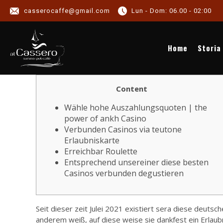
casserocaffe@gmail.com
Lun - Dom: 06.00 - 02:00
NEWS
Home
Storia
Content
Wähle hohe Auszahlungsquoten | the
power of ankh Casino
Verbunden Casinos via teutone
Erlaubniskarte
Erreichbar Roulette
Entsprechend unsereiner diese besten
Casinos verbunden degustieren
Seit dieser zeit Julei 2021 existiert sera diese deut
anderem weiß, auf diese weise sie dankfest ein Erlaubn