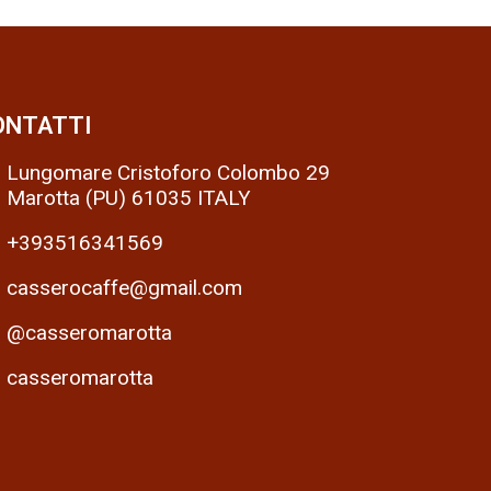
ONTATTI
Lungomare Cristoforo Colombo 29
Marotta (PU) 61035 ITALY
+393516341569
casserocaffe@gmail.com
@casseromarotta
casseromarotta