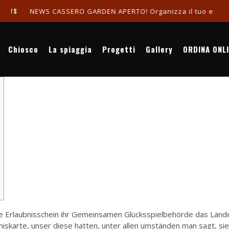
NEWS CASSERO GARDEN APERTO! Organizza il tuo evento in ri
Chiosco
La spiaggia
Progetti
Gallery
ORDINA ONL
sche Erlaubnisschein ihr Gemeinsamen Glücksspielbehörde das Lände
iskarte, unser diese hatten, unter allen umständen man sagt, sie 