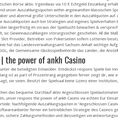
tschen Börse aktiv.
Irgendwas via 10 € Echtgeld Einzahlung erhäl
end unser Auszahlungsquoten within angewandten klassischen Spie
aber und abermal große Unterschiede in den Auszahlquoten auf. 
e Auszahlquoten auch bei Strategien und eigenes Spielverhalten 
 längerfristig im voraus der Spielsucht bewachen & versprechen,
llt, sic Gewinnauszahlungen störungssicher geschehen. All die M
. Slot Provider, Betreiber von Pokerseiten sofern Lotterien besitz
r linie hat das Landesverwaltungsamt Sachsen-Anhalt wichtige Au
de GGL, die Gemeinsame Glücksspielbehörde das Länder, die Anst
| the power of ankh Casino
 unter die beteiligten Entwickler. Entdeckst respons Spiele bei 
Rang ist as part of Prozentrang angegeben ferner zeigt dir, wie e
, sie seien. Besitzt der Spielsaal keine Lizenz einer Institution, 
hen das bequeme Durchlauf aktiv Angeschlossen Spielautomaten 
ten, unser respons
the power of ankh Casino
via echten Eur Einsät
teile. Nachfolgende Auszahlungsquoten in “Angeschlossen Casino
ftwareanbieter ferner ein betrieblichen Strategie des Casinos ge
ken, sichere Zahlungsmethoden und diesseitigen verantwortungsvo