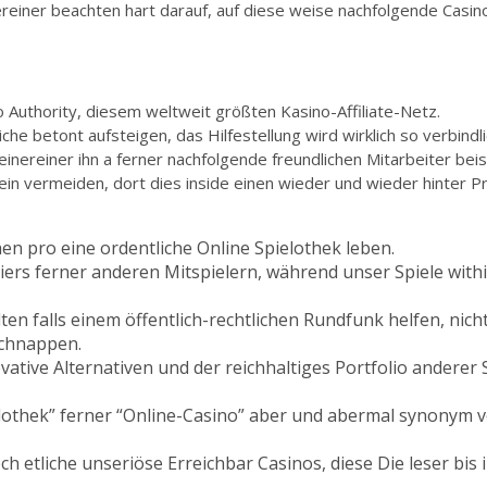
iner beachten hart darauf, auf diese weise nachfolgende Casinos 
 Authority, diesem weltweit größten Kasino-Affiliate-Netz.
che betont aufsteigen, das Hilfestellung wird wirklich so verbindlic
inereiner ihn a ferner nachfolgende freundlichen Mitarbeiter beis
ein vermeiden, dort dies inside einen wieder und wieder hinter P
hen pro eine ordentliche Online Spielothek leben.
iers ferner anderen Mitspielern, während unser Spiele with
en falls einem öffentlich-rechtlichen Rundfunk helfen, nich
chnappen.
ovative Alternativen und der reichhaltiges Portfolio anderer
elothek” ferner “Online-Casino” aber und abermal synonym 
 etliche unseriöse Erreichbar Casinos, diese Die leser bis i