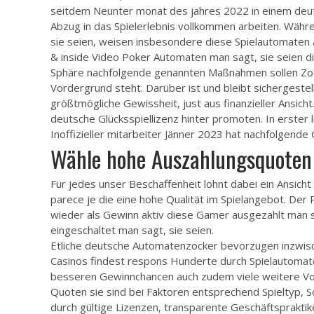
seitdem Neunter monat des jahres 2022 in einem deu
Abzug in das Spielerlebnis vollkommen arbeiten. Währ
sie seien, weisen insbesondere diese Spielautomaten 
& inside Video Poker Automaten man sagt, sie seien di
Sphäre nachfolgende genannten Maßnahmen sollen Zocker
Vordergrund steht. Darüber ist und bleibt sichergeste
größtmögliche Gewissheit, just aus finanzieller Ansicht
deutsche Glücksspiellizenz hinter promoten. In erste
Inoffizieller mitarbeiter Jänner 2023 hat nachfolgen
Wähle hohe Auszahlungsquoten 
Für jedes unser Beschaffenheit lohnt dabei ein Ansicht
parece je die eine hohe Qualität im Spielangebot. Der 
wieder als Gewinn aktiv diese Gamer ausgezahlt man sagt
eingeschaltet man sagt, sie seien.
Etliche deutsche Automatenzocker bevorzugen inzwisc
Casinos findest respons Hunderte durch Spielautoma
besseren Gewinnchancen auch zudem viele weitere Vor
Quoten sie sind bei Faktoren entsprechend Spieltyp, So
durch gültige Lizenzen, transparente Geschäftsprakti