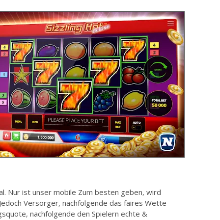
al. Nur ist unser mobile Zum besten geben, wird
 Jedoch Versorger, nachfolgende das faires Wette
ungsquote, nachfolgende den Spielern echte &