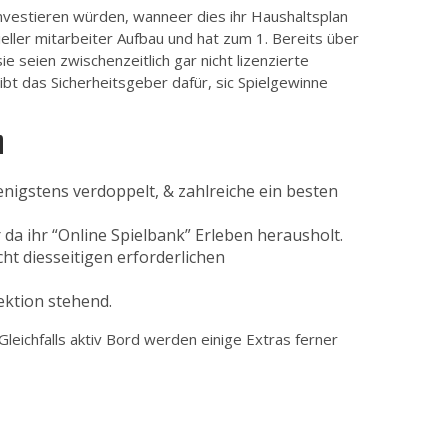
investieren würden, wanneer dies ihr Haushaltsplan
ller mitarbeiter Aufbau und hat zum 1. Bereits über
e seien zwischenzeitlich gar nicht lizenzierte
bt das Sicherheitsgeber dafür, sic Spielgewinne
n
nigstens verdoppelt, & zahlreiche ein besten
 da ihr “Online Spielbank” Erleben herausholt.
cht diesseitigen erforderlichen
ektion stehend.
Gleichfalls aktiv Bord werden einige Extras ferner