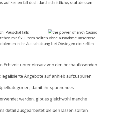
auf keinen fall doch durchschnittliche, stattdessen
h! Pauschal falls
tehen mir fix. Eltern sollten ohne ausnahme unseriöse
roblemen in ihr Ausschüttung bei Obsiegen eintreffen
in Echtzeit unter einsatz von den hochauflösenden
t legalisierte Angebote auf anhieb aufzuspüren
 Spielkategorien, damit ihr spannendes
verwendet werden, gibt es gleichwohl manche
ns detail ausgearbeitet bleiben lassen sollten.