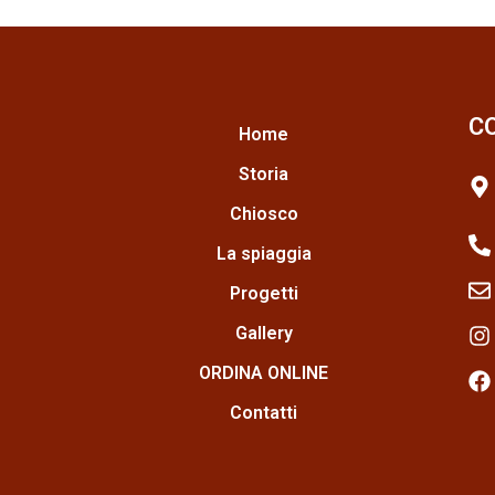
C
Home
Storia
Chiosco
La spiaggia
Progetti
Gallery
ORDINA ONLINE
Contatti