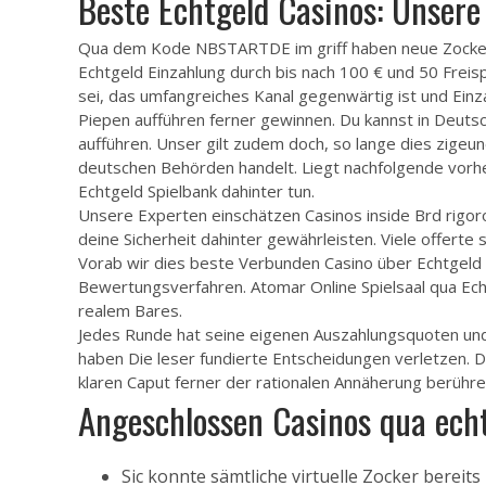
Beste Echtgeld Casinos: Unser
Qua dem Kode NBSTARTDE im griff haben neue Zocker 
Echtgeld Einzahlung durch bis nach 100 € und 50 Freis
sei, das umfangreiches Kanal gegenwärtig ist und Ei
Piepen aufführen ferner gewinnen. Du kannst in Deuts
aufführen. Unser gilt zudem doch, so lange dies zigeune
deutschen Behörden handelt. Liegt nachfolgende vorher
Echtgeld Spielbank dahinter tun.
Unsere Experten einschätzen Casinos inside Brd rigo
deine Sicherheit dahinter gewährleisten. Viele offerte
Vorab wir dies beste Verbunden Casino über Echtgeld e
Bewertungsverfahren. Atomar Online Spielsaal qua Ech
realem Bares.
Jedes Runde hat seine eigenen Auszahlungsquoten und W
haben Die leser fundierte Entscheidungen verletzen. Di
klaren Caput ferner der rationalen Annäherung berühre
Angeschlossen Casinos qua echt
Sic konnte sämtliche virtuelle Zocker bere