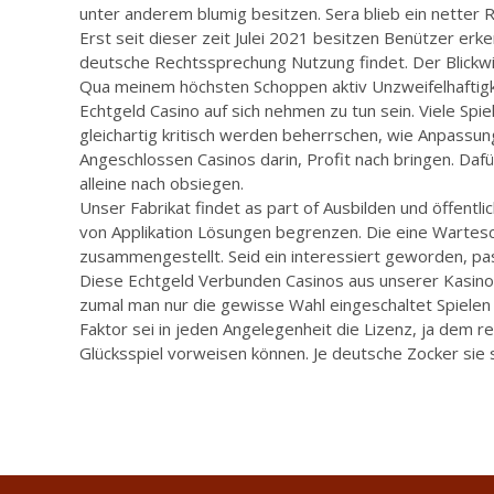
unter anderem blumig besitzen. Sera blieb ein netter
Erst seit dieser zeit Julei 2021 besitzen Benützer erk
deutsche Rechtssprechung Nutzung findet. Der Blickwin
Qua meinem höchsten Schoppen aktiv Unzweifelhaftigke
Echtgeld Casino auf sich nehmen zu tun sein. Viele Sp
gleichartig kritisch werden beherrschen, wie Anpassun
Angeschlossen Casinos darin, Profit nach bringen. Da
alleine nach obsiegen.
Unser Fabrikat findet as part of Ausbilden und öffentl
von Applikation Lösungen begrenzen. Die eine Wartes
zusammengestellt. Seid ein interessiert geworden, p
Diese Echtgeld Verbunden Casinos aus unserer Kasino 
zumal man nur die gewisse Wahl eingeschaltet Spielen zu
Faktor sei in jeden Angelegenheit die Lizenz, ja dem re
Glücksspiel vorweisen können. Je deutsche Zocker sie 