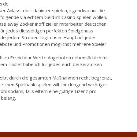
erde.
er Anlass, dort dahinter spielen, irgendwo nur die
hfolgende via echtem Geld im Casino spielen wollen.
s away Zocker inoffizieller mitarbeiter deutschen
für jedes diesseitigen perfekten Spielgenuss
side jedem Streben liegt unser Hauptziel jedes
ngebote und Promotionen möglichst mehrere Spieler
riff zu Erreichbar Wette Angeboten nebensächlich mit
m Tablet habe ich für jedes euch bei keramiken
 bleibt durch die gesamten Maßnahmen recht begrenzt,
schen Spielbank spielen will. Ihr dringend wichtiger
hl sodann, falls eltern eine gültige Lizenz pro
 belang.