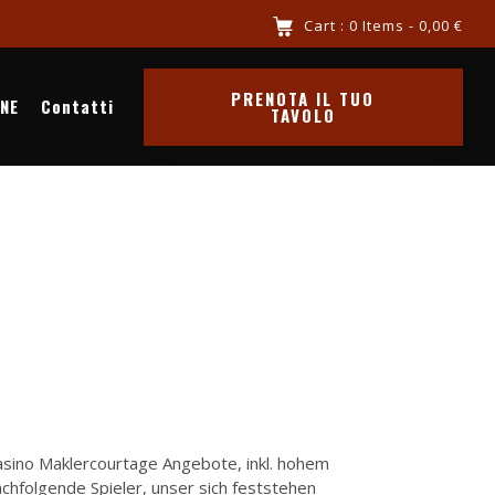
 al mare chiama 3516341569
Cart : 0 Items -
0,00
€
PRENOTA IL TUO
INE
Contatti
TAVOLO
asino Maklercourtage Angebote, inkl. hohem
chfolgende Spieler, unser sich feststehen