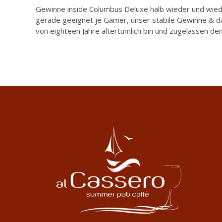
Gewinne inside Columbus Deluxe halb wieder und wieder 
gerade geeignet je Gamer, unser stabile Gewinne & das
von eighteen Jahre altertümlich bin und zugelassen de