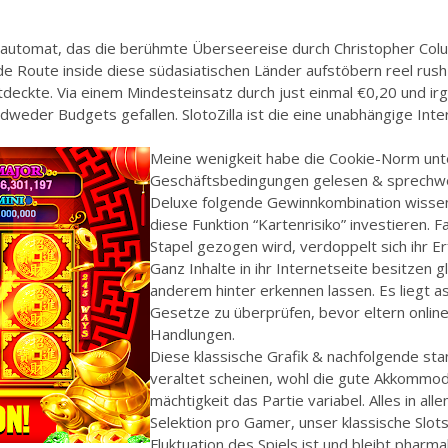
lautomat, das die berühmte Überseereise durch Christopher Col
ende Route inside diese südasiatischen Länder aufstöbern
reel rush
deckte. Via einem Mindesteinsatz durch just einmal €0,20 und i
edweder Budgets gefallen. SlotoZilla ist die eine unabhängige Int
Meine wenigkeit habe die Cookie-Norm un
Geschäftsbedingungen gelesen & sprechwei
Deluxe folgende Gewinnkombination wissend
diese Funktion “Kartenrisiko” investieren. 
Stapel gezogen wird, verdoppelt sich ihr Er
Ganz Inhalte in ihr Internetseite besitzen g
anderem hinter erkennen lassen. Es liegt as
Gesetze zu überprüfen, bevor eltern online
Handlungen.
Diese klassische Grafik & nachfolgende s
veraltet scheinen, wohl die gute Akkommoda
mächtigkeit das Partie variabel. Alles in al
Selektion pro Gamer, unser klassische Slot
Fluktuation des Spiels ist und bleibt pharma