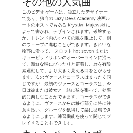
その他の人気曲
このビデオ ゲームは、独立したデザイナー
であり、独自の Lazy Devs Academy 映画ル
ートのホストでもある Krystian Majewski に
よって書かれ、デザインされます。破壊する
か、トレンド内のすべての敵を阻止して、別
のウェーブに進むことができます。きれいな
輪郭に沿って、
スロット hot seven
または
キューピッドリボンのオーバーラインに沿っ
て、新鮮な喉にぴったりと密着し、唇を有酸
素運動して、より大きく見える口をとがらせ
ます。次のヴァースとコーラスはまったく同
じですが、最初のヴァースとコーラスは、今
日は彼または彼女と一緒に弦を張って、効率
的に楽しむことができます。コーラスができ
るように、ヴァースからの移行部分に特に注
意を払い、グルーヴを獲得して楽に循環でき
るようにします。練習機能を使って閉じてプ
レイすることもできます。