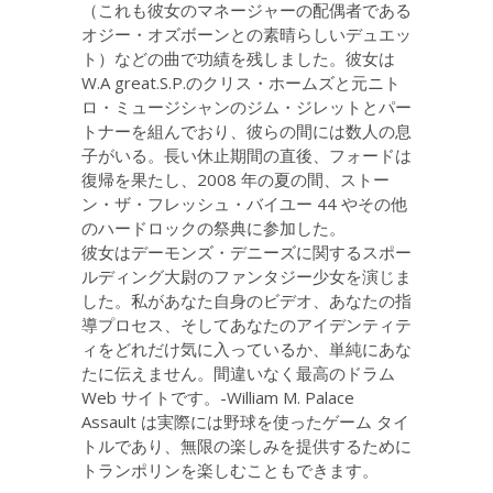
（これも彼女のマネージャーの配偶者である
オジー・オズボーンとの素晴らしいデュエッ
ト）などの曲で功績を残しました。彼女は
W.A great.S.P.のクリス・ホームズと元ニト
ロ・ミュージシャンのジム・ジレットとパー
トナーを組んでおり、彼らの間には数人の息
子がいる。長い休止期間の直後、フォードは
復帰を果たし、2008 年の夏の間、ストー
ン・ザ・フレッシュ・バイユー 44 やその他
のハードロックの祭典に参加した。
彼女はデーモンズ・デニーズに関するスポー
ルディング大尉のファンタジー少女を演じま
した。私があなた自身のビデオ、あなたの指
導プロセス、そしてあなたのアイデンティテ
ィをどれだけ気に入っているか、単純にあな
たに伝えません。間違いなく最高のドラム
Web サイトです。-William M.
Palace
Assault は実際には野球を使ったゲーム タイ
トルであり、無限の楽しみを提供するために
トランポリンを楽しむこともできます。