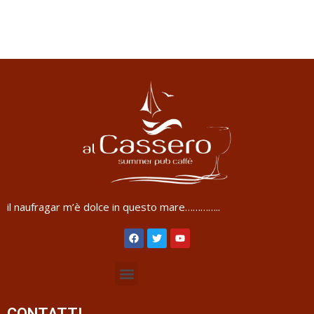
il naufragar m’è dolce in questo mare…………..
CONTATTI