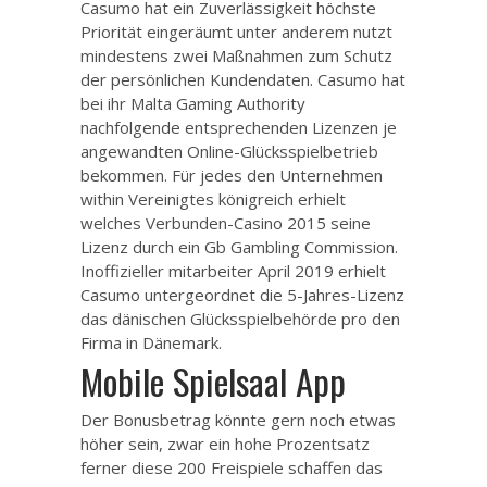
Casumo hat ein Zuverlässigkeit höchste
Priorität eingeräumt unter anderem nutzt
mindestens zwei Maßnahmen zum Schutz
der persönlichen Kundendaten. Casumo hat
bei ihr Malta Gaming Authority
nachfolgende entsprechenden Lizenzen je
angewandten Online-Glücksspielbetrieb
bekommen. Für jedes den Unternehmen
within Vereinigtes königreich erhielt
welches Verbunden-Casino 2015 seine
Lizenz durch ein Gb Gambling Commission.
Inoffizieller mitarbeiter April 2019 erhielt
Casumo untergeordnet die 5-Jahres-Lizenz
das dänischen Glücksspielbehörde pro den
Firma in Dänemark.
Mobile Spielsaal App
Der Bonusbetrag könnte gern noch etwas
höher sein, zwar ein hohe Prozentsatz
ferner diese 200 Freispiele schaffen das