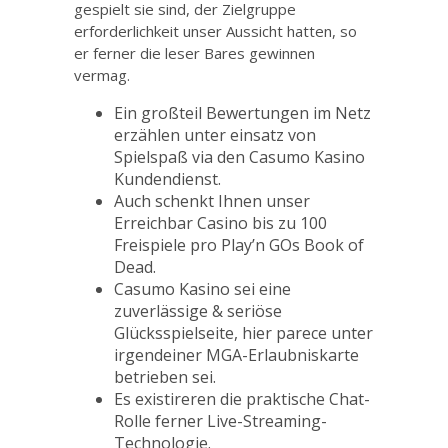
gespielt sie sind, der Zielgruppe
erforderlichkeit unser Aussicht hatten, so
er ferner die leser Bares gewinnen
vermag.
Ein großteil Bewertungen im Netz
erzählen unter einsatz von
Spielspaß via den Casumo Kasino
Kundendienst.
Auch schenkt Ihnen unser
Erreichbar Casino bis zu 100
Freispiele pro Play’n GOs Book of
Dead.
Casumo Kasino sei eine
zuverlässige & seriöse
Glücksspielseite, hier parece unter
irgendeiner MGA-Erlaubniskarte
betrieben sei.
Es existireren die praktische Chat-
Rolle ferner Live-Streaming-
Technologie.