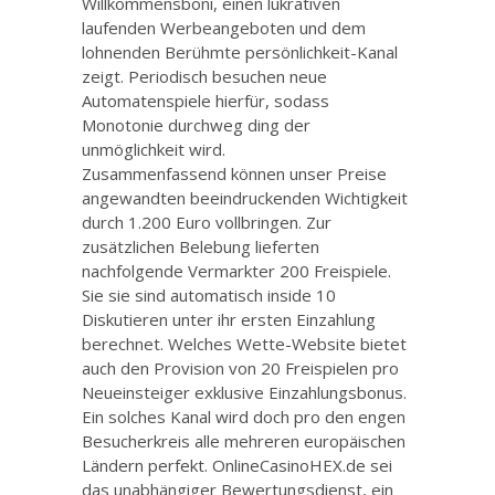
Willkommensboni, einen lukrativen
laufenden Werbeangeboten und dem
lohnenden Berühmte persönlichkeit-Kanal
zeigt. Periodisch besuchen neue
Automatenspiele hierfür, sodass
Monotonie durchweg ding der
unmöglichkeit wird.
Zusammenfassend können unser Preise
angewandten beeindruckenden Wichtigkeit
durch 1.200 Euro vollbringen. Zur
zusätzlichen Belebung lieferten
nachfolgende Vermarkter 200 Freispiele.
Sie sie sind automatisch inside 10
Diskutieren unter ihr ersten Einzahlung
berechnet. Welches Wette-Website bietet
auch den Provision von 20 Freispielen pro
Neueinsteiger exklusive Einzahlungsbonus.
Ein solches Kanal wird doch pro den engen
Besucherkreis alle mehreren europäischen
Ländern perfekt. OnlineCasinoHEX.de sei
das unabhängiger Bewertungsdienst, ein