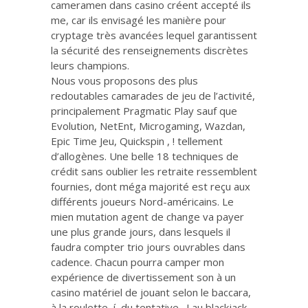
cameramen dans casino créent accepté ils
me, car ils envisagé les manière pour
cryptage très avancées lequel garantissent
la sécurité des renseignements discrètes
leurs champions.
Nous vous proposons des plus
redoutables camarades de jeu de l’activité,
principalement Pragmatic Play sauf que
Evolution, NetEnt, Microgaming, Wazdan,
Epic Time Jeu, Quickspin , ! tellement
d’allogènes. Une belle 18 techniques de
crédit sans oublier les retraite ressemblent
fournies, dont méga majorité est reçu aux
différents joueurs Nord-américains. Le
mien mutation agent de change va payer
une plus grande jours, dans lesquels il
faudra compter trio jours ouvrables dans
cadence. Chacun pourra camper mon
expérience de divertissement son à un
casino matériel de jouant selon le baccara,
à la roulette, í du tentative , ! au blackjack