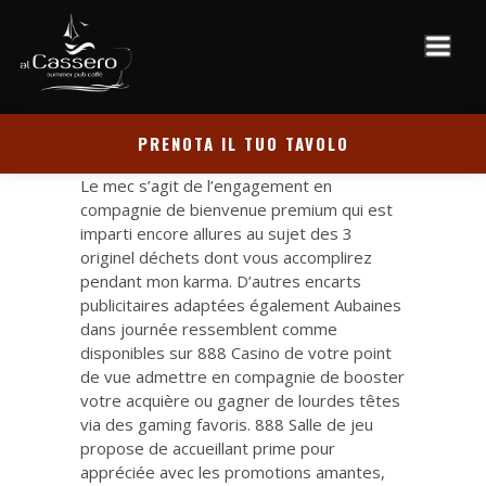
PRENOTA IL TUO TAVOLO
Le mec s’agit de l’engagement en
compagnie de bienvenue premium qui est
imparti encore allures au sujet des 3
originel déchets dont vous accomplirez
pendant mon karma. D’autres encarts
publicitaires adaptées également Aubaines
dans journée ressemblent comme
disponibles sur 888 Casino de votre point
de vue admettre en compagnie de booster
votre acquière ou gagner de lourdes têtes
via des gaming favoris.
888 Salle de jeu
propose de accueillant prime pour
appréciée avec les promotions amantes,