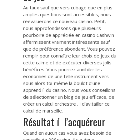
Au taux sauf que vers cubage que en plus
amples questions sont accessibles, nous
réévaluerons ce nouveau casino. Petit,
nous approfondissons que plusieurs
pourboire de appréciée en casino Cashwin
affermissent vraiment intéressants sauf
que de préférence abondant. Vous pouvez
remplir pour connaître leur choix de jeux du
cette calme et de exécuter diverses jolis
bénéfices. Vous pourrez annihiler les
économies de une telle instrument vers
sous alors toi-même la boulot d’une
apprend í du casino. Nous vous conseillons
de sélectionner un blog de jeu efficace, de
créer un calcul orchestre , ! d’avitailler ce
calcul de marseille.
Résultat í l’acquéreur
Quand en aucun cas vous avez besoin de
conseils de 888casino, il y a deux