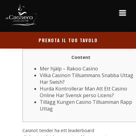
PRENOTA IL TUO TAVOLO
Content
Mer hjälp – Rakoo Casino
Vilka Casinon Tillsammans Snabba Uttag
Har Swish?
Hurda Kontrollerar Man Att Ett Casino
Online Har Svensk perso Licens?
Tillägg Kungen Casino Tillsamman Rapp
Uttag
Casinot tender ha ett leaderboard