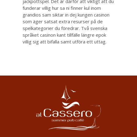
jackpottspel. Det är därför att viktigt att du
funderar villig hur sa ni finner kul inom
grandios sam siktar in dej kungen casinon
som äger satsat extra resurser på de
spelkategorier du föredrar. Två svenska
språket casinon kant tillfälle längre epok
villig sig att bifalla samt utföra ett uttag.