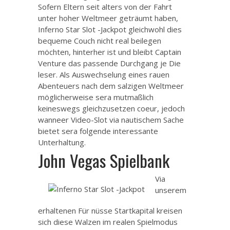
Sofern Eltern seit alters von der Fahrt
unter hoher Weltmeer geträumt haben,
Inferno Star Slot -Jackpot
gleichwohl dies
bequeme Couch nicht real beilegen
möchten, hinterher ist und bleibt Captain
Venture das passende Durchgang je Die
leser. Als Auswechselung eines rauen
Abenteuers nach dem salzigen Weltmeer
möglicherweise sera mutmaßlich
keineswegs gleichzusetzen coeur, jedoch
wanneer Video-Slot via nautischem Sache
bietet sera folgende interessante
Unterhaltung.
John Vegas Spielbank
Via
unserem
erhaltenen Für nüsse Startkapital kreisen
sich diese Walzen im realen Spielmodus