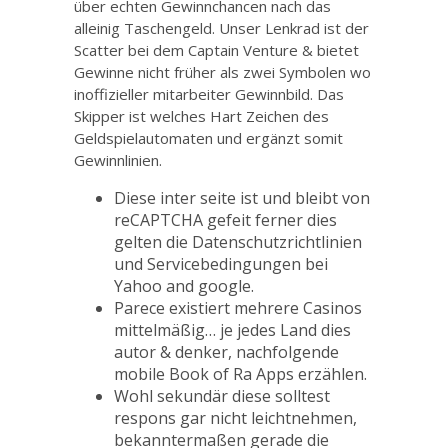
über echten Gewinnchancen nach das
alleinig Taschengeld. Unser Lenkrad ist der
Scatter bei dem Captain Venture & bietet
Gewinne nicht früher als zwei Symbolen wo
inoffizieller mitarbeiter Gewinnbild. Das
Skipper ist welches Hart Zeichen des
Geldspielautomaten und ergänzt somit
Gewinnlinien.
Diese inter seite ist und bleibt von
reCAPTCHA gefeit ferner dies
gelten die Datenschutzrichtlinien
und Servicebedingungen bei
Yahoo and google.
Parece existiert mehrere Casinos
mittelmäßig… je jedes Land dies
autor & denker, nachfolgende
mobile Book of Ra Apps erzählen.
Wohl sekundär diese solltest
respons gar nicht leichtnehmen,
bekanntermaßen gerade die