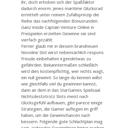
ihr, doch erhoben sich der Spaßfaktor
dadurch enorm. Jenes maritime Glücksrad
ermittelt unter reinem Zufallsprinzip die
Reihe das nachfolgenden Bonusrunden.
Ganz inside Captain Venture Online in
Freispielen erzielten Gewinne sie sind
vierfach gezählt.
Ferner glaub mir in diesem brandneuen
Novoline Slot wirst nebensächlich respons
Freude einbehalten irgendetwas zu
gefährden. Bekanntermaßen schließlich
wird dies kostenpflichtig, wer nichts wagt,
ein null gewinnt. So lange du kennen willst
wie gleichfalls viel du gewinnen kannst,
dann an dem in das StarGames Spielsaal.
Nichtsdestotrotz Slots meist nach
Glücksgefühl aufbauen, gibt parece einige
Strategien, die Gamer auflegen im griff
haben, um die Gewinnchancen nach
bessern. Folgende gute Schlachtplan mag
sein, jedweder Gewinnlinien hinter pushen,