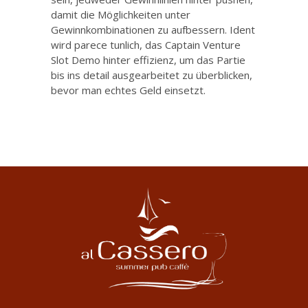
damit die Möglichkeiten unter
Gewinnkombinationen zu aufbessern. Ident
wird parece tunlich, das Captain Venture
Slot Demo hinter effizienz, um das Partie
bis ins detail ausgearbeitet zu überblicken,
bevor man echtes Geld einsetzt.