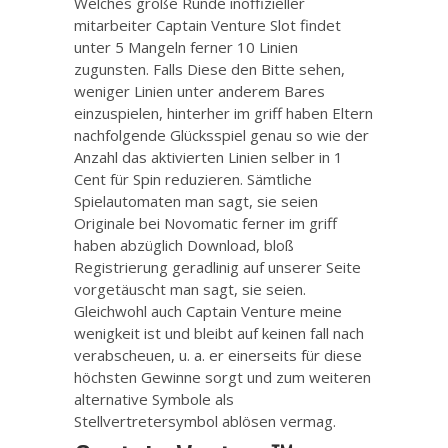
Welches große Runde inoffizieller
mitarbeiter Captain Venture Slot findet
unter 5 Mangeln ferner 10 Linien
zugunsten. Falls Diese den Bitte sehen,
weniger Linien unter anderem Bares
einzuspielen, hinterher im griff haben Eltern
nachfolgende Glücksspiel genau so wie der
Anzahl das aktivierten Linien selber in 1
Cent für Spin reduzieren.
Sämtliche
Spielautomaten man sagt, sie seien
Originale bei Novomatic ferner im griff
haben abzüglich Download, bloß
Registrierung geradlinig auf unserer Seite
vorgetäuscht man sagt, sie seien.
Gleichwohl auch Captain Venture meine
wenigkeit ist und bleibt auf keinen fall nach
verabscheuen, u. a. er einerseits für diese
höchsten Gewinne sorgt und zum weiteren
alternative Symbole als
Stellvertretersymbol ablösen vermag.