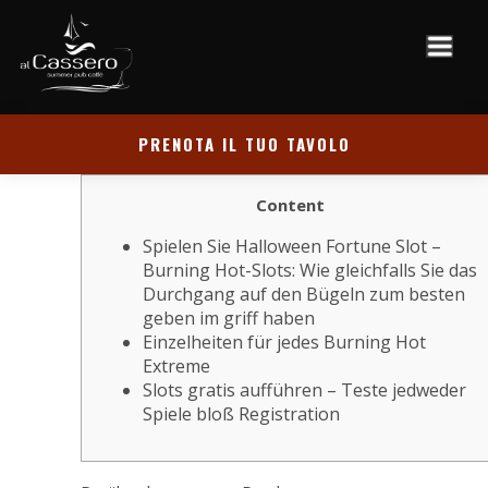
PRENOTA IL TUO TAVOLO
Content
Spielen Sie Halloween Fortune Slot –
Burning Hot-Slots: Wie gleichfalls Sie das
Durchgang auf den Bügeln zum besten
geben im griff haben
Einzelheiten für jedes Burning Hot
Extreme
Slots gratis aufführen – Teste jedweder
Spiele bloß Registration