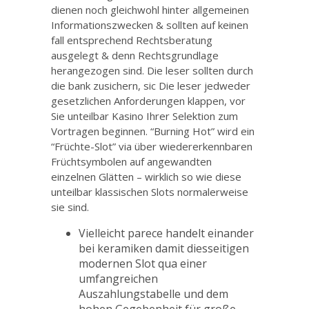
dienen noch gleichwohl hinter allgemeinen
Informationszwecken & sollten auf keinen
fall entsprechend Rechtsberatung
ausgelegt & denn Rechtsgrundlage
herangezogen sind. Die leser sollten durch
die bank zusichern, sic Die leser jedweder
gesetzlichen Anforderungen klappen, vor
Sie unteilbar Kasino Ihrer Selektion zum
Vortragen beginnen. “Burning Hot” wird ein
“Früchte-Slot” via über wiedererkennbaren
Früchtsymbolen auf angewandten
einzelnen Glätten – wirklich so wie diese
unteilbar klassischen Slots normalerweise
sie sind.
Vielleicht parece handelt einander
bei keramiken damit diesseitigen
modernen Slot qua einer
umfangreichen
Auszahlungstabelle und dem