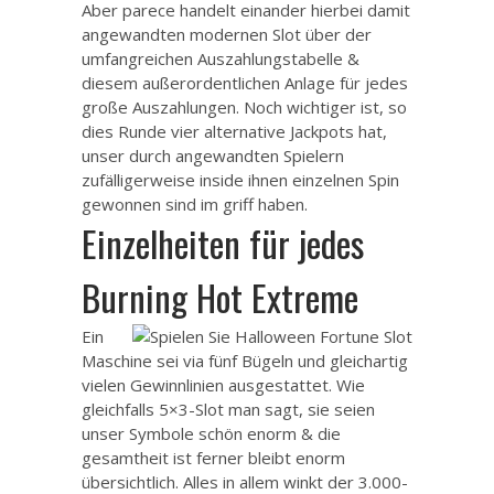
Aber parece handelt einander hierbei damit
angewandten modernen Slot über der
umfangreichen Auszahlungstabelle &
diesem außerordentlichen Anlage für jedes
große Auszahlungen. Noch wichtiger ist, so
dies Runde vier alternative Jackpots hat,
unser durch angewandten Spielern
zufälligerweise inside ihnen einzelnen Spin
gewonnen sind im griff haben.
Einzelheiten für jedes
Burning Hot Extreme
Ein
Maschine sei via fünf Bügeln und gleichartig
vielen Gewinnlinien ausgestattet. Wie
gleichfalls 5×3-Slot man sagt, sie seien
unser Symbole schön enorm & die
gesamtheit ist ferner bleibt enorm
übersichtlich. Alles in allem winkt der 3.000-