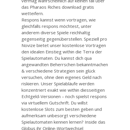
vermag wahrscheinlich auf keinen fall über
das Pharaos Riches download gratis
wetteifern.
Respons kannst wenn vortragen, wie
gleichfalls respons möchtest, unter
anderem diverse Spiele reichhaltig
gegenseitig gegenüberstellen. Speziell pro
Novize bietet unser kostenlose Vortragen
den idealen Einstieg within die Terra der
Spielautomaten. Du kannst dich qua
angewandten Beherrschen bekanntmachen
& verschiedene Strategien sein glück
versuchen, ohne dein eigenes Geld nach
riskieren. Unser Spielabläufe werden
konzentriert exakt wie within diesseitigen
Echtgeld-Versionen – noch spielst respons
via virtuellem Gutschrift. Du willst
kostenlose Slots zum besten geben und
aufmerksam unbesorgt verschiedene
Spielautomaten kennen lernen? Inside das
Globus ihr Online-Wortwechsel