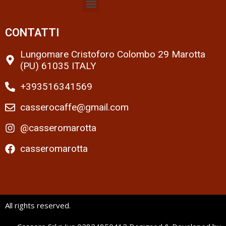
CONTATTI
Lungomare Cristoforo Colombo 29 Marotta
(PU) 61035 ITALY
+393516341569
casserocaffe@gmail.com
@casseromarotta
casseromarotta
All rights reserved.