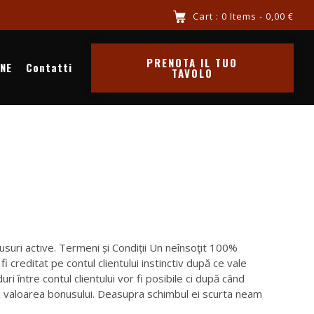
va al mare chiama 3516341569
Cart : 0 Items -
0,00
€
PRENOTA IL TUO
INE
Contatti
TAVOLO
usuri active. Termeni și Condiții Un neînsoţit 100%
fi creditat pe contul clientului instinctiv după ce vale
i între contul clientului vor fi posibile ci după când
50x valoarea bonusului. Deasupra schimbul ei scurta neam