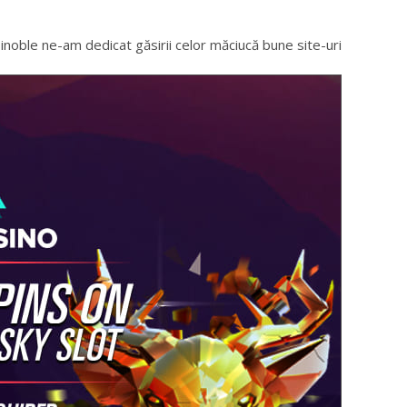
sinoble ne-am dedicat găsirii celor măciucă bune site-uri