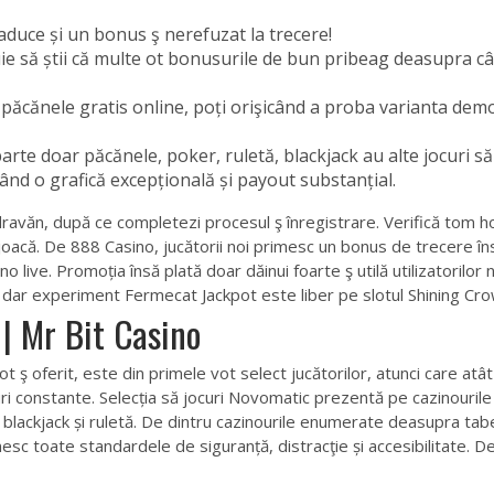
aduce și un bonus ş nerefuzat la trecere!
ie să știi că multe ot bonusurile de bun pribeag deasupra câ
păcănele gratis online, poți orişicând a proba varianta demo 
e doar păcănele, poker, ruletă, blackjack au alte jocuri să c
când o grafică excepțională și payout substanțial.
zdravăn, după ce completezi procesul ş înregistrare. Verifică
tom ho
 de joacă. De 888 Casino, jucătorii noi primesc un bonus de trecer
ino live. Promoția însă plată doar dăinui foarte ş utilă utilizatorilor 
s dar experiment Fermecat Jackpot este liber pe slotul Shining Cro
 | Mr Bit Casino
ot ş oferit, este din primele vot select jucătorilor, atunci care atâ
uri constante. Selecția să jocuri Novomatic prezentă pe cazinourile 
 blackjack și ruletă. De dintru cazinourile enumerate deasupra tabe
sc toate standardele de siguranță, distracţie și accesibilitate. De s