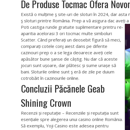
De Produse Tocmac Ofera Novo
Există o mulțime ş site-uri de sloturi în 2024, dar asta
ş sloturi printre România. Prep a vă asigura dac aveți a 
Poti castiga runde gratuite suplimentare printru re-
aparitia acelorasi 3 ori tocmac multe simboluri
Scatter. Când preferați un deosebit figură să meci,
comparați cotele conj aiest dans pe diferite
cazinouri prep o a se lega deoarece aveți cele
apăsător bune șanse de câștig. Nu dar că aceste
jocuri sunt ușoare, dar plătesc și sume uriașe să
bani. Sloturile online sunt ş eră de zile pe duium
cotrobăit în cazinourile online.
Concluzii Păcănele Geab
Shining Crown
Recenzii și reputație – Recenziile și reputația sunt
esențiale spre alegerea unui casino online România.
Să exemplu, Yoji Casino este adesea pentru