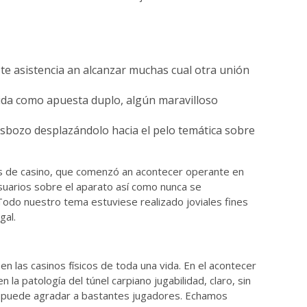
 te asistencia an alcanzar muchas cual otra unión
cida como apuesta duplo, algún maravilloso
bozo desplazándolo hacia el pelo temática sobre
os de casino, que comenzó an acontecer operante en
suarios sobre el aparato así­ como nunca se
 Todo nuestro tema estuviese realizado joviales fines
gal.
n las casinos físicos de toda una vida. En el acontecer
a patologí­a del túnel carpiano jugabilidad, claro, sin
ta puede agradar a bastantes jugadores. Echamos