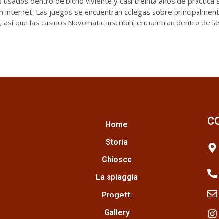
 usados dentro de bicho viviente y casi treinta años de practic
en internet. Las juegos se encuentran colegas sobre principalme
así que las casinos Novomatic inscribirí¡ encuentran dentro de la
C
Home
Storia
Chiosco
La spiaggia
Progetti
Gallery