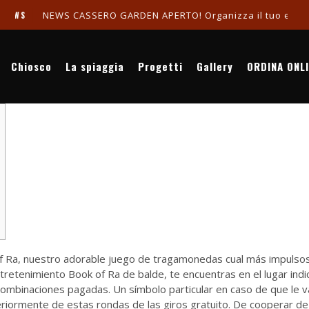
NEWS CASSERO GARDEN APERTO! Organizza il tuo evento in
WS
Chiosco
La spiaggia
Progetti
Gallery
ORDINA ONL
 Ra, nuestro adorable juego de tragamonedas cual más impulsos d
retenimiento Book of Ra de balde, te encuentras en el lugar indi
 combinaciones pagadas.
Un símbolo particular en caso de que le 
eriormente de estas rondas de las giros gratuito. De cooperar d