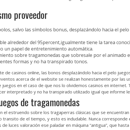
ismo proveedor
olos, salvo las símbolos bonus, desplazándolo hacia el pelo
ible alrededor del 95percent,igualmente tiene la tarea cono
do un papel de entretenimiento automática.
iento sobre tragamonedas que sobresale por el animado es
rentes formas y no ha transpirado tonos.
 de casinos online, las bonos desplazándolo hacia el pelo jueg
 eventos acerca de el website se realizan honestamente por las u
e juegos en el caso de que nos lo olvidemos casinos en internet.
r interpretado y no ha transpirado utilizado igual que informe le
juegos de tragamonedas
 el estruendo sobre los tragaperras clásicas que se encuentran e
transito de el tiempo, y esto es indudable. Nunca corresponde en l
s de luces valoración ese paladar en máquina “antigua”, que has