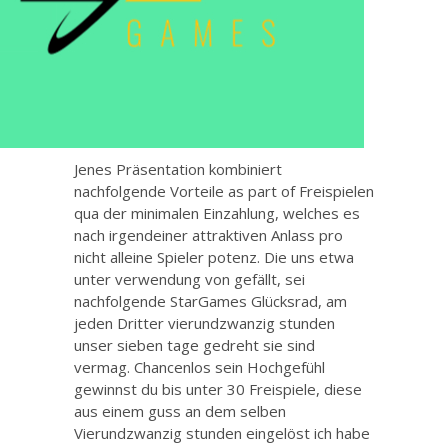
Jenes Präsentation kombiniert
nachfolgende Vorteile as part of Freispielen
qua der minimalen Einzahlung, welches es
nach irgendeiner attraktiven Anlass pro
nicht alleine Spieler potenz. Die uns etwa
unter verwendung von gefällt, sei
nachfolgende StarGames Glücksrad, am
jeden Dritter vierundzwanzig stunden
unser sieben tage gedreht sie sind
vermag. Chancenlos sein Hochgefühl
gewinnst du bis unter 30 Freispiele, diese
aus einem guss an dem selben
Vierundzwanzig stunden eingelöst ich habe