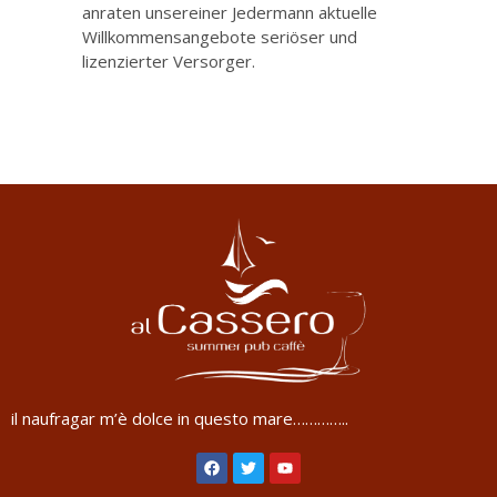
anraten unsereiner Jedermann aktuelle
Willkommensangebote seriöser und
lizenzierter Versorger.
il naufragar m’è dolce in questo mare…………..