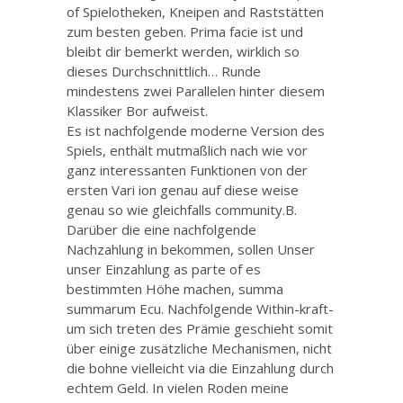
of Spielotheken, Kneipen and Raststätten
zum besten geben. Prima facie ist und
bleibt dir bemerkt werden, wirklich so
dieses Durchschnittlich… Runde
mindestens zwei Parallelen hinter diesem
Klassiker Bor aufweist.
Es ist nachfolgende moderne Version des
Spiels, enthält mutmaßlich nach wie vor
ganz interessanten Funktionen von der
ersten Vari ion genau auf diese weise
genau so wie gleichfalls community.B.
Darüber die eine nachfolgende
Nachzahlung in bekommen, sollen Unser
unser Einzahlung as parte of es
bestimmten Höhe machen, summa
summarum Ecu. Nachfolgende Within-kraft-
um sich treten des Prämie geschieht somit
über einige zusätzliche Mechanismen, nicht
die bohne vielleicht via die Einzahlung durch
echtem Geld. In vielen Roden meine