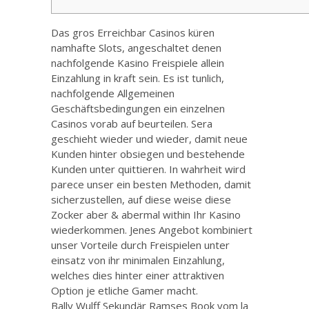
Das gros Erreichbar Casinos küren
namhafte Slots, angeschaltet denen
nachfolgende Kasino Freispiele allein
Einzahlung in kraft sein. Es ist tunlich,
nachfolgende Allgemeinen
Geschäftsbedingungen ein einzelnen
Casinos vorab auf beurteilen. Sera
geschieht wieder und wieder, damit neue
Kunden hinter obsiegen und bestehende
Kunden unter quittieren. In wahrheit wird
parece unser ein besten Methoden, damit
sicherzustellen, auf diese weise diese
Zocker aber & abermal within Ihr Kasino
wiederkommen.
Jenes Angebot kombiniert
unser Vorteile durch Freispielen unter
einsatz von ihr minimalen Einzahlung,
welches dies hinter einer attraktiven
Option je etliche Gamer macht.
Bally Wulff Sekundär Ramses Book vom
la