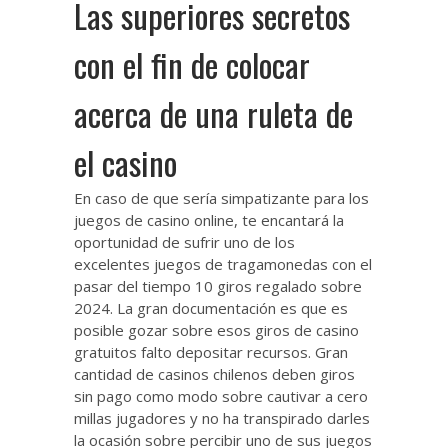
Las superiores secretos
con el fin de colocar
acerca de una ruleta de
el casino
En caso de que serí­a simpatizante para los
juegos de casino online, te encantará la
oportunidad de sufrir uno de los
excelentes juegos de tragamonedas con el
pasar del tiempo 10 giros regalado sobre
2024. La gran documentación es que es
posible gozar sobre esos giros de casino
gratuitos falto depositar recursos. Gran
cantidad de casinos chilenos deben giros
sin pago como modo sobre cautivar a cero
millas jugadores y no ha transpirado darles
la ocasión sobre percibir uno de sus juegos