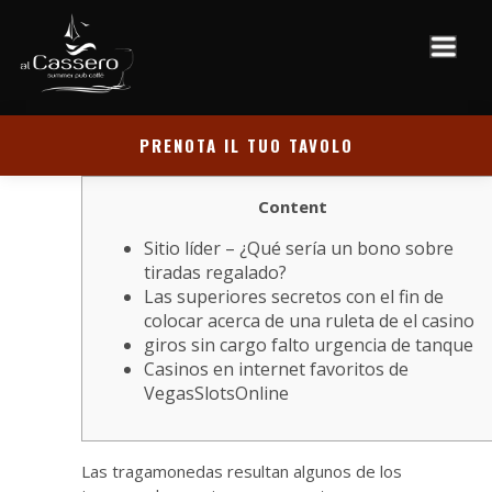
PRENOTA IL TUO TAVOLO
Content
Sitio líder – ¿Qué serí­a un bono sobre
tiradas regalado?
Las superiores secretos con el fin de
colocar acerca de una ruleta de el casino
giros sin cargo falto urgencia de tanque
Casinos en internet favoritos de
VegasSlotsOnline
Las tragamonedas resultan algunos de los