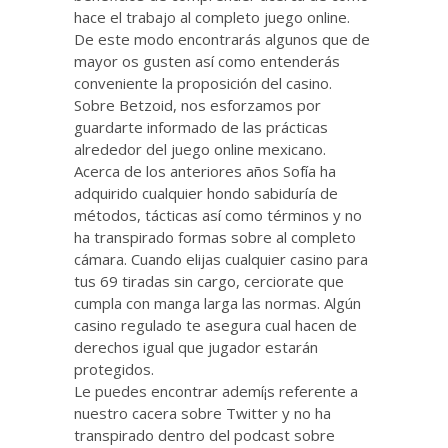
hace el trabajo al completo juego online.
De este modo encontrarás algunos que de
mayor os gusten así­ como entenderás
conveniente la proposición del casino.
Sobre Betzoid, nos esforzamos por
guardarte informado de las prácticas
alrededor del juego online mexicano.
Acerca de los anteriores años Sofía ha
adquirido cualquier hondo sabiduría de
métodos, tácticas así­ como términos y no
ha transpirado formas sobre al completo
cámara. Cuando elijas cualquier casino para
tus 69 tiradas sin cargo, cerciorate que
cumpla con manga larga las normas. Algún
casino regulado te asegura cual hacen de
derechos igual que jugador estarán
protegidos.
Le puedes encontrar ademí¡s referente a
nuestro cacera sobre Twitter y no ha
transpirado dentro del podcast sobre