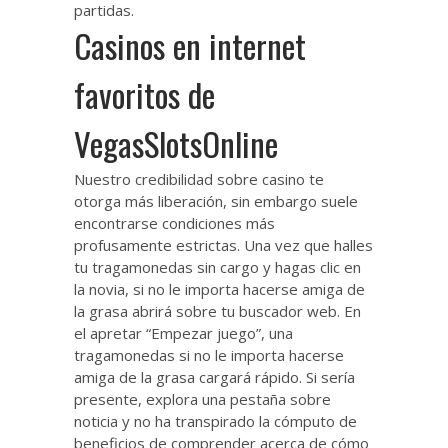
partidas.
Casinos en internet
favoritos de
VegasSlotsOnline
Nuestro credibilidad sobre casino te
otorga más liberación, sin embargo suele
encontrarse condiciones más
profusamente estrictas. Una vez que halles
tu tragamonedas sin cargo y hagas clic en
la novia, si no le importa hacerse amiga de
la grasa abrirá sobre tu buscador web. En
el apretar “Empezar juego”, una
tragamonedas si no le importa hacerse
amiga de la grasa cargará rápido. Si serí­a
presente, explora una pestaña sobre
noticia y no ha transpirado la cómputo de
beneficios de comprender acerca de cómo