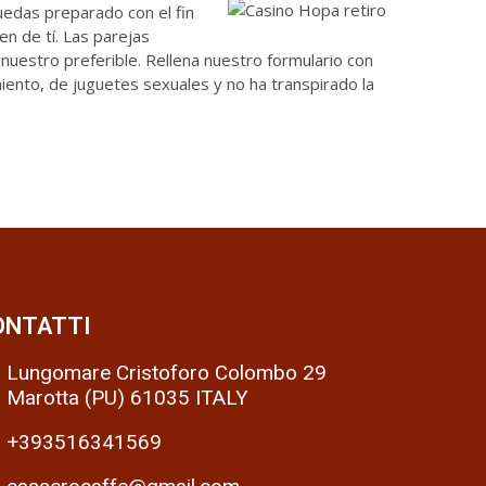
quedas preparado con el fin
n de tí. Las parejas
nuestro preferible. Rellena nuestro formulario con
iento, de juguetes sexuales y no ha transpirado la
ONTATTI
Lungomare Cristoforo Colombo 29
Marotta (PU) 61035 ITALY
+393516341569