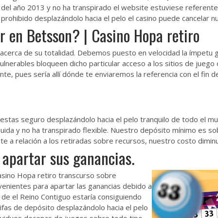
 del año 2013 y no ha transpirado el website estuviese referente 
 prohibido desplazándolo hacia el pelo el casino puede cancelar n
r en Betsson? | Casino Hopa retiro
 acerca de su totalidad. Debemos puesto en velocidad la ímpetu gr
vulnerables bloqueen dicho particular acceso a los sitios de juego
te, pues serí­a allí dónde te enviaremos la referencia con el fin 
tas seguro desplazándolo hacia el pelo tranquilo de todo el m
uida y no ha transpirado flexible. Nuestro depósito mínimo es so
nte a relación a los retiradas sobre recursos, nuestro costo dimi
 apartar sus ganancias.
asino Hopa retiro
transcurso sobre
enientes para apartar las ganancias debido a
r de el Reino Contiguo estaría consiguiendo
rifas de depósito desplazándolo hacia el pelo