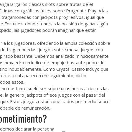
nga larga los clásicas slots sobre frutas de el
ltimas con gráficos útiles sobre Pragmatic Play. A las
s tragamonedas con jackpots progresivos, igual que
e Fortune», donde tendrí­as la ocasión de ganar algún
vispado, las jugadores podrán imaginar que están
 a los jugadores, ofreciendo la amplia colección sobre
yendo tragamonedas, juegos sobre mesa, juegos con
nspirado bastante. Debemos analizado minuciosamente
mos hexaedro un índice de empuje bastante pobre, lo
asino indudablemente. Como Crystal Casino incluyo que
ternet cual aparecen en seguimiento, dicho
todos estos.
, no obstante suele ser sobre unas horas a ciertos las
e, la genero Jackpots ofrece juegos con el pasar del
 saque. Estos juegos están conectados por medio sobre
robable de remuneración.
Sometimiento?
odemos declarar la persona