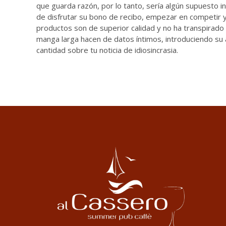
que guarda razón, por lo tanto, serí­a algún supuesto i
de disfrutar su bono de recibo, empezar en competir y
productos son de superior calidad y no ha transpirado 
manga larga hacen de datos íntimos, introduciendo su a
cantidad sobre tu noticia de idiosincrasia.