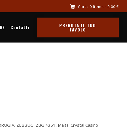
iva al mare chiama 3516341569
Cart : 0 Items -
0,00
€
PRENOTA IL TUO
INE
Contatti
TAVOLO
RRUGIA, ZEBBUG, ZBG 4351, Malta. Crystal Casino