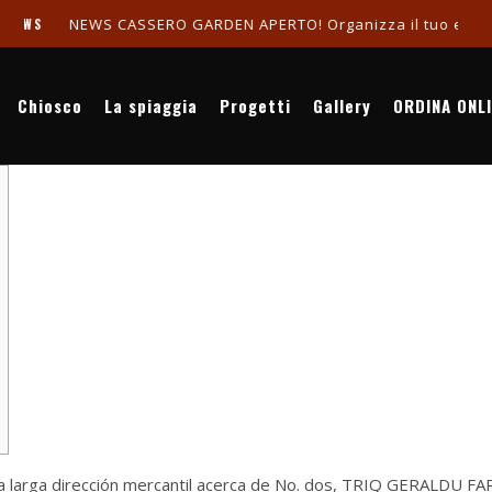
NEWS CASSERO GARDEN APERTO! Organizza il tuo evento in r
Chiosco
La spiaggia
Progetti
Gallery
ORDINA ONL
larga dirección mercantil acerca de No. dos, TRIQ GERALDU FA