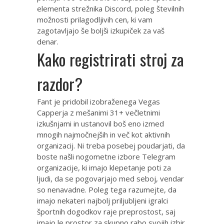
elementa strežnika Discord, poleg številnih
možnosti prilagodljivih cen, ki vam
zagotavljajo še boljši izkupiček za vaš
denar.
Kako registrirati stroj za
razdor?
Fant je pridobil izobraženega Vegas
Capperja z mešanimi 31+ večletnimi
izkušnjami in ustanovil boš eno izmed
mnogih najmočnejših in več kot aktivnih
organizacij. Ni treba posebej poudarjati, da
boste našli nogometne izbore Telegram
organizacije, ki imajo klepetanje poti za
ljudi, da se pogovarjajo med seboj, vendar
so nenavadne. Poleg tega razumejte, da
imajo nekateri najbolj priljubljeni igralci
športnih dogodkov raje preprostost, saj
imajo le prostor za skupno rabo svojih izbir,