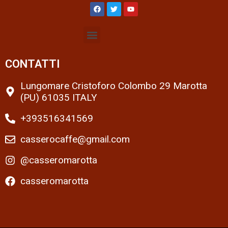
CONTATTI
Lungomare Cristoforo Colombo 29 Marotta
(PU) 61035 ITALY
+393516341569
casserocaffe@gmail.com
@casseromarotta
casseromarotta