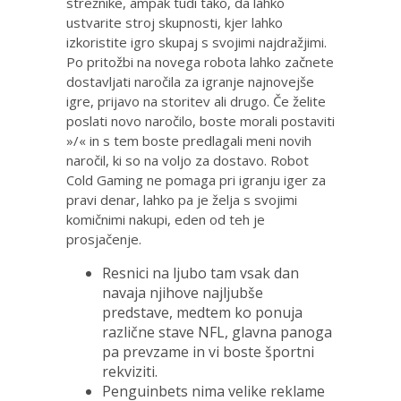
strežnike, ampak tudi tako, da lahko
ustvarite stroj skupnosti, kjer lahko
izkoristite igro skupaj s svojimi najdražjimi.
Po pritožbi na novega robota lahko začnete
dostavljati naročila za igranje najnovejše
igre, prijavo na storitev ali drugo.
Če želite
poslati novo naročilo, boste morali postaviti
»/« in s tem boste predlagali meni novih
naročil, ki so na voljo za dostavo. Robot
Cold Gaming ne pomaga pri igranju iger za
pravi denar, lahko pa je želja s svojimi
komičnimi nakupi, eden od teh je
prosjačenje.
Resnici na ljubo tam vsak dan
navaja njihove najljubše
predstave, medtem ko ponuja
različne stave NFL, glavna panoga
pa prevzame in vi boste športni
rekviziti.
Penguinbets nima velike reklame