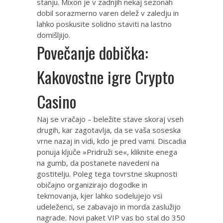
stanju. Mixon je v zadnjih nekaj sezonah
dobil sorazmerno varen delež v zaledju in
lahko poskusite solidno staviti na lastno
domišljijo.
Povečanje dobička:
Kakovostne igre Crypto
Casino
Naj se vračajo – beležite stave skoraj vseh
drugih, kar zagotavlja, da se vaša soseska
vrne nazaj in vidi, kdo je pred vami. Discadia
ponuja ključe »Pridruži se«, kliknite enega
na gumb, da postanete navedeni na
gostitelju. Poleg tega tovrstne skupnosti
običajno organizirajo dogodke in
tekmovanja, kjer lahko sodelujejo vsi
udeleženci, se zabavajo in morda zaslužijo
nagrade. Novi paket VIP vas bo stal do 350