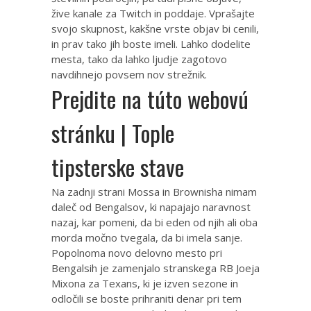
žive kanale za Twitch in poddaje. Vprašajte
svojo skupnost, kakšne vrste objav bi cenili,
in prav tako jih boste imeli. Lahko dodelite
mesta, tako da lahko ljudje zagotovo
navdihnejo povsem nov strežnik.
Prejdite na túto webovú
stránku | Tople
tipsterske stave
Na zadnji strani Mossa in Brownisha nimam
daleč od Bengalsov, ki napajajo naravnost
nazaj, kar pomeni, da bi eden od njih ali oba
morda močno tvegala, da bi imela sanje.
Popolnoma novo delovno mesto pri
Bengalsih je zamenjalo stranskega RB Joeja
Mixona za Texans, ki je izven sezone in
odločili se boste prihraniti denar pri tem