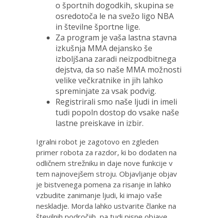
o športnih dogodkih, skupina se
osredotoča le na svežo ligo NBA
in številne športne lige.
Za program je vaša lastna stavna
izkušnja MMA dejansko še
izboljšana zaradi neizpodbitnega
dejstva, da so naše MMA možnosti
velike večkratnike in jih lahko
spreminjate za vsak podvig.
Registrirali smo naše ljudi in imeli
tudi popoln dostop do vsake naše
lastne preiskave in izbir.
Igralni robot je zagotovo en zgleden
primer robota za razdor, ki bo dodaten na
odličnem strežniku in daje nove funkcije v
tem najnovejšem stroju. Objavljanje objav
je bistvenega pomena za risanje in lahko
vzbudite zanimanje ljudi, ki imajo vaše
neskladje. Morda lahko ustvarite članke na
številnih področjih, pa tudi pisne objave,