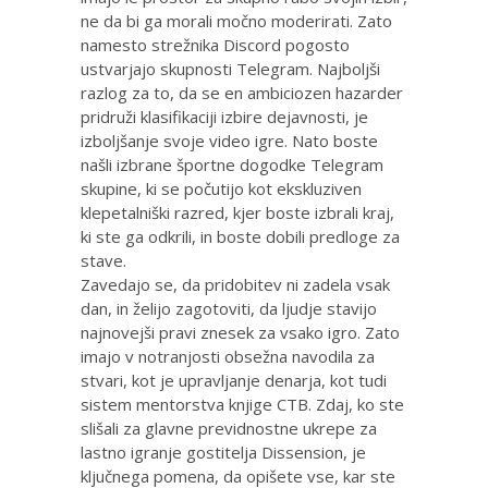
ne da bi ga morali močno moderirati. Zato
namesto strežnika Discord pogosto
ustvarjajo skupnosti Telegram. Najboljši
razlog za to, da se en ambiciozen hazarder
pridruži klasifikaciji izbire dejavnosti, je
izboljšanje svoje video igre. Nato boste
našli izbrane športne dogodke Telegram
skupine, ki se počutijo kot ekskluziven
klepetalniški razred, kjer boste izbrali kraj,
ki ste ga odkrili, in boste dobili predloge za
stave.
Zavedajo se, da pridobitev ni zadela vsak
dan, in želijo zagotoviti, da ljudje stavijo
najnovejši pravi znesek za vsako igro. Zato
imajo v notranjosti obsežna navodila za
stvari, kot je upravljanje denarja, kot tudi
sistem mentorstva knjige CTB. Zdaj, ko ste
slišali za glavne previdnostne ukrepe za
lastno igranje gostitelja Dissension, je
ključnega pomena, da opišete vse, kar ste