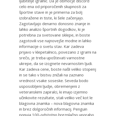
ljubitelje igralnic. Da je območje discord
celo ena od priporočenih skupnosti za
športne stave in je primerna za bolj
izobražene in tiste, ki šele začenjajo.
Zagotavljajo denarno donosno znanje in
lahko analizo športnih dogodkov, ki je
potrebna za svetovane sklepe, in boste
zagotovili vse najnovejše modne in lahko
informacije o svetu stav. Kar zadeva
prijavo v klepetalnico, povezano z igrami na
srečo, je treba upoštevati varnostne
ukrepe, da se izognete nevarnostim ljudi.
Kar zadeva cene, boste našli veliko stopenj
in se tako v bistvu znižali na zaznano
vrednost vsake soseske. Seveda bodo
usposobljeni ljudje, obremenjeni z
veteranskimi zapiralci, ki imajo izjemno
učinkovite rezultate, stali veliko več kot le
blagovna znamka – nova blagovna znamka
in brez dolgoročnih informacij. Penguin
ponuja 100-odstotno brezplačno uporabo