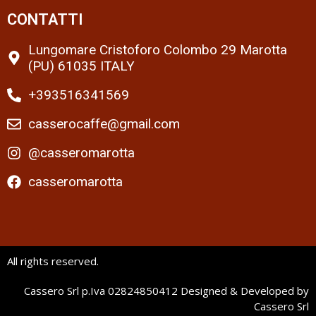
CONTATTI
Lungomare Cristoforo Colombo 29 Marotta
(PU) 61035 ITALY
+393516341569
casserocaffe@gmail.com
@casseromarotta
casseromarotta
All rights reserved.
Cassero Srl p.Iva 02824850412 Designed & Developed by
Cassero Srl