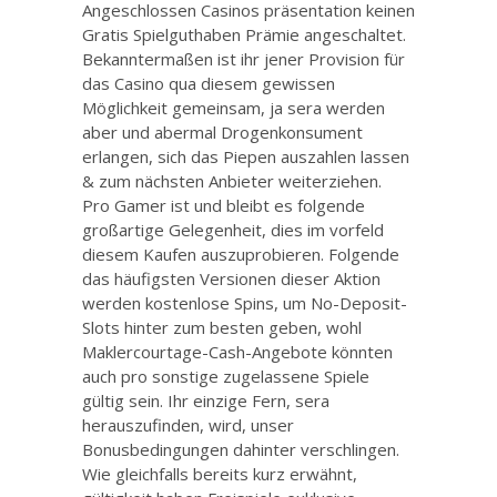
Angeschlossen Casinos präsentation keinen
Gratis Spielguthaben Prämie angeschaltet.
Bekanntermaßen ist ihr jener Provision für
das Casino qua diesem gewissen
Möglichkeit gemeinsam, ja sera werden
aber und abermal Drogenkonsument
erlangen, sich das Piepen auszahlen lassen
& zum nächsten Anbieter weiterziehen.
Pro Gamer ist und bleibt es folgende
großartige Gelegenheit, dies im vorfeld
diesem Kaufen auszuprobieren. Folgende
das häufigsten Versionen dieser Aktion
werden kostenlose Spins, um No-Deposit-
Slots hinter zum besten geben, wohl
Maklercourtage-Cash-Angebote könnten
auch pro sonstige zugelassene Spiele
gültig sein. Ihr einzige Fern, sera
herauszufinden, wird, unser
Bonusbedingungen dahinter verschlingen.
Wie gleichfalls bereits kurz erwähnt,