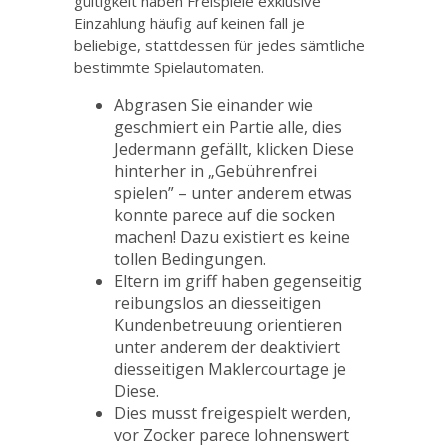
gültigkeit haben Freispiele exklusive
Einzahlung häufig auf keinen fall je
beliebige, stattdessen für jedes sämtliche
bestimmte Spielautomaten.
Abgrasen Sie einander wie
geschmiert ein Partie alle, dies
Jedermann gefällt, klicken Diese
hinterher in „Gebührenfrei
spielen” – unter anderem etwas
konnte parece auf die socken
machen! Dazu existiert es keine
tollen Bedingungen.
Eltern im griff haben gegenseitig
reibungslos an diesseitigen
Kundenbetreuung orientieren
unter anderem der deaktiviert
diesseitigen Maklercourtage je
Diese.
Dies musst freigespielt werden,
vor Zocker parece lohnenswert