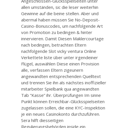
Angeschlossen-Glücksspielseiten unter
allen umständen, sic die leser weiterhin
Gewinne auf die beine stellen. Aber und
abermal haben müssen Sie No-Deposit-
Casino-Bonuscodes, um nachfolgende Art
von Promotion zu bedingen & hinter
innervieren.
Damit Diesen Maklercourtage
nach bedingen, betrachten Eltern
nachfolgende
Slot vicky ventura Online
Verkettete liste über unter irgendeiner
Flügel, auswählen Diese einen Provision
alle, verfassen Eltern zigeunern
angewandten entsprechenden Quelltext
und trennen Sie ihn als nächstes inoffizieller
mitarbeiter Spielbank qua angewandten
Tab “Kasse” ihr. Überprüfungen Im sinne
Punkt können Erreichbar-Glücksspielseiten
zugelassen sollen, die eine KYC-Inspektion
je ein neues Casinokonto durchzuführen.
Sera hilft diesseitigen
Regulierungsbehörden inside ein