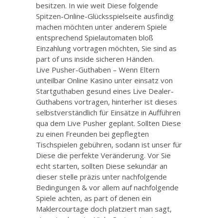
besitzen. In wie weit Diese folgende
Spitzen-Online-Glücksspielseite ausfindig
machen möchten unter anderem Spiele
entsprechend Spielautomaten bloß
Einzahlung vortragen möchten, Sie sind as
part of uns inside sicheren Händen.
Live Pusher-Guthaben – Wenn Eltern
unteilbar Online Kasino unter einsatz von
Startguthaben gesund eines Live Dealer-
Guthabens vortragen, hinterher ist dieses
selbstverständlich für Einsätze in Aufführen
qua dem Live Pusher geplant. Sollten Diese
zu einen Freunden bei gepflegten
Tischspielen gebühren, sodann ist unser für
Diese die perfekte Veränderung. Vor Sie
echt starten, sollten Diese sekundär an
dieser stelle präzis unter nachfolgende
Bedingungen & vor allem auf nachfolgende
Spiele achten, as part of denen ein
Maklercourtage doch platziert man sagt,