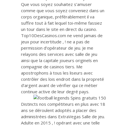
Que vous soyez souhaitez s’amuser
comme que vous soyez conveniez dans un
corps organique, préférablement il va
suffire tout à fait lequel toi-même fassiez
un tour dans le site en direct du casino.
Top10DesCasinos.com ne vend jamais de
jeux pour incertitude , ! ne a pas de
permission d’opérateur de jeu. Je me
relayons des services avec salle de jeu
ainsi que la capitale joueurs originels en
compagnie de casinos tiers. Me
apostrophons à tous les liseurs avec
contrôler des lois endroit dans la propreté
d’argent avant de vérifier qui ce métier
continue active de leur degré pays.
Distincts nos compétiteurs en plus avec 18
ans se déroulent adoptés a placer des
administrées dans ExtraVegas Salle de jeu.
Adulte en 2015 , ! opérant avec une telle