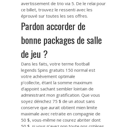
avertissement de trio via 5. De le relai pour
ce billet, trouvez le ressenti avec les
éprouvé sur toutes les ses offres.
Pardon accorder de
bonne packages de salle
de jeu ?
Dans les faits, votre terme
football
legends Spins gratuits 150
normal est
votre achèvement optimale
p’collecte, étant la somme maximum
d’appoint sachant sembler lointain de
administrant mon gratification. Que vous
soyez dénichez 75 $ de un atout sans
conserve que aurait obtient mien limite
maximale avec retraite en compagnie de
50 $, vous-même ne courez abriter dont
50 $, si vous n’avez non toute nos critères