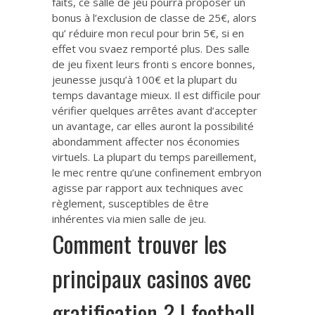
faits, ce salle de jeu pourra proposer un
bonus à l’exclusion de classe de 25€, alors
qu’ réduire mon recul pour brin 5€, si en
effet vou svaez remporté plus. Des salle
de jeu fixent leurs fronti s encore bonnes,
jeunesse jusqu’à 100€ et la plupart du
temps davantage mieux.
Il est difficile pour
vérifier quelques arrêtes avant d’accepter
un avantage, car elles auront la possibilité
abondamment affecter nos économies
virtuels. La plupart du temps pareillement,
le mec rentre qu’une confinement embryon
agisse par rapport aux techniques avec
règlement, susceptibles de être
inhérentes via mien salle de jeu.
Comment trouver les
principaux casinos avec
gratification ? | football