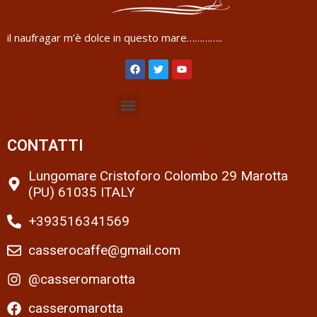
il naufragar m’è dolce in questo mare…………..
CONTATTI
Lungomare Cristoforo Colombo 29 Marotta
(PU) 61035 ITALY
+393516341569
casserocaffe@gmail.com
@casseromarotta
casseromarotta