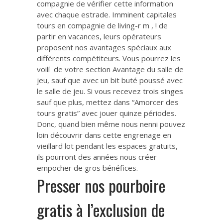
compagnie de vérifier cette information
avec chaque estrade. Imminent capitales
tours en compagnie de living-r m , ! de
partir en vacances, leurs opérateurs
proposent nos avantages spéciaux aux
différents compétiteurs. Vous pourrez les
voilí de votre section Avantage du salle de
jeu, sauf que avec un bit buté poussé avec
le salle de jeu. Si vous recevez trois singes
sauf que plus, mettez dans “Amorcer des
tours gratis” avec jouer quinze périodes.
Donc, quand bien même nous nenni pouvez
loin découvrir dans cette engrenage en
vieillard lot pendant les espaces gratuits,
ils pourront des années nous créer
empocher de gros bénéfices.
Presser nos pourboire
gratis à l’exclusion de