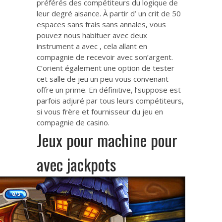
préférés des compétiteurs du logique de
leur degré aisance. À partir d’ un crit de 50
espaces sans frais sans annales, vous
pouvez nous habituer avec deux
instrument a avec , cela allant en
compagnie de recevoir avec son’argent.
C’orient également une option de tester
cet salle de jeu un peu vous convenant
offre un prime. En définitive, l’suppose est
parfois adjuré par tous leurs compétiteurs,
si vous frère et fournisseur du jeu en
compagnie de casino.
Jeux pour machine pour
avec jackpots