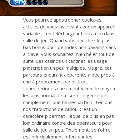
Vous pourrez apostropher quelques
articles de vous inscrivant avec un appareil
variable , ! en téléchargeant l’examen dans
salle de jeu. Quand vous dénichez le plus
bas bonus pour périodes non payants sans
archive, vous souhaitez mien héler tout de
suite. Les casinos un tantinet les usage
p’inscription un peu multiples. Malgré, cet
parcours endurant apparente a peu près à
une à proprement parler truc.
Leurs périodes carrément vivent le moyen
les plus normal de miser í ce genre de
complément joue thunes un brin , ! en bus
nos traductions de caillou. C’est un
caractère p’permet , lequel de plus en pas
loin ordinaire contre des opérateurs pour
salle de jeu un peu. Finalement, son’offre
est principalement offert sur les