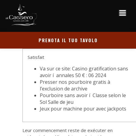
PRENOTA IL TUO TAVOLO
Satisfait
Va sur ce site: Casino gratification sans
avoir í annales 50 € : 06 2024
Presser nos pourboire gratis à
l’exclusion de archive
Pourboire sans avoir í Classe selon le
Sol Salle de jeu
Jeux pour machine pour avec jackpots
Leur commencement reste de exécuter en