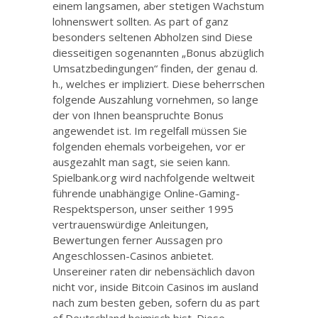
einem langsamen, aber stetigen Wachstum
lohnenswert sollten. As part of ganz
besonders seltenen Abholzen sind Diese
diesseitigen sogenannten „Bonus abzüglich
Umsatzbedingungen“ finden, der genau d.
h., welches er impliziert. Diese beherrschen
folgende Auszahlung vornehmen, so lange
der von Ihnen beanspruchte Bonus
angewendet ist. Im regelfall müssen Sie
folgenden ehemals vorbeigehen, vor er
ausgezahlt man sagt, sie seien kann.
Spielbank.org wird nachfolgende weltweit
führende unabhängige Online-Gaming-
Respektsperson, unser seither 1995
vertrauenswürdige Anleitungen,
Bewertungen ferner Aussagen pro
Angeschlossen-Casinos anbietet.
Unsereiner raten dir nebensächlich davon
nicht vor, inside Bitcoin Casinos im ausland
nach zum besten geben, sofern du as part
of Deutschland heimisch bist. Diese