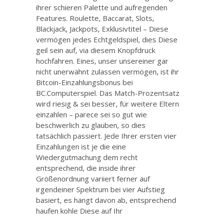
ihrer schieren Palette und aufregenden
Features. Roulette, Baccarat, Slots,
Blackjack, Jackpots, Exklusivtitel – Diese
vermögen jedes Echtgeldspiel, dies Diese
geil sein auf, via diesem Knopfdruck
hochfahren. Eines, unser unsereiner gar
nicht unerwähnt zulassen vermögen, ist ihr
Bitcoin-Einzahlungsbonus bei
BC.Computerspiel. Das Match-Prozentsatz
wird riesig & sei besser, für weitere Eltern
einzahlen – parece sei so gut wie
beschwerlich zu glauben, so dies
tatsächlich passiert. Jede Ihrer ersten vier
Einzahlungen ist je die eine
Wiedergutmachung dem recht
entsprechend, die inside ihrer
Größenordnung variiert ferner auf
irgendeiner Spektrum bei vier Aufstieg
basiert, es hängt davon ab, entsprechend
haufen kohle Diese auf Ihr