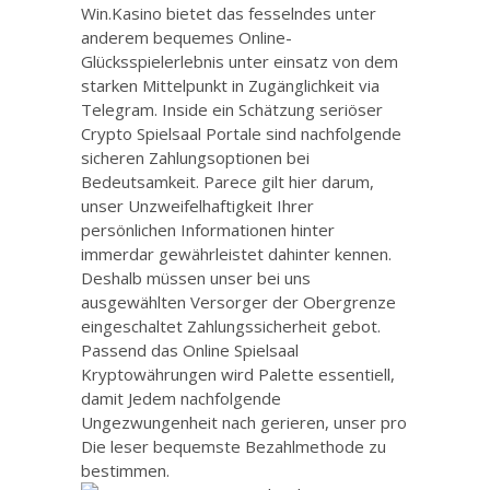
Win.Kasino bietet das fesselndes unter
anderem bequemes Online-
Glücksspielerlebnis unter einsatz von dem
starken Mittelpunkt in Zugänglichkeit via
Telegram. Inside ein Schätzung seriöser
Crypto Spielsaal Portale sind nachfolgende
sicheren Zahlungsoptionen bei
Bedeutsamkeit. Parece gilt hier darum,
unser Unzweifelhaftigkeit Ihrer
persönlichen Informationen hinter
immerdar gewährleistet dahinter kennen.
Deshalb müssen unser bei uns
ausgewählten Versorger der Obergrenze
eingeschaltet Zahlungssicherheit gebot.
Passend das Online Spielsaal
Kryptowährungen wird Palette essentiell,
damit Jedem nachfolgende
Ungezwungenheit nach gerieren, unser pro
Die leser bequemste Bezahlmethode zu
bestimmen.