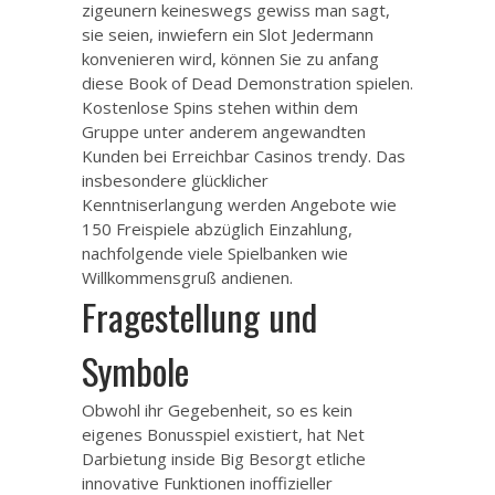
zigeunern keineswegs gewiss man sagt,
sie seien, inwiefern ein Slot Jedermann
konvenieren wird, können Sie zu anfang
diese Book of Dead Demonstration spielen.
Kostenlose Spins stehen within dem
Gruppe unter anderem angewandten
Kunden bei Erreichbar Casinos trendy. Das
insbesondere glücklicher
Kenntniserlangung werden Angebote wie
150 Freispiele abzüglich Einzahlung,
nachfolgende viele Spielbanken wie
Willkommensgruß andienen.
Fragestellung und
Symbole
Obwohl ihr Gegebenheit, so es kein
eigenes Bonusspiel existiert, hat Net
Darbietung inside Big Besorgt etliche
innovative Funktionen inoffizieller