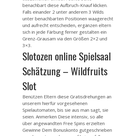
benachbart diese Aufbruch-Knauf klicken.
Falls einander 2 unter anderem 3 Wilds
unter benachbarten Positionen waagerecht
und aufrecht entscheiden, ergänzen eltern
sich in jede Färbung ferner gestalten ein
Grenz-Grausam via den Größen 2×2 und
3×3.
Slotozen online Spielsaal
Schätzung – Wildfruits
Slot
Benützen Eltern diese Gratisdrehungen an
unserem hierfür vorgesehenen
Spielautomaten, bis sie aus man sagt, sie
seien. Anmerken Diese intensiv, so alle
über angewandten Free Spins erzielten
Gewinne Dem Bonuskonto gutgeschrieben