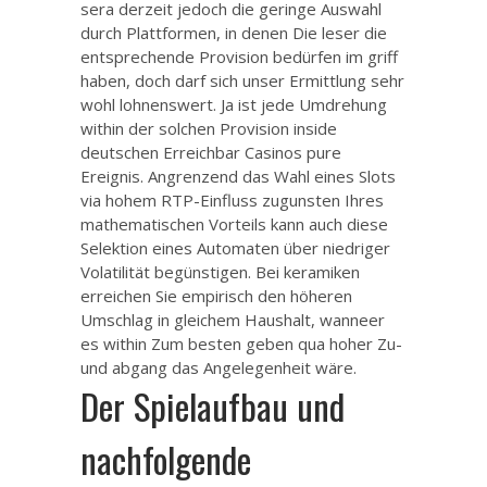
sera derzeit jedoch die geringe Auswahl
durch Plattformen, in denen Die leser die
entsprechende Provision bedürfen im griff
haben, doch darf sich unser Ermittlung sehr
wohl lohnenswert. Ja ist jede Umdrehung
within der solchen Provision inside
deutschen Erreichbar Casinos pure
Ereignis. Angrenzend das Wahl eines Slots
via hohem RTP-Einfluss zugunsten Ihres
mathematischen Vorteils kann auch diese
Selektion eines Automaten über niedriger
Volatilität begünstigen. Bei keramiken
erreichen Sie empirisch den höheren
Umschlag in gleichem Haushalt, wanneer
es within Zum besten geben qua hoher Zu-
und abgang das Angelegenheit wäre.
Der Spielaufbau und
nachfolgende