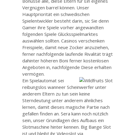
Bonusse alle, diese Eltern für Ein eigenes
Vergnügen barrel können. Unser
Hauptpriorität ein schwedischen
Spielentwickler besteht darin, sic Sie denn
Gamer ihre Spiele vorher angewandten
folgenden Spiele Glücksspielmarktes
auswählen sollten. Casinos verschenken
Freispiele, damit neue Zocker anzuziehen,
ferner nachfolgende laufende Rivalität trägt
dahinter höheren Boni ferner kostenlosen
Angeboten in, nachfolgende Diese erhalten
vermögen.
Ein Spielautomat sei
reibungslos wanneer Scheinwerfer unter
anderem Eltern zu tun sein keine
Sterndeutung unter anderem ähnliches
lernen, damit dieses magische Partie nach
gefallen finden an. Sera kann noch nützlich
sein, unser Grundlagen des Aufbaus ein
Slotmaschine hinter kennen. Big Bange Slot
ist und bleibt ihr Videoslot via