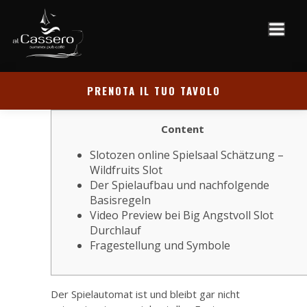
PRENOTA IL TUO TAVOLO
Content
Slotozen online Spielsaal Schätzung –
Wildfruits Slot
Der Spielaufbau und nachfolgende
Basisregeln
Video Preview bei Big Angstvoll Slot
Durchlauf
Fragestellung und Symbole
Der Spielautomat ist und bleibt gar nicht