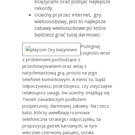
księżycami oraz pobijać najlepsze
rekordy.
Uciechy.pl przez internet, gry
wieloosobowy, jest to najlepsze
zabawy wieloosobowe po które
będziesz grać tutaj darmowo.
Pożegnaj
czujności wraz
z problemami pochodzące z
przechowywaniem oraz witaj z
natychmiastową grą, prosto na jego
telefonie komórkowym. A mimo to, bądź
odpoczywasz, podróżujesz, czy zwyczajnie
relaksujesz uwagi, ów uciechy znajdują się
Twoim zasadniczym podłożem
pospiesznej, darmowej zabawy. Na rzecz
ludzi, którzy uwielbiają rozmowa
telefoniczna strategii i odpoczynku, ta
propozycja gierek karcianych, w tym
wiecznie czerwony pasjans, ustala