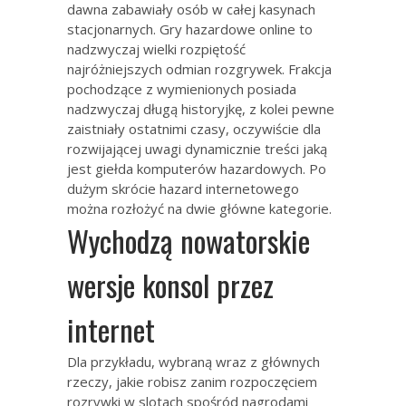
dawna zabawiały osób w całej kasynach
stacjonarnych. Gry hazardowe online to
nadzwyczaj wielki rozpiętość
najróżniejszych odmian rozgrywek. Frakcja
pochodzące z wymienionych posiada
nadzwyczaj długą historyjkę, z kolei pewne
zaistniały ostatnimi czasy, oczywiście dla
rozwijającej uwagi dynamicznie treści jaką
jest giełda komputerów hazardowych. Po
dużym skrócie hazard internetowego
można rozłożyć na dwie główne kategorie.
Wychodzą nowatorskie
wersje konsol przez
internet
Dla przykładu, wybraną wraz z głównych
rzeczy, jakie robisz zanim rozpoczęciem
rozrywki w slotach spośród nagrodami