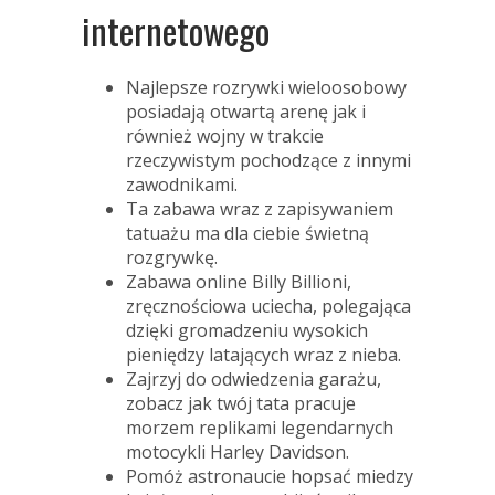
internetowego
Najlepsze rozrywki wieloosobowy
posiadają otwartą arenę jak i
również wojny w trakcie
rzeczywistym pochodzące z innymi
zawodnikami.
Ta zabawa wraz z zapisywaniem
tatuażu ma dla ciebie świetną
rozgrywkę.
Zabawa online Billy Billioni,
zręcznościowa uciecha, polegająca
dzięki gromadzeniu wysokich
pieniędzy latających wraz z nieba.
Zajrzyj do odwiedzenia garażu,
zobacz jak twój tata pracuje
morzem replikami legendarnych
motocykli Harley Davidson.
Pomóż astronaucie hopsać miedzy