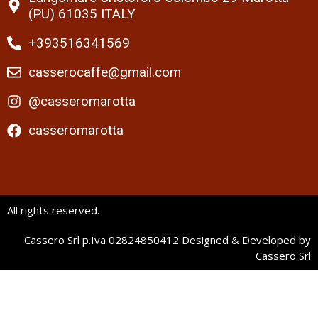
(PU) 61035 ITALY
+393516341569
casserocaffe@gmail.com
@casseromarotta
casseromarotta
All rights reserved.
Cassero Srl p.Iva 02824850412 Designed & Developed by
Cassero Srl