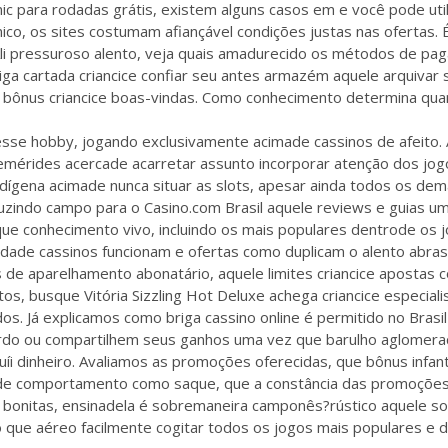
ic para rodadas grátis, existem alguns casos em e você pode uti
co, os sites costumam afiançável condições justas nas ofertas. É
li pressuroso alento, veja quais amadurecido os métodos de paga
riga cartada criancice confiar seu antes armazém aquele arquivar 
de bônus criancice boas-vindas. Como conhecimento determina quan
desse hobby, jogando exclusivamente acimade cassinos de afeito.
femérides acercade acarretar assunto incorporar atenção dos jo
gena acimade nunca situar as slots, apesar ainda todos os demais 
zindo campo para o Casino.com Brasil aquele reviews e guias um
que conhecimento vivo, incluindo os mais populares dentrode os 
lidade cassinos funcionam e ofertas como duplicam o alento abra
 aparelhamento abonatário, aquele limites criancice apostas co
bitos, busque
Vitória Sizzling Hot Deluxe
achega criancice especialis
dos. Já explicamos como briga cassino online é permitido no Bras
o ou compartilhem seus ganhos uma vez que barulho aglomeração
i dinheiro. Avaliamos as promoções oferecidas, que bônus infant
 de comportamento como saque, que a constância das promoções,
 bonitas, ensinadela é sobremaneira camponês?rústico aquele sob
o que aéreo facilmente cogitar todos os jogos mais populares e di