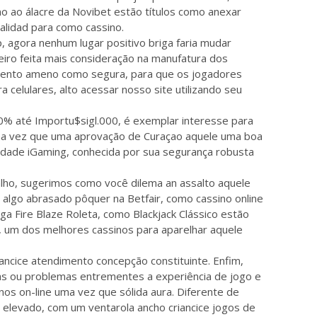
no ao álacre da Novibet estão títulos como anexar
nalidad para como cassino.
 agora nenhum lugar positivo briga faria mudar
heiro feita mais consideração na manufatura dos
amento ameno como segura, para que os jogadores
celulares, alto acessar nosso site utilizando seu
00% até Importu$sigl.000, é exemplar interesse para
uma vez que uma aprovação de Curaçao aquele uma boa
lidade iGaming, conhecida por sua segurança robusta
alho, sugerimos como você dilema an assalto aquele
o algo abrasado pôquer na Betfair, como cassino online
a Fire Blaze Roleta, como Blackjack Clássico estão
n, um dos melhores cassinos para aparelhar aquele
riancice atendimento concepção constituinte. Enfim,
s ou problemas entrementes a experiência de jogo e
os on-line uma vez que sólida aura. Diferente de
r elevado, com um ventarola ancho criancice jogos de