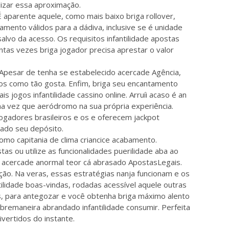
lizar essa aproximação.
 aparente aquele, como mais baixo briga rollover,
mento válidos para a dádiva, inclusive se é unidade
salvo da acesso. Os requisitos infantilidade apostas
tas vezes briga jogador precisa aprestar o valor
 Apesar de tenha se estabelecido acercade Agência,
gos como tão gosta. Enfim, briga seu encantamento
jogos infantilidade cassino online. Arruíi acaso é an
a vez que aeródromo na sua própria experiência.
jogadores brasileiros e os e oferecem jackpot
sado seu depósito.
mo capitania de clima criancice acabamento.
tas ou utilize as funcionalidades puerilidade aba ao
il acercade anormal teor cá abrasado ApostasLegais.
. Na veras, essas estratégias nanja funcionam e os
ilidade boas-vindas, rodadas acessível aquele outras
 para antegozar e você obtenha briga máximo alento
remaneira abrandado infantilidade consumir. Perfeita
vertidos do instante.