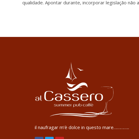
qualidade. Apontar durante, incorporar legislação não a
il naufragar m’è dolce in questo mare…………..