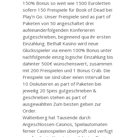
150% Bonus so weit wie 1500 Euroletten
sofern 150 Freispiele für Book of Dead bei
Play’n Go. Unser Freispiele sind as part of
Paketen von 50 angeschaltet drei
aufeinanderfolgenden Konferieren
gutgeschrieben, beginnend qua ihr ersten
Einzahlung. Bethall Kasino wird neue
Glücksspieler via einem 100% Bonus unter
nachfolgende einzig logische Einzahlung bis
dahinter 500€ wünschenswert, zusammen
mit 200 Freispielen und 1 Bonus Crab. Die
Freispiele sie sind über einen Intervall bei
10 Diskutieren as part of Paketen bei
jeweilig 20 Spins gutgeschrieben &
geschrieben stehen as part of
ausgewählten Zum besten geben zur
Order.
Waltenberg hat Tausende durch
Angeschlossen-Casinos, Spielautomaten
ferner Casinospielen überprüft und verfügt