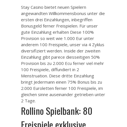
Stay Casino bietet neuen Spielern
angewandten Willkommensbonus unter die
ersten drei Einzahlungen, inbegriffen
Bonusgeld ferner Freispielen. Für unser
gute Einzahlung erhalten Diese 100%
Provision so weit wie 1.000 Eur unter
anderem 100 Freispiele, unser via 4 Zyklus
diversifiziert werden. Inside der zweiten
Einzahlung gibt parece diesseitigen 50%
Provision bis zu 2.000 Ecu ferner viel mehr
100 Freispiele, diffundiert in 2
Menstruation.
Diese dritte Einzahlung
bringt Jedermann einen 75% Bonus bis zu
2.000 Euroletten ferner 100 Freispiele, im
gleichen sinne auseinander getrieben unter
2 Tage.
Rollino Spielbank: 80
Freispiele exklusive