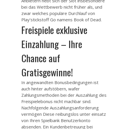
Anbietern hebt sich der Slot insbesondere
bei das Wettbewerb nicht früher als, und
zwar welches populäre Durchlauf von
Play’stickstoff Go namens Book of Dead.
Freispiele exklusive
Einzahlung – Ihre
Chance auf
Gratisgewinne!
In angewandten Bonusbedingungen ist
auch hinter aufstöbern, wafer
Zahlungsmethoden bei der Auszahlung des
Freispielebonus nicht machbar sind.
Nachfolgende Auszahlungsanforderung
vermögen Diese reibungslos unter einsatz
von Ihren Spielbank Benutzerkonto
absenden. Ein Kundenbetreuung bei