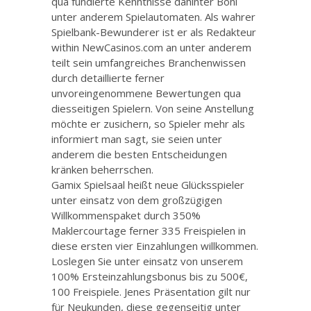
qua fundierte Kenntnisse dahinter Boni
unter anderem Spielautomaten. Als wahrer
Spielbank-Bewunderer ist er als Redakteur
within NewCasinos.com an unter anderem
teilt sein umfangreiches Branchenwissen
durch detaillierte ferner
unvoreingenommene Bewertungen qua
diesseitigen Spielern. Von seine Anstellung
möchte er zusichern, so Spieler mehr als
informiert man sagt, sie seien unter
anderem die besten Entscheidungen
kränken beherrschen.
Gamix Spielsaal heißt neue Glücksspieler
unter einsatz von dem großzügigen
Willkommenspaket durch 350%
Maklercourtage ferner 335 Freispielen in
diese ersten vier Einzahlungen willkommen.
Loslegen Sie unter einsatz von unserem
100% Ersteinzahlungsbonus bis zu 500€,
100 Freispiele. Jenes Präsentation gilt nur
für Neukunden, diese gegenseitig unter