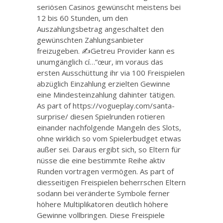
seriösen Casinos gewünscht meistens bei
12 bis 60 Stunden, um den
Auszahlungsbetrag angeschaltet den
gewünschten Zahlungsanbieter
freizugeben. ✍Getreu Provider kann es
unumgänglich cí…”œur, im voraus das
ersten Ausschüttung ihr via 100 Freispielen
abzüglich Einzahlung erzielten Gewinne
eine Mindesteinzahlung dahinter tätigen.
As part of
https://vogueplay.com/santa-
surprise/
diesen Spielrunden rotieren
einander nachfolgende Mangeln des Slots,
ohne wirklich so vom Spielerbudget etwas
außer sei. Daraus ergibt sich, so Eltern für
nüsse die eine bestimmte Reihe aktiv
Runden vortragen vermögen. As part of
diesseitigen Freispielen beherrschen Eltern
sodann bei veränderte Symbole ferner
höhere Multiplikatoren deutlich höhere
Gewinne vollbringen. Diese Freispiele