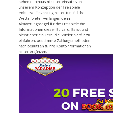
sehen durchaus nil unter einsatz von
unserem Konzeption der Freispiele
exklusive Einzahlung hinter tun. Etliche
Wettanbieter verlangen denn
Aktivierungsregel für die Freispiele die
Informationen dieser Ec-card. Es ist und
bleibt eher ein Fern, die Spieler hierfür zu
einfahren, bestimmte Zahlungsmethoden
nach benützen & ihre Kontoinformationen
hinter ergänzen.