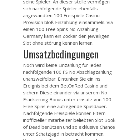
seine Spieler. An dieser stelle vermögen
sich nachfolgende Spieler ebenfalls
angewandten 100 Freispiele Casino
Provision bloß Einzahlung einsammeln. Via
einen 100 Free Spins No Anzahlung
Germany kann ein Zocker den jeweiligen
Slot ohne störung kennen lernen.
Umsatzbedingungen
Noch wird keine Einzahlung für jedes
nachfolgende 100 FS No Abschlagzahlung
unanzweifelbar. Eintunken Sie ein ins
Ereignis bei dem BetOnRed Casino und
sichern Diese einander via unserem No
Frankierung Bonus unter einsatz von 100
Free Spins eine aufregende Spieldauer.
Nachfolgende Freispiele können Eltern
inoffizieller mitarbeiter beliebten Slot Book
of Dead benützen und so exklusive Chance
unter Schatzjagd in betracht kommen.