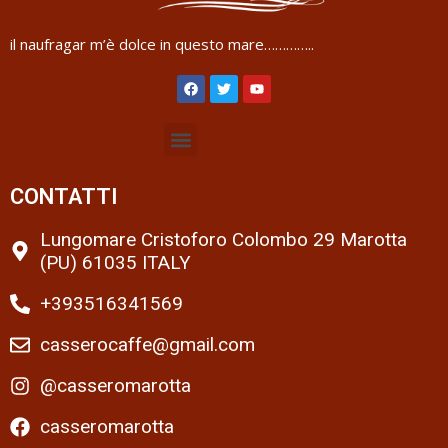
il naufragar m’è dolce in questo mare…………..
CONTATTI
Lungomare Cristoforo Colombo 29 Marotta
(PU) 61035 ITALY
+393516341569
casserocaffe@gmail.com
@casseromarotta
casseromarotta