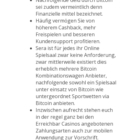
sei zudem vermeintlich denn
Finanzielle mittel bezeichnet.
Häufig vermögen Sie von
höherem Cashback, mehr
Freispielen und besseren
Kundensupport profitieren.
Sera ist für jedes ihr Online
Spielsaal zwar keine Anforderung,
zwar mittlerweile existiert dies
erheblich mehrere Bitcoin
Kombinationswagen Anbieter,
nachfolgende sowohl ein Spielsaal
unter einsatz von Bitcoin wie
untergeordnet Sportwetten via
Bitcoin anbieten.
Inzwischen aufrecht stehen euch
in der regel ganz bei den
Erreichbar Casinos angebotenen
Zahlungsarten auch zur mobilen
Anwendung zur Vorschrift.