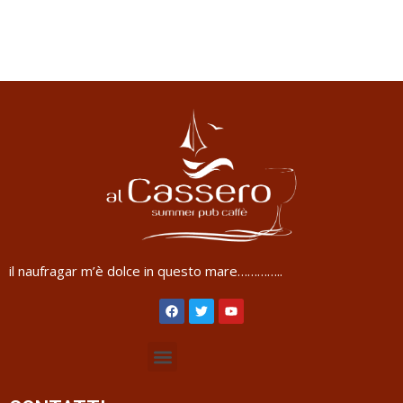
il naufragar m’è dolce in questo mare…………..