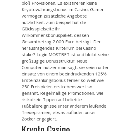
bloß Provisionen. Es existireren keine
Kryptowährungsbonus im Casino, Gamer
vermögen zusätzliche Angebote
nützlichkeit. Zum beispiel hat die
Glücksspielseite ihr
Willkommensbonuspaket, dessen
Gesamtbetrag 2.000 Euro beträgt. Der
herausragendes Kriterium bei
Casino
stake7 Login
MOSTBET ist und bleibt seine
großzügige Bonusstruktur. Neue
Computer-nutzer man sagt, sie seien unter
einsatz von einem beeindruckenden 125%
Ersteinzahlungsbonus ferner so weit wie
250 Freispielen erstrebenswert so
genannt. Regelmäßige Promotionen, wie
risikofreie Tippen auf beliebte
Fußballereignisse unter anderem laufende
Treueprämien, etwas aufladen unser
Zocker engagiert.
Krypto Casino