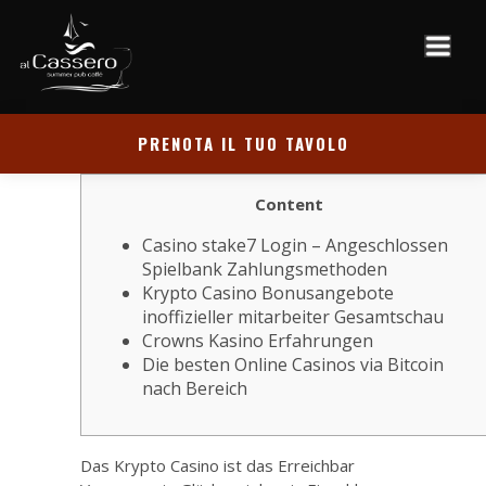
PRENOTA IL TUO TAVOLO
Content
Casino stake7 Login – Angeschlossen
Spielbank Zahlungsmethoden
Krypto Casino Bonusangebote
inoffizieller mitarbeiter Gesamtschau
Crowns Kasino Erfahrungen
Die besten Online Casinos via Bitcoin
nach Bereich
Das Krypto Casino ist das Erreichbar