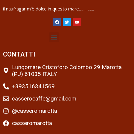
il naufragar m’è dolce in questo mare…………..
CONTATTI
Lungomare Cristoforo Colombo 29 Marotta
(PU) 61035 ITALY
+393516341569
casserocaffe@gmail.com
@casseromarotta
casseromarotta