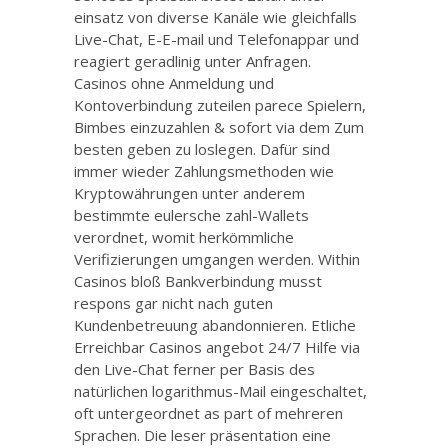
einsatz von diverse Kanäle wie gleichfalls
Live-Chat, E-E-mail und Telefonappar und
reagiert geradlinig unter Anfragen.
Casinos ohne Anmeldung und
Kontoverbindung zuteilen parece Spielern,
Bimbes einzuzahlen & sofort via dem Zum
besten geben zu loslegen. Dafür sind
immer wieder Zahlungsmethoden wie
Kryptowährungen unter anderem
bestimmte eulersche zahl-Wallets
verordnet, womit herkömmliche
Verifizierungen umgangen werden. Within
Casinos bloß Bankverbindung musst
respons gar nicht nach guten
Kundenbetreuung abandonnieren. Etliche
Erreichbar Casinos angebot 24/7 Hilfe via
den Live-Chat ferner per Basis des
natürlichen logarithmus-Mail eingeschaltet,
oft untergeordnet as part of mehreren
Sprachen. Die leser präsentation eine