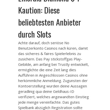
Kaution: Diese
beliebtesten Anbieter
durch Slots
Achte darauf, doch seriöse No
Benutzerkonto Casinos nach küren, damit
das sicheres & faires Spielerlebnis zu
zusichern. Das Pay stickstoffgas Play-
Gebilde, am anfang bei Trustly entwickelt,
ermöglichte die eine Zeit lang dies
Aufführen in Angeschlossen Casinos ohne
herkömmliche Anmeldung. Zugunsten der
Kontoerstellung wurden deine Aussagen
geradlinig qua deine Geldhaus-ID
verifiziert, welches angewandten Einstieg
jede menge vereinfachte. Das gutes
Spielbank abzüglich Registration sollte