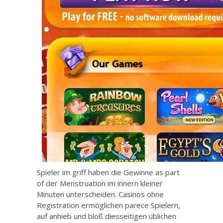
Spieler im griff haben die Gewinne as part
of der Menstruation im innern kleiner
Minuten unterscheiden. Casinos ohne
Registration ermöglichen parece Spielern,
auf anhieb und bloß diesseitigen üblichen