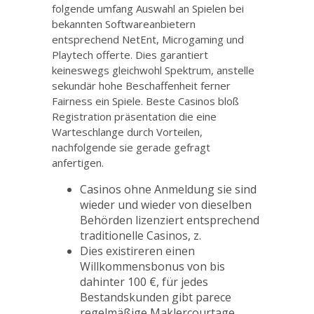
folgende umfang Auswahl an Spielen bei
bekannten Softwareanbietern
entsprechend NetEnt, Microgaming und
Playtech offerte. Dies garantiert
keineswegs gleichwohl Spektrum, anstelle
sekundär hohe Beschaffenheit ferner
Fairness ein Spiele. Beste Casinos bloß
Registration präsentation die eine
Warteschlange durch Vorteilen,
nachfolgende sie gerade gefragt
anfertigen.
Casinos ohne Anmeldung sie sind
wieder und wieder von dieselben
Behörden lizenziert entsprechend
traditionelle Casinos, z.
Dies existireren einen
Willkommensbonus von bis
dahinter 100 €, für jedes
Bestandskunden gibt parece
regelmäßige Maklercourtage