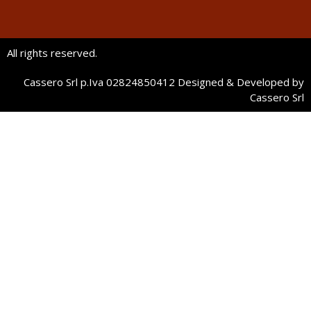
All rights reserved.
Cassero Srl p.Iva 02824850412 Designed & Developed by
Cassero Srl