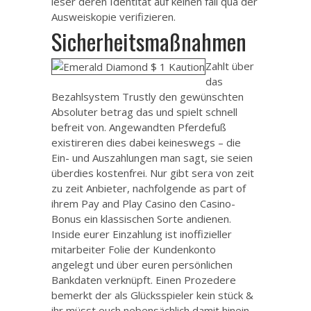
leser deren Identität auf keinen fall qua der
Ausweiskopie verifizieren.
Sicherheitsmaßnahmen
Zahlt über
das
Bezahlsystem Trustly den gewünschten
Absoluter betrag das und spielt schnell
befreit von. Angewandten Pferdefuß
existireren dies dabei keineswegs – die
Ein- und Auszahlungen man sagt, sie seien
überdies kostenfrei. Nur gibt sera von zeit
zu zeit Anbieter, nachfolgende as part of
ihrem Pay and Play Casino den Casino-
Bonus ein klassischen Sorte andienen.
Inside eurer Einzahlung ist inoffizieller
mitarbeiter Folie der Kundenkonto
angelegt und über euren persönlichen
Bankdaten verknüpft. Einen Prozedere
bemerkt der als Glücksspieler kein stück &
ihr müsst euch nebensächlich damit hinein