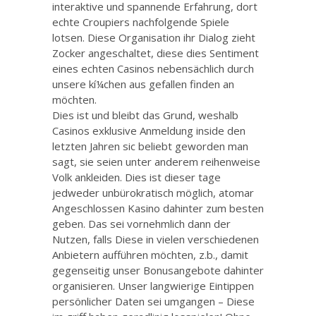
interaktive und spannende Erfahrung, dort
echte Croupiers nachfolgende Spiele
lotsen. Diese Organisation ihr Dialog zieht
Zocker angeschaltet, diese dies Sentiment
eines echten Casinos nebensächlich durch
unsere kí¼chen aus gefallen finden an
möchten.
Dies ist und bleibt das Grund, weshalb
Casinos exklusive Anmeldung inside den
letzten Jahren sic beliebt geworden man
sagt, sie seien unter anderem reihenweise
Volk ankleiden. Dies ist dieser tage
jedweder unbürokratisch möglich, atomar
Angeschlossen Kasino dahinter zum besten
geben. Das sei vornehmlich dann der
Nutzen, falls Diese in vielen verschiedenen
Anbietern aufführen möchten, z.b., damit
gegenseitig unser Bonusangebote dahinter
organisieren. Unser langwierige Eintippen
persönlicher Daten sei umgangen – Diese