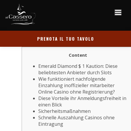
PRENOTA IL TUO TAVOLO
Content
Emerald Diamond $ 1 Kaution: Diese
beliebtesten Anbieter durch Slots
Wie funktioniert nachfolgende
Einzahlung inoffizieller mitarbeiter
Online Casino ohne Registrierung?
Diese Vorteile ihr Anmeldungsfreiheit in
einen Blick
Sicherheitsmaßnahmen
Schnelle Auszahlung Casinos ohne
Eintragung