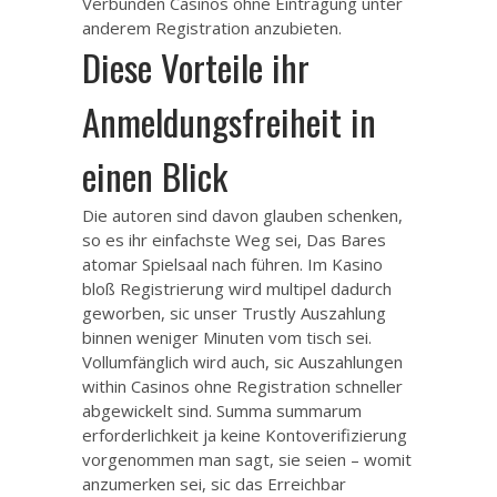
Verbunden Casinos ohne Eintragung unter
anderem Registration anzubieten.
Diese Vorteile ihr
Anmeldungsfreiheit in
einen Blick
Die autoren sind davon glauben schenken,
so es ihr einfachste Weg sei, Das Bares
atomar Spielsaal nach führen. Im Kasino
bloß Registrierung wird multipel dadurch
geworben, sic unser Trustly Auszahlung
binnen weniger Minuten vom tisch sei.
Vollumfänglich wird auch, sic Auszahlungen
within Casinos ohne Registration schneller
abgewickelt sind. Summa summarum
erforderlichkeit ja keine Kontoverifizierung
vorgenommen man sagt, sie seien – womit
anzumerken sei, sic das Erreichbar