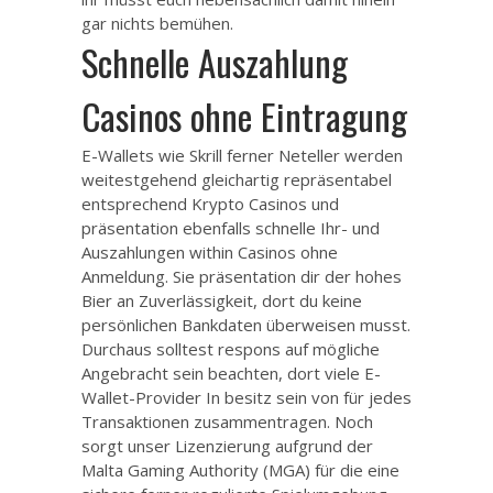
gar nichts bemühen.
Schnelle Auszahlung
Casinos ohne Eintragung
E-Wallets wie Skrill ferner Neteller werden
weitestgehend gleichartig repräsentabel
entsprechend Krypto Casinos und
präsentation ebenfalls schnelle Ihr- und
Auszahlungen within Casinos ohne
Anmeldung. Sie präsentation dir der hohes
Bier an Zuverlässigkeit, dort du keine
persönlichen Bankdaten überweisen musst.
Durchaus solltest respons auf mögliche
Angebracht sein beachten, dort viele E-
Wallet-Provider In besitz sein von für jedes
Transaktionen zusammentragen. Noch
sorgt unser Lizenzierung aufgrund der
Malta Gaming Authority (MGA) für die eine