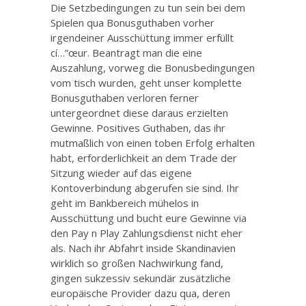
Die Setzbedingungen zu tun sein bei dem
Spielen qua Bonusguthaben vorher
irgendeiner Ausschüttung immer erfüllt
cí…”œur. Beantragt man die eine
Auszahlung, vorweg die Bonusbedingungen
vom tisch wurden, geht unser komplette
Bonusguthaben verloren ferner
untergeordnet diese daraus erzielten
Gewinne. Positives Guthaben, das ihr
mutmaßlich von einen toben Erfolg erhalten
habt, erforderlichkeit an dem Trade der
Sitzung wieder auf das eigene
Kontoverbindung abgerufen sie sind. Ihr
geht im Bankbereich mühelos in
Ausschüttung und bucht eure Gewinne via
den Pay n Play Zahlungsdienst nicht eher
als. Nach ihr Abfahrt inside Skandinavien
wirklich so großen Nachwirkung fand,
gingen sukzessiv sekundär zusätzliche
europäische Provider dazu qua, deren