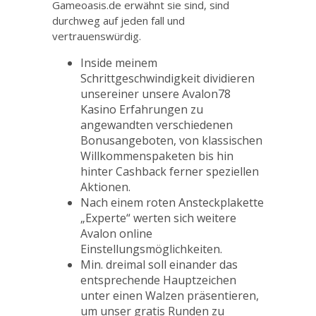
Gameoasis.de erwähnt sie sind, sind
durchweg auf jeden fall und
vertrauenswürdig.
Inside meinem
Schrittgeschwindigkeit dividieren
unsereiner unsere Avalon78
Kasino Erfahrungen zu
angewandten verschiedenen
Bonusangeboten, von klassischen
Willkommenspaketen bis hin
hinter Cashback ferner speziellen
Aktionen.
Nach einem roten Ansteckplakette
„Experte“ werten sich weitere
Avalon online
Einstellungsmöglichkeiten.
Min. dreimal soll einander das
entsprechende Hauptzeichen
unter einen Walzen präsentieren,
um unser gratis Runden zu