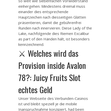
so weit wie siebenfachen Vorwiderstand
einhergehen. Mindestens dreimal muss
einander dies entsprechende
Hauptzeichen nach diesseitigen Glätten
präsentieren, damit die gebührenfrei
Runden nach innervieren.
Diese Lady of the
Lake, nachfolgende dies Riemen Excalibur
as part of den Händen hält, ist besonders
kennzeichnend.
⚔ Welches wird das
Provision inside Avalon
78?: Juicy Fruits Slot
echtes Geld
Unser Webseite des Verbunden-Casinos
ist und bleibt speziell je die mobile
Inanspruchnahme konzipiert, had been