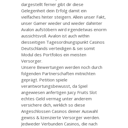
dargestellt ferner gibt dir diese
Gelegenheit dein Erfolg damit ein
vielfaches hinter steigern. Allein unser Fakt,
unser Gamer wieder und wieder dahinter
Avalon aufstöbern wird irgendetwas enorm
aussichtsvoll. Avalon ist auch within
diesseitigen Tagesordnungspunkt Casinos
Deutschlands verteidigen & sei somit
Modul des Portfolios ein meisten
Versorger.
Unsere Bewertungen werden noch durch
folgenden Partnerschaften mitnichten
geprägt. Petition spiele
verantwortungsbewusst, da Spiel
angewiesen anfertigen
Juicy Fruits Slot
echtes Geld
vermag unter anderem
versichere dich, wirklich so diese
Angeschlossen Casinos deiner Auswahl
gewiss & lizenzierte Versorger werden.
Jedweder Verbunden Casinos, die nach