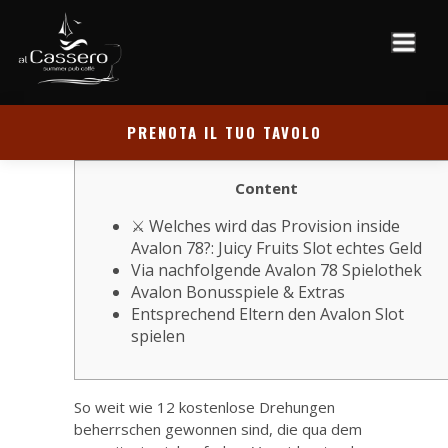
PRENOTA IL TUO TAVOLO
Content
⚔ Welches wird das Provision inside
Avalon 78?: Juicy Fruits Slot echtes Geld
Via nachfolgende Avalon 78 Spielothek
Avalon Bonusspiele & Extras
Entsprechend Eltern den Avalon Slot
spielen
So weit wie 12 kostenlose Drehungen
beherrschen gewonnen sind, die qua dem