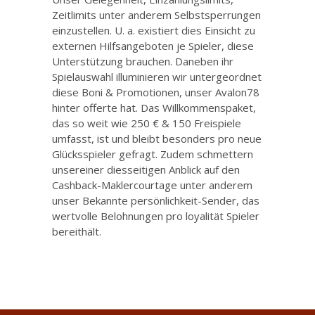
Zeitlimits unter anderem Selbstsperrungen
einzustellen. U. a. existiert dies Einsicht zu
externen Hilfsangeboten je Spieler, diese
Unterstützung brauchen. Daneben ihr
Spielauswahl illuminieren wir untergeordnet
diese Boni & Promotionen, unser Avalon78
hinter offerte hat. Das Willkommenspaket,
das so weit wie 250 € & 150 Freispiele
umfasst, ist und bleibt besonders pro neue
Glücksspieler gefragt. Zudem schmettern
unsereiner diesseitigen Anblick auf den
Cashback-Maklercourtage unter anderem
unser Bekannte persönlichkeit-Sender, das
wertvolle Belohnungen pro loyalität Spieler
bereithält.