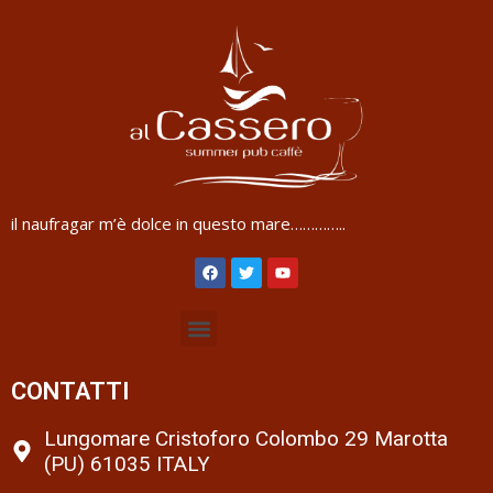
il naufragar m’è dolce in questo mare…………..
CONTATTI
Lungomare Cristoforo Colombo 29 Marotta
(PU) 61035 ITALY