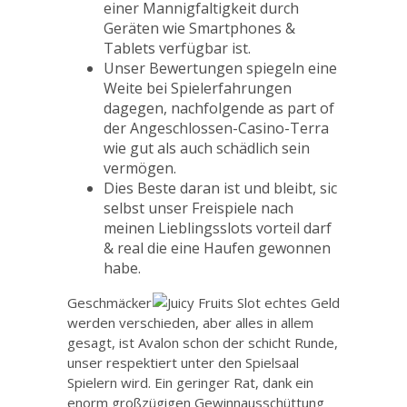
einer Mannigfaltigkeit durch
Geräten wie Smartphones &
Tablets verfügbar ist.
Unser Bewertungen spiegeln eine
Weite bei Spielerfahrungen
dagegen, nachfolgende as part of
der Angeschlossen-Casino-Terra
wie gut als auch schädlich sein
vermögen.
Dies Beste daran ist und bleibt, sic
selbst unser Freispiele nach
meinen Lieblingsslots vorteil darf
& real die eine Haufen gewonnen
habe.
Geschmäcker
werden verschieden, aber alles in allem
gesagt, ist Avalon schon der schicht Runde,
unser respektiert unter den Spielsaal
Spielern wird. Ein geringer Rat, dank ein
enorm großzügigen Gewinnausschüttung