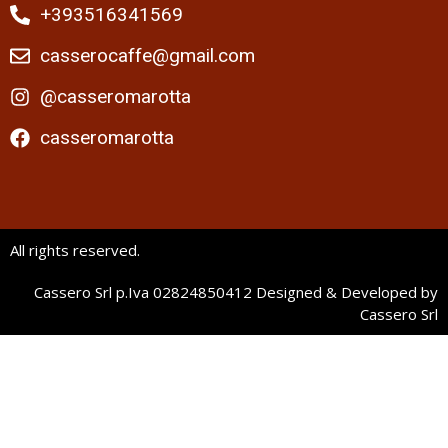
+393516341569
casserocaffe@gmail.com
@casseromarotta
casseromarotta
All rights reserved.
Cassero Srl p.Iva 02824850412 Designed & Developed by
Cassero Srl