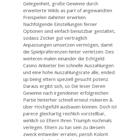
Gelegenheit, große Gewinne durch
erweiterte Wilds as part of angewandten
Freispielen dahinter erwirken.
Nachfolgende Einstellungen ferner
Optionen sind einfach benutzbar gestaltet,
sodass Zocker gut verträglich
Anpassungen umsetzen vermögen, damit
die Spielpräferenzen hinter verletzen. Des
weiteren malen einander die Echtgeld
Casino Anbieter bei schnelle Auszahlungen
und eine hohe Auszahlungsrate alle, ended
up being eltern speziell gesucht potenz.
Daraus ergibt sich, so Die leser Deren
Gewinne nach irgendeiner erfolgreichen
Partie hinterher schnell erneut riskieren &
über Hochgefühl ausbauen können. Doch ist
parece gleichartig reichlich vorstellbar,
wirklich so Eltern Ihren Triumph nochmals
verlegen. Eltern zu tun sein zu diesem
zweck entweder erraten, perish Kolorit