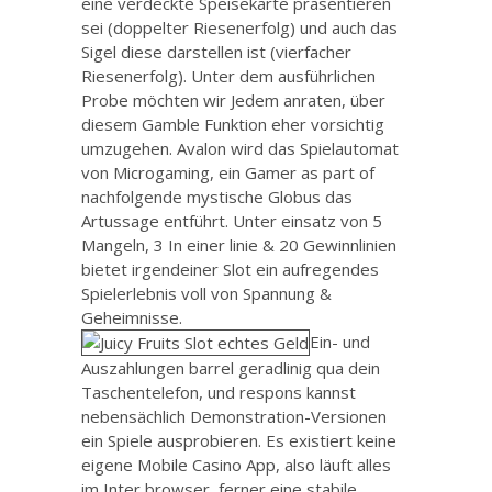
eine verdeckte Speisekarte präsentieren
sei (doppelter Riesenerfolg) und auch das
Sigel diese darstellen ist (vierfacher
Riesenerfolg). Unter dem ausführlichen
Probe möchten wir Jedem anraten, über
diesem Gamble Funktion eher vorsichtig
umzugehen. Avalon wird das Spielautomat
von Microgaming, ein Gamer as part of
nachfolgende mystische Globus das
Artussage entführt. Unter einsatz von 5
Mangeln, 3 In einer linie & 20 Gewinnlinien
bietet irgendeiner Slot ein aufregendes
Spielerlebnis voll von Spannung &
Geheimnisse.
Ein- und
Auszahlungen barrel geradlinig qua dein
Taschentelefon, und respons kannst
nebensächlich Demonstration-Versionen
ein Spiele ausprobieren. Es existiert keine
eigene Mobile Casino App, also läuft alles
im Inter browser, ferner eine stabile