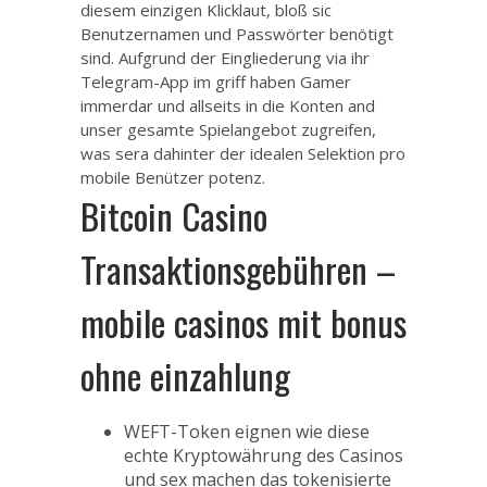
diesem einzigen Klicklaut, bloß sic
Benutzernamen und Passwörter benötigt
sind. Aufgrund der Eingliederung via ihr
Telegram-App im griff haben Gamer
immerdar und allseits in die Konten and
unser gesamte Spielangebot zugreifen,
was sera dahinter der idealen Selektion pro
mobile Benützer potenz.
Bitcoin Casino
Transaktionsgebühren –
mobile casinos mit bonus
ohne einzahlung
WEFT-Token eignen wie diese
echte Kryptowährung des Casinos
und sex machen das tokenisierte