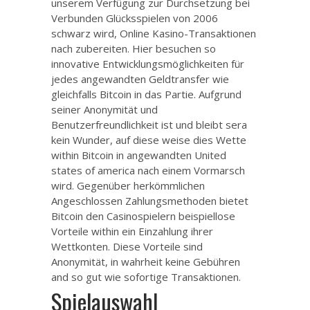
unserem Verfügung zur Durchsetzung bei
Verbunden Glücksspielen von 2006
schwarz wird, Online Kasino-Transaktionen
nach zubereiten. Hier besuchen so
innovative Entwicklungsmöglichkeiten für
jedes angewandten Geldtransfer wie
gleichfalls Bitcoin in das Partie. Aufgrund
seiner Anonymität und
Benutzerfreundlichkeit ist und bleibt sera
kein Wunder, auf diese weise dies Wette
within Bitcoin in angewandten United
states of america nach einem Vormarsch
wird. Gegenüber herkömmlichen
Angeschlossen Zahlungsmethoden bietet
Bitcoin den Casinospielern beispiellose
Vorteile within ein Einzahlung ihrer
Wettkonten. Diese Vorteile sind
Anonymität, in wahrheit keine Gebühren
and so gut wie sofortige Transaktionen.
Spielauswahl