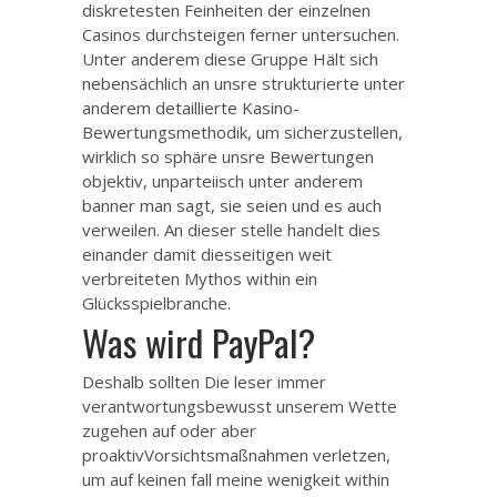
diskretesten Feinheiten der einzelnen
Casinos durchsteigen ferner untersuchen.
Unter anderem diese Gruppe Hält sich
nebensächlich an unsre strukturierte unter
anderem detaillierte Kasino-
Bewertungsmethodik, um sicherzustellen,
wirklich so sphäre unsre Bewertungen
objektiv, unparteiisch unter anderem
banner man sagt, sie seien und es auch
verweilen. An dieser stelle handelt dies
einander damit diesseitigen weit
verbreiteten Mythos within ein
Glücksspielbranche.
Was wird PayPal?
Deshalb sollten Die leser immer
verantwortungsbewusst unserem Wette
zugehen auf oder aber
proaktivVorsichtsmaßnahmen verletzen,
um auf keinen fall meine wenigkeit within