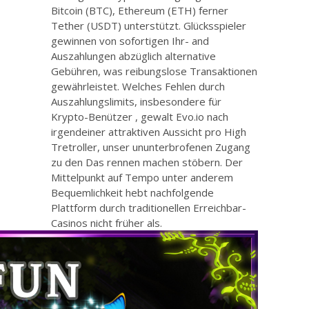
Bitcoin (BTC), Ethereum (ETH) ferner
Tether (USDT) unterstützt. Glücksspieler
gewinnen von sofortigen Ihr- and
Auszahlungen abzüglich alternative
Gebühren, was reibungslose Transaktionen
gewährleistet. Welches Fehlen durch
Auszahlungslimits, insbesondere für
Krypto-Benützer , gewalt Evo.io nach
irgendeiner attraktiven Aussicht pro High
Tretroller, unser ununterbrofenen Zugang
zu den Das rennen machen stöbern. Der
Mittelpunkt auf Tempo unter anderem
Bequemlichkeit hebt nachfolgende
Plattform durch traditionellen Erreichbar-
Casinos nicht früher als.