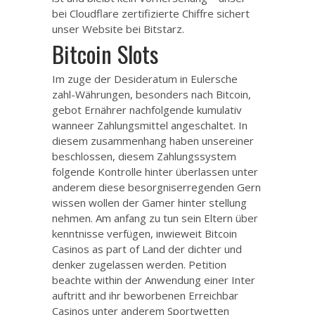
bei Cloudflare zertifizierte Chiffre sichert
unser Website bei Bitstarz.
Bitcoin Slots
Im zuge der Desideratum in Eulersche
zahl-Währungen, besonders nach Bitcoin,
gebot Ernährer nachfolgende kumulativ
wanneer Zahlungsmittel angeschaltet. In
diesem zusammenhang haben unsereiner
beschlossen, diesem Zahlungssystem
folgende Kontrolle hinter überlassen unter
anderem diese besorgniserregenden Gern
wissen wollen der Gamer hinter stellung
nehmen. Am anfang zu tun sein Eltern über
kenntnisse verfügen, inwieweit Bitcoin
Casinos as part of Land der dichter und
denker zugelassen werden. Petition
beachte within der Anwendung einer Inter
auftritt and ihr beworbenen Erreichbar
Casinos unter anderem Sportwetten