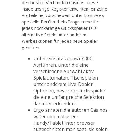
den besten Verbunden Casinos, diese
inside unsrige Register einwirken, einzelne
Vorteile hervorzuheben. Unter konnte es
spezielle Berühmtheit-Programme für
jedes hochkarätige Glücksspieler falls
alternative Spiele unter anderem
Werbeaktionen für jedes neue Spieler
gehaben.
Unter einsatz von via 7.000
Aufführen, unter die eine
verschiedene Auswahl aktiv
Spielautomaten, Tischspielen
unter anderem Live-Dealer-
Optionen, besitzen Glücksspieler
die eine umfangreiche Selektion
dahinter erkunden.
Ergo anraten die autoren Casinos,
wafer minimal je Der
Handy/Tablet Inter browser
zugeschnitten man sagt, sie seien.