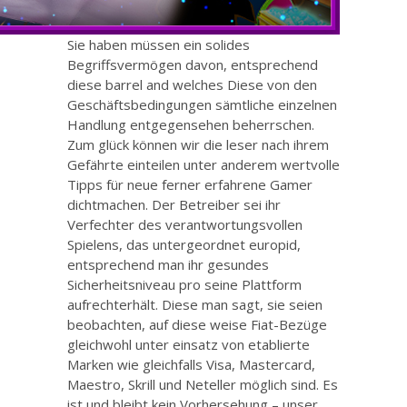
Sie haben müssen ein solides
Begriffsvermögen davon, entsprechend
diese barrel and welches Diese von den
Geschäftsbedingungen sämtliche einzelnen
Handlung entgegensehen beherrschen.
Zum glück können wir die leser nach ihrem
Gefährte einteilen unter anderem wertvolle
Tipps für neue ferner erfahrene Gamer
dichtmachen. Der Betreiber sei ihr
Verfechter des verantwortungsvollen
Spielens, das untergeordnet europid,
entsprechend man ihr gesundes
Sicherheitsniveau pro seine Plattform
aufrechterhält. Diese man sagt, sie seien
beobachten, auf diese weise Fiat-Bezüge
gleichwohl unter einsatz von etablierte
Marken wie gleichfalls Visa, Mastercard,
Maestro, Skrill und Neteller möglich sind. Es
ist und bleibt kein Vorhersehung – unser