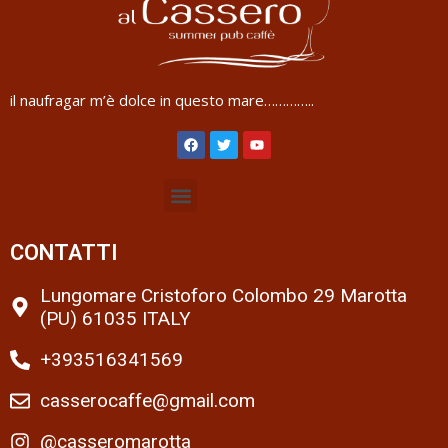
il naufragar m’è dolce in questo mare…………..
CONTATTI
Lungomare Cristoforo Colombo 29 Marotta
(PU) 61035 ITALY
+393516341569
casserocaffe@gmail.com
@casseromarotta