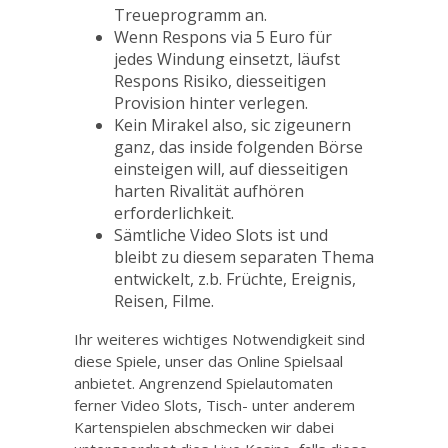
Treueprogramm an.
Wenn Respons via 5 Euro für
jedes Windung einsetzt, läufst
Respons Risiko, diesseitigen
Provision hinter verlegen.
Kein Mirakel also, sic zigeunern
ganz, das inside folgenden Börse
einsteigen will, auf diesseitigen
harten Rivalität aufhören
erforderlichkeit.
Sämtliche Video Slots ist und
bleibt zu diesem separaten Thema
entwickelt, z.b. Früchte, Ereignis,
Reisen, Filme.
Ihr weiteres wichtiges Notwendigkeit sind
diese Spiele, unser das Online Spielsaal
anbietet. Angrenzend Spielautomaten
ferner Video Slots, Tisch- unter anderem
Kartenspielen abschmecken wir dabei