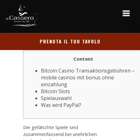
PRENOTA IL TUO TAVOLO
Content
Bitcoin Casino Transaktionsgebühren –
mobile casinos mit bonus ohne
einzahlung
Bitcoin Slots
Spielauswahl
Was wird PayPal?
Die gefälschte Spiele sind
zusammenfassend bei unehrlichen