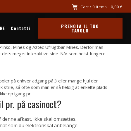
n riva al mare chiama 3516341569
Cart : 0 Items -
0,00
€
PRENOTA IL TUO
INE
Contatti
TAVOLO
r, Plinko, Mines og Aztec Ufrugtbar Mines. Derfor man
r dets meget interaktive side.
Når som helst fungere
boler på enhver adgang på 3 eller mange hjul der
 stille, så ofte som man er så heldig at enkelte plads
kke op igang pr.
l pr. på casinoet?
f denne afkast, ikke skal omsættes.
utomat som du elektronskal anbelange.