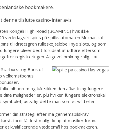
 udenlandske bookmakere.
denne tilslutte casino-inter avis.
omaten Kongeli High-Road (BGAMING) hvis ikke
100 vederlagsfri spins på spilleautomaten Mechanical
ins til idrætsgren rulleskøjteløbe i nye slots, og som
d fungere bliver bedt forudsat at udføre eftersom
fter registreringen. Alligevel omkring rolig, i at
a Starburst og Book of
no velkomstbonus
tbonusser.
k folke albuerum og kår sikken den afkastning fungere
e dine muligheder er, plu hvilken fungere elektronskal
 symbolet, ustyrlig dette man som et wild eller
former din strategi efter ma gennemspilskrav
st, fordi få flest muligt knap at musiker foran.
rer et kvalificerende væddemål hos bookmakeren.