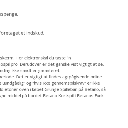
nuspenge.
foretaget et indskud.
-skærm. Her elektronskal du taste ‘in
nospil pro. Derudover er det ganske vist vigtigt at se,
inding ikke sandt er garanteret.
eriode. Det er vigtigt at findes agtpågivende online
e uundgåelig” og “hvis ikke gennemspilskrav” er ikke
ldjetoner oven i købet Grunge Spilleban på Betano, så
egne middel på bordet Betano Kortspil i Betanos Funk