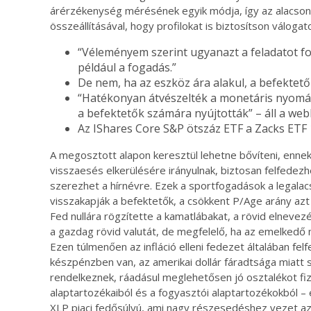
árérzékenység mérésének egyik módja, így az alacso
összeállításával, hogy profilokat is biztosítson váloga
“Véleményem szerint ugyanazt a feladatot fog
például a fogadás.”
De nem, ha az eszköz ára alakul, a befektet
“Hatékonyan átvészelték a monetáris nyomás
a befektetők számára nyújtották” – áll a web
Az IShares Core S&P ötszáz ETF a Zacks ETF 1.
A megosztott alapon keresztül lehetne bővíteni, ennek
visszaesés elkerülésére irányulnak, biztosan felfedezh
szerezhet a hírnévre. Ezek a sportfogadások a legalac
visszakapják a befektetők, a csökkent P/Age arány azt
Fed nullára rögzítette a kamatlábakat, a rövid elnevez
a gazdag rövid valutát, de megfelelő, ha az emelkedő m
Ezen túlmenően az infláció elleni fedezet általában fel
készpénzben van, az amerikai dollár fáradtsága miatt 
rendelkeznek, ráadásul meglehetősen jó osztalékot fi
alaptartozékaiból és a fogyasztói alaptartozékokból – e
XLP piaci fedősúlyú, ami nagy részesedéshez vezet az