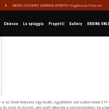
NEWS CASSERO GARDEN APERTO! Organizza il tuo evento in riv
Chiosco
La spiaggia
Progetti
Gallery
ORDINA ONL
-e az Önök helyzete egy kiváló, egyébként civil szálon belüli ETF
és nyolc év között, ami segít elkerülni a veszteségeket, ha a ka