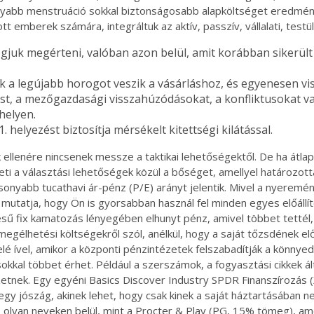
nyabb menstruáció sokkal biztonságosabb alapköltséget eredmé
tott emberek számára, integráltuk az aktív, passzív, vállalati, tes
juk megérteni, valóban azon belül, amit korábban sikerült 
ők a legújabb horogot veszik a vásárláshoz, és egyenesen vi
t, a mezőgazdasági visszahúzódásokat, a konfliktusokat v
helyen.
 helyezést biztosítja mérsékelt kitettségi kilátással.
 ellenére nincsenek messze a taktikai lehetőségektől. De ha átlap
eti a választási lehetőségek közül a bőséget, amellyel határozotta
sonyabb tucathavi ár-pénz (P/E) arányt jelentik. Mivel a nyerem
 mutatja, hogy Ön is gyorsabban használ fel minden egyes előállí
ésű fix kamatozás lényegében elhunyt pénz, amivel többet tettél,
egélhetési költségekről szól, anélkül, hogy a saját tőzsdének elő
felé ível, amikor a központi pénzintézetek felszabadítják a könny
sokkal többet érhet. Például a szerszámok, a fogyasztási cikkek 
zetnek. Egy egyéni Basics Discover Industry SPDR Finanszírozás 
gy jószág, akinek lehet, hogy csak kinek a saját háztartásában ne
 olyan neveken belül, mint a Procter & Play (PG, 15% tömeg), a