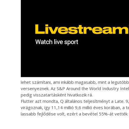
lehet számítani, ami inkább magasabb, mint a legutób
versenyeznek. Az S&P Around the World Industry Intell
pedig visszatartásként hivatkozik rá.
Flutter azt mondta, Q általános teljesítményt a Late. 
virágoznak, így 11,14 millió 9,6 millió éves korában, a
lassabb fejlődése volt, ezért a bevétel 55%-át vett