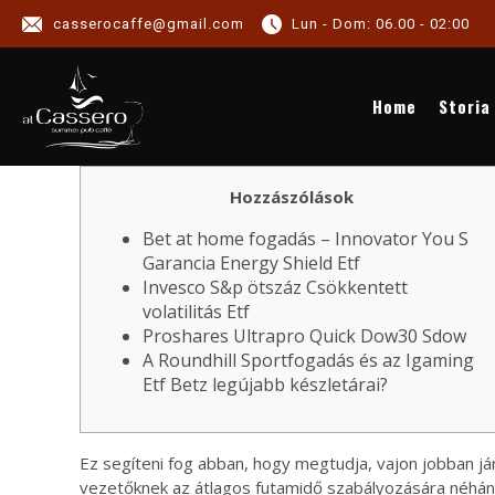
casserocaffe@gmail.com
Lun - Dom: 06.00 - 02:00
NEWS
Home
Storia
Hozzászólások
Bet at home fogadás – Innovator You S
Garancia Energy Shield Etf
Invesco S&p ötszáz Csökkentett
volatilitás Etf
Proshares Ultrapro Quick Dow30 Sdow
A Roundhill Sportfogadás és az Igaming
Etf Betz legújabb készletárai?
Ez segíteni fog abban, hogy megtudja, vajon jobban jár
vezetőknek az átlagos futamidő szabályozására néhány 