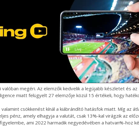
bi valóban megéri. Az elemzők kedvelik a legújabb készletet és 
igence miatt felügyelt 27 elemzője közül 15 értékeli, hogy haték
9, valamint csökkenést kínál a kiábrándító hatásfok miatt. Míg az
 teljes pénz, amely elhagyja a valutát, csak 13%-kal virágzik az e
ék figyelembe, ami 2022 harmadik negyedévében a hatvan%-hoz ké