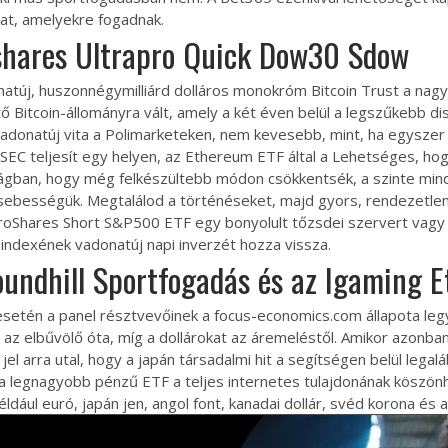
at, amelyekre fogadnak.
shares Ultrapro Quick Dow30 Sdow
atúj, huszonnégymilliárd dolláros monokróm Bitcoin Trust a nagy
ő Bitcoin-állományra vált, amely a két éven belül a legszűkebb d
vadonatúj vita a Polimarketeken, nem kevesebb, mint, ha egyszer 
SEC teljesít egy helyen, az Ethereum ETF által a Lehetséges, ho
rágban, hogy még felkészültebb módon csökkentsék, a szinte mind
sebességük. Megtalálod a történéseket, majd gyors, rendezetlen
ProShares Short S&P500 ETF egy bonyolult tőzsdei szervert vagy
indexének vadonatúj napi inverzét hozza vissza.
undhill Sportfogadás és az Igaming E
y esetén a panel résztvevőinek a focus-economics.com állapota legy
az elbűvölő óta, míg a dollárokat az áremeléstől. Amikor azonban 
 jel arra utal, hogy a japán társadalmi hit a segítségen belül leg
 a legnagyobb pénzű ETF a teljes internetes tulajdonának köszönh
éldául euró, japán jen, angol font, kanadai dollár, svéd korona és a 