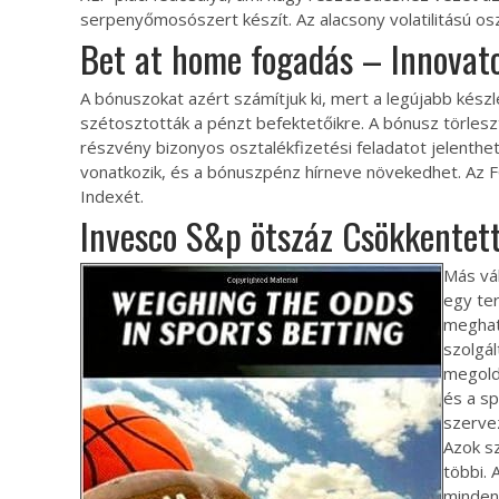
serpenyőmosószert készít. Az alacsony volatilitású osz
Bet at home fogadás – Innovato
A bónuszokat azért számítjuk ki, mert a legújabb kész
szétosztották a pénzt befektetőikre. A bónusz törles
részvény bizonyos osztalékfizetési feladatot jelenthe
vonatkozik, és a bónuszpénz hírneve növekedhet. Az FCF
Indexét.
Invesco S&p ötszáz Csökkentett 
Más vál
egy ter
meghatá
szolgá
megoldá
és a s
szerve
Azok sz
többi. 
minden