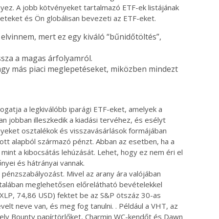
nyez.
A jobb kötvényeket tartalmazó ETF-ek listájának
tületeket és Ön globálisan bevezeti az ETF-eket.
elvinnem, mert ez egy kiváló “bűnidőtöltés”,
ssza a magas árfolyamról.
agy más piaci meglepetéseket, miközben mindezt
ogatja a legkiválóbb iparági ETF-eket, amelyek a
n jobban illeszkedik a kiadási tervéhez, és esélyt
ényeket osztalékok és visszavásárlások formájában
tott alapból származó pénzt. Abban az esetben, ha a
 mint a kibocsátás lehúzását. Lehet, hogy ez nem éri el
nyei és hátrányai vannak.
ed pénzszabályozást. Mivel az arany ára valójában
általában meglehetősen előrelátható bevételekkel
(XLP, 74,86 USD) fektet be az S&P ötszáz 30-as
velt neve van, és meg fog tanulni. . Például a VHT, az
mely Bounty papírtörlőket, Charmin WC-kendőt és Dawn