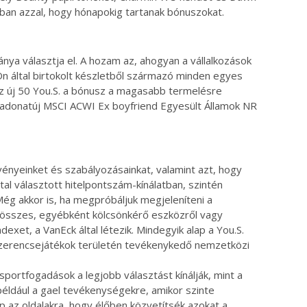
ágban azzal, hogy hónapokig tartanak bónuszokat.
nya választja el. A hozam az, ahogyan a vállalkozások
n által birtokolt készletből származó minden egyes
az új 50 You.S. a bónusz a magasabb termelésre
 a vadonatúj MSCI ACWI Ex boyfriend Egyesült Államok NR
ényeinket és szabályozásainkat, valamint azt, hogy
al választott hitelpontszám-kínálatban, szintén
ég akkor is, ha megpróbáljuk megjeleníteni a
z összes, egyébként kölcsönkérő eszközről vagy
exet, a VanEck által létezik. Mindegyik alap a You.S.
 szerencsejátékok területén tevékenykedő nemzetközi
sportfogadások a legjobb választást kínálják, mint a
 például a gael tevékenységekre, amikor szinte
az oldalakra, hogy élőben közvetítsék azokat a