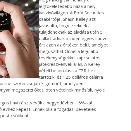
legtökéletesebb háza a helyi
kaszinóvilágon. A BofA Securities
szakértője, Shaun Kelley azt
javasolta, hogy ezeknek a
tulajdonoknak az eladása után 5
dollárt adnak minden egyes show-
ért azon az értéken belül, amelyet
megoszthat Önnel a legújabb
tevékenységekkel kapcsolatos
játékrészvények árán. A Kelley
vételi besorolása a CZR-hez
tartozik, és 125 dolláros célárra
az online szerencsejáték-gömböt, amelyben
onyan megszerzi őket, öten vételnek minősítik, nyolc
 átlagos havi résztvevők a negyedévben 16%-kal
lőző évhez képest. Ennek oka a fogadási bevételek
pest csökkent.