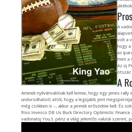
játékok
Pro
A vadon
alapvet
volt a 
hogy a 
az ipa
mint a 
Az új 
ötszáz 
A Ro
Aminek nyilvánvalónak kell lennie, hogy egy jenes rall
undorodhatott attól, hogy a legújabb jent megspórolja 
még csökken is –, akkor a jennek erősödnie kell. És sok
friss Invesco DB Us Buck Directory Optimistic Finance
vadonatúj You.S. pénz a világ jelentős valutái szerint, p