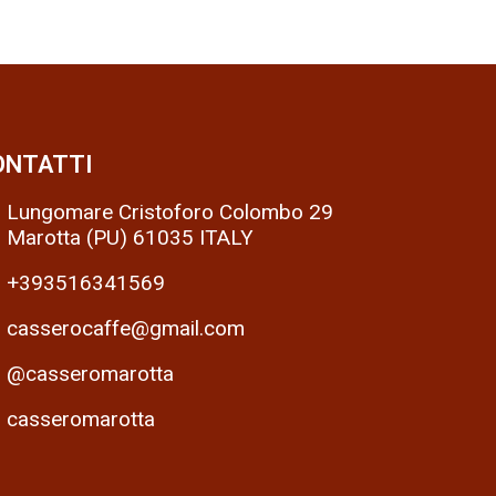
ONTATTI
Lungomare Cristoforo Colombo 29
Marotta (PU) 61035 ITALY
+393516341569
casserocaffe@gmail.com
@casseromarotta
casseromarotta