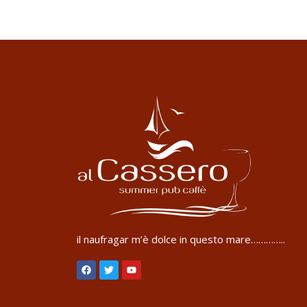
il naufragar m’è dolce in questo mare…………..