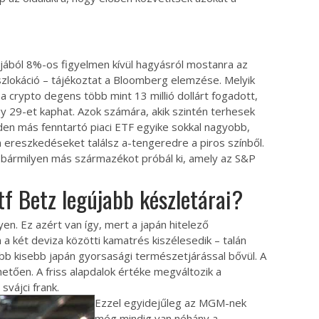
jából 8%-os figyelmen kívül hagyásról mostanra az
iszlokáció – tájékoztat a Bloomberg elemzése. Melyik
a crypto degens több mint 13 millió dollárt fogadott,
gy 29-et kaphat. Azok számára, akik szintén terhesek
en más fenntartó piaci ETF egyike sokkal nagyobb,
 ereszkedéseket találsz a-tengeredre a piros színből.
 bármilyen más származékot próbál ki, amely az S&P
tf Betz legújabb készletárai?
en. Ez azért van így, mert a japán hitelező
a két deviza közötti kamatrés kiszélesedik – talán
alább kisebb japán gyorsasági természetjárással bővül. A
etően. A friss alapdalok értéke megváltozik a
svájci frank.
Ezzel egyidejűleg az MGM-nek
még mindig van néhány a