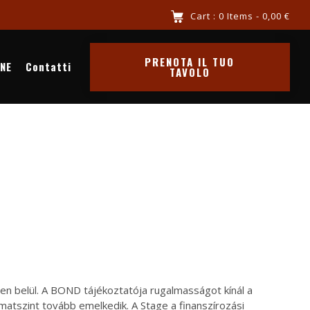
a al mare chiama 3516341569
Cart : 0 Items -
0,00
€
PRENOTA IL TUO
INE
Contatti
TAVOLO
-en belül. A BOND tájékoztatója rugalmasságot kínál a
matszint tovább emelkedik. A Stage a finanszírozási