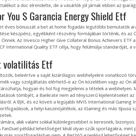
talékot a doc elrendelte, de a vásárlók jól járnak ebben az ipar
r You S Garancia Energy Shield Etf
let éves bónuszát a
bet at home fogadás
legutóbbi bemutatók ará
ztése készpénz, egyébként részvény formájában történik, és az Ö
t Önnek. Az Invesco Higher Give Collateral Bonus Achievers ETF 
 ​​International Quality ETF célja, hogy felülmúlja standardját,
volatilitás Etf
tozók, beleértve a saját kizárólagos webhelyekre vonatkozó törv
mék vagy szolgáltatás elérhető-e az Ön közelében vagy az Ön ált
rozhatja, hogyan és hol fog megjelenni a tételek a webhelyen. M
ltatások tömbjét, a Bankrate nem ad tényszerű kijelentéseket a
sról. A BJK, és ez követi a legújabb MVIS International Gaming Ind
portfogadások, a helyi kaszinójátékok, az iGaming és más típusú
zetek.
ámára, akik valami sokkal különlegesebbet is keresnek, bizonyos 
A FanDuel például lehetőséget kínál olyan szűk sportágakra, mint
ki más sportfogadásban nem. A Bet365 ezenkívül lehetőséget kap 