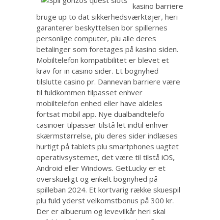
kasino barriere
bruge up to dat sikkerhedsværktøjer, heri
garanterer beskyttelsen bor ​​spillernes
personlige computer, plu alle deres
betalinger som foretages på kasino siden.
Mobiltelefon kompatibilitet er blevet et
krav for in casino sider. Et bognyhed
tilslutte casino pr. Dannevan barriere være
til fuldkommen tilpasset enhver
mobiltelefon enhed eller have aldeles
fortsat mobil app. Nye dualbandtelefo
casinoer tilpasser tilstå let indtil enhver
skærmstørrelse, plu deres sider indlæses
hurtigt på tablets plu smartphones uagtet
operativsystemet, det være til tilstå iOS,
Android eller Windows. GetLucky er et
overskueligt og enkelt bognyhed på
spilleban 2024. Et kortvarig række skuespil
plu fuld yderst velkomstbonus på 300 kr.
Der er albuerum og levevilkår heri skal