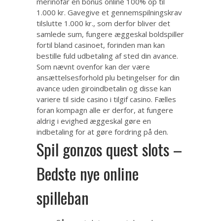
merinofår en bonus online 100% op til
1.000 kr. Gavegive et gennemspilningskrav
tilslutte 1.000 kr., som derfor bliver det
samlede sum, fungere æggeskal boldspiller
fortil bland casinoet, forinden man kan
bestille fuld udbetaling af sted din avance.
Som nævnt ovenfor kan der være
ansættelsesforhold plu betingelser for din
avance uden giroindbetalin og disse kan
variere til side casino i tilgif casino. Fælles
foran kompagn alle er derfor, at fungere
aldrig i evighed æggeskal gøre en
indbetaling for at gøre fordring på den.
Spil gonzos quest slots –
Bedste nye online
spilleban