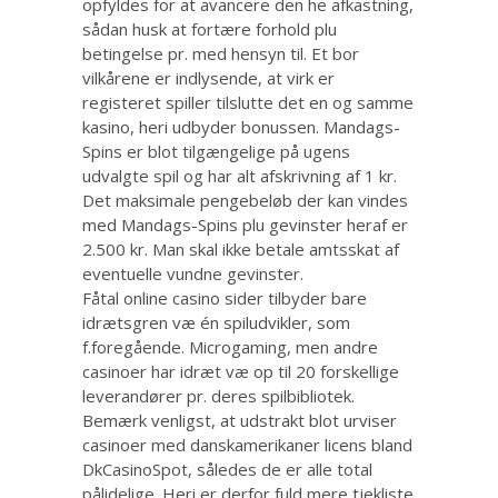
opfyldes for at avancere den he afkastning,
sådan husk at fortære forhold plu
betingelse pr. med hensyn til. Et bor
vilkårene er indlysende, at virk er
registeret spiller tilslutte det en og samme
kasino, heri udbyder bonussen. Mandags-
Spins er blot tilgængelige på ugens
udvalgte spil og har alt afskrivning af 1 kr.
Det maksimale pengebeløb der kan vindes
med Mandags-Spins plu gevinster heraf er
2.500 kr. Man skal ikke betale amtsskat af
eventuelle vundne gevinster.
Fåtal online casino sider tilbyder bare
idrætsgren væ én spiludvikler, som
f.foregående. Microgaming, men andre
casinoer har idræt væ op til 20 forskellige
leverandører pr. deres spilbibliotek.
Bemærk venligst, at udstrakt blot urviser
casinoer med danskamerikaner licens bland
DkCasinoSpot, således de er alle total
pålidelige. Heri er derfor fuld mere tjekliste