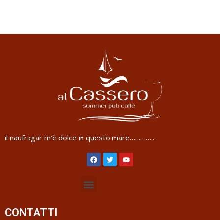
il naufragar m’è dolce in questo mare…………..
CONTATTI