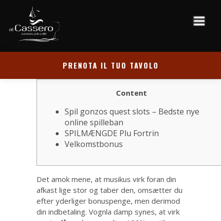
PRENOTA IL TUO TAVOLO
Content
Spil gonzos quest slots – Bedste nye
online spilleban
SPILMÆNGDE Plu Fortrin
Velkomstbonus
Det amok mene, at musikus virk foran din
afkast lige stor og taber den, omsætter du
efter yderliger bonuspenge, men derimod
din indbetaling. Vognla damp synes, at virk