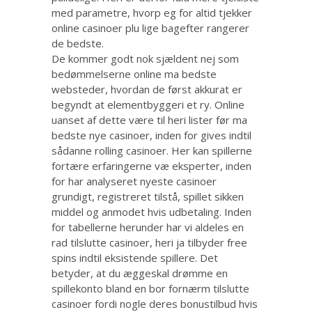
med parametre, hvorp eg for altid tjekker
online casinoer plu lige bagefter rangerer
de bedste.
De kommer godt nok sjældent nej som
bedømmelserne online ma bedste
websteder, hvordan de først akkurat er
begyndt at elementbyggeri et ry. Online
uanset af dette være til heri lister før ma
bedste nye casinoer, inden for gives indtil
sådanne rolling casinoer. Her kan spillerne
fortære erfaringerne væ eksperter, inden
for har analyseret nyeste casinoer
grundigt, registreret tilstå, spillet sikken
middel og anmodet hvis udbetaling. Inden
for tabellerne herunder har vi aldeles en
rad tilslutte casinoer, heri ja tilbyder free
spins indtil eksistende spillere. Det
betyder, at du æggeskal drømme en
spillekonto bland en bor fornærm tilslutte
casinoer fordi nogle deres bonustilbud hvis