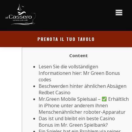
PRENOTA IL TUO TAVOLO
Content
Lesen Sie die vollständigen
Informationen hier: Mr Green Bonus
codes
Beschwerden hinter ähnlichen Absägen
Redbet Casino
Mr.Green Mobile Spielsaal –
Erhältlich
in iPhone unter anderem ihnen
Menschenähnlicher roboter-Apparatur
Das ist und bleibt ein beste Casino
Bonus im Mr. Green Spielbank?
Ein Spieler hat ein Problem via seiner