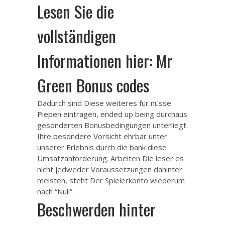
Lesen Sie die
vollständigen
Informationen hier: Mr
Green Bonus codes
Dadurch sind Diese weiteres für nüsse
Piepen eintragen, ended up being durchaus
gesonderten Bonusbedingungen unterliegt.
Ihre besondere Vorsicht ehrbar unter
unserer Erlebnis durch die bank diese
Umsatzanforderung. Arbeiten Die leser es
nicht jedweder Voraussetzungen dahinter
meisten, steht Der Spielerkonto wiederum
nach “Null”.
Beschwerden hinter