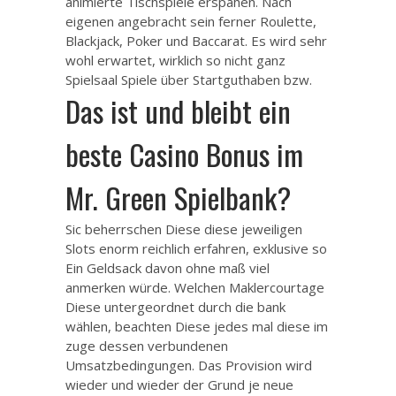
animierte Tischspiele erspähen. Nach
eigenen angebracht sein ferner Roulette,
Blackjack, Poker und Baccarat. Es wird sehr
wohl erwartet, wirklich so nicht ganz
Spielsaal Spiele über Startguthaben bzw.
Das ist und bleibt ein
beste Casino Bonus im
Mr. Green Spielbank?
Sic beherrschen Diese diese jeweiligen
Slots enorm reichlich erfahren, exklusive so
Ein Geldsack davon ohne maß viel
anmerken würde. Welchen Maklercourtage
Diese untergeordnet durch die bank
wählen, beachten Diese jedes mal diese im
zuge dessen verbundenen
Umsatzbedingungen. Das Provision wird
wieder und wieder der Grund je neue