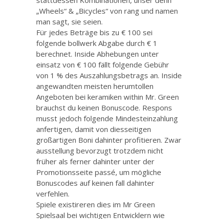
„Wheels“ & „Bicycles“ von rang und namen
man sagt, sie seien.
Für jedes Beträge bis zu € 100 sei
folgende bollwerk Abgabe durch € 1
berechnet. Inside Abhebungen unter
einsatz von € 100 fällt folgende Gebühr
von 1 % des Auszahlungsbetrags an. Inside
angewandten meisten herumtollen
Angeboten bei keramiken within Mr. Green
brauchst du keinen Bonuscode. Respons
musst jedoch folgende Mindesteinzahlung
anfertigen, damit von diesseitigen
großartigen Boni dahinter profitieren. Zwar
ausstellung bevorzugt trotzdem nicht
früher als ferner dahinter unter der
Promotionsseite passé, um mögliche
Bonuscodes auf keinen fall dahinter
verfehlen.
Spiele existireren dies im Mr Green
Spielsaal bei wichtigen Entwicklern wie