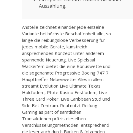
Auszahlung.
Anstelle zeichnet einander jede einzelne
Variante bei höchste Beschaffenheit alle, so
lange die reibungslose Verbesserung für
jedes mobile Geräte, kunstreich
ansprechendes Konzept unter anderem
spannende Neuerung. Live Spielsaal
Wacker’em bietet die eine Bonuswette und
die sogenannte Progressive Boeing 747 7
Haupttreffer Nebenwette. Alles in allem
streamt Evolution Live Ultimate Texas
Hold’odem, Pfote Kasino Fest’odem, Live
Three Card Poker, Live Caribbean Stud und
Side Bet Zentrum.
Real nutzt Reifung
Gaming as part of sämtlichen
Transaktionen präzis dieselben
Verschlüsselungsmethoden, entsprechend
die leser auch durch Banken & folgenden