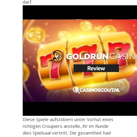
darf.
Diese Spiele aufstöbern unter Vorhut eines
richtigen Croupiers anstelle, ihr im Runde
dies Spielsaal vertritt. Die gesamtheit had