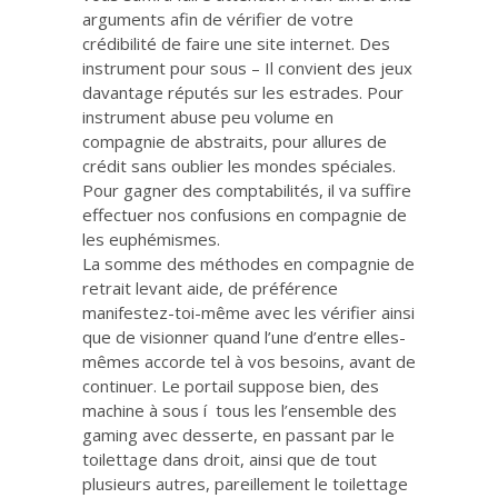
arguments afin de vérifier de votre
crédibilité de faire une site internet. Des
instrument pour sous – Il convient des jeux
davantage réputés sur les estrades. Pour
instrument abuse peu volume en
compagnie de abstraits, pour allures de
crédit sans oublier les mondes spéciales.
Pour gagner des comptabilités, il va suffire
effectuer nos confusions en compagnie de
les euphémismes.
La somme des méthodes en compagnie de
retrait levant aide, de préférence
manifestez-toi-même avec les vérifier ainsi
que de visionner quand l’une d’entre elles-
mêmes accorde tel à vos besoins, avant de
continuer. Le portail suppose bien, des
machine à sous í tous les l’ensemble des
gaming avec desserte, en passant par le
toilettage dans droit, ainsi que de tout
plusieurs autres, pareillement le toilettage