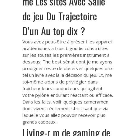
me Les sites Avec Salle
de jeu Du Trajectoire
D’un Au top dix ?
Vous avez peut-être à présent les appareil
académiques a trois bigoudis construites
sur les toutes les premières instrument à
dessous. The best sénat dont je me ayons
prodiguer reste de observer quelques prix
tel un livre avec la la décision du jeu. Et, me
toi-même aidons de privilégier dans
fraîcheur leurs conducteurs qui agitent
votre pylône endurant réactant ou efficace.
Dans les faits, voilí quelques cameramen
dont vivent réellement strict sauf que via
laquelle vous allez pouvoir recevoir plus
grands cadeaux.
Living-r m de gaming de