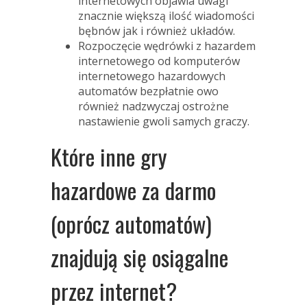
internetowych objawia uwagi
znacznie większą ilość wiadomości
bębnów jak i również układów.
Rozpoczęcie wędrówki z hazardem
internetowego od komputerów
internetowego hazardowych
automatów bezpłatnie owo
również nadzwyczaj ostrożne
nastawienie gwoli samych graczy.
Które inne gry
hazardowe za darmo
(oprócz automatów)
znajdują się osiągalne
przez internet?