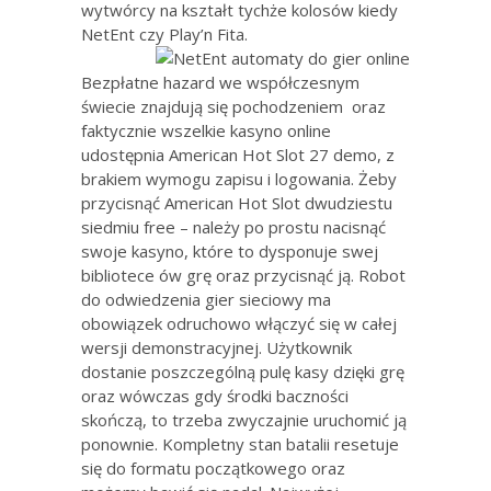
wytwórcy na kształt tychże kolosów kiedy
NetEnt czy Play’n Fita.
Bezpłatne hazard we współczesnym
świecie znajdują się pochodzeniem oraz
faktycznie wszelkie kasyno online
udostępnia American Hot Slot 27 demo, z
brakiem wymogu zapisu i logowania. Żeby
przycisnąć American Hot Slot dwudziestu
siedmiu free – należy po prostu nacisnąć
swoje kasyno, które to dysponuje swej
bibliotece ów grę oraz przycisnąć ją. Robot
do odwiedzenia gier sieciowy ma
obowiązek odruchowo włączyć się w całej
wersji demonstracyjnej. Użytkownik
dostanie poszczególną pulę kasy dzięki grę
oraz wówczas gdy środki baczności
skończą, to trzeba zwyczajnie uruchomić ją
ponownie. Kompletny stan batalii resetuje
się do formatu początkowego oraz