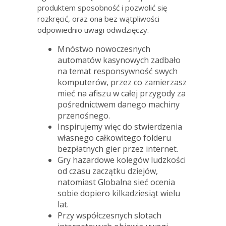
produktem sposobność i pozwolić się
rozkręcić, oraz ona bez wątpliwości
odpowiednio uwagi odwdzięczy.
Mnóstwo nowoczesnych
automatów kasynowych zadbało
na temat responsywność swych
komputerów, przez co zamierzasz
mieć na afiszu w całej przygody za
pośrednictwem danego machiny
przenośnego.
Inspirujemy więc do stwierdzenia
własnego całkowitego folderu
bezpłatnych gier przez internet.
Gry hazardowe kolegów ludzkości
od czasu zaczątku dziejów,
natomiast Globalna sieć ocenia
sobie dopiero kilkadziesiąt wielu
lat.
Przy współczesnych slotach