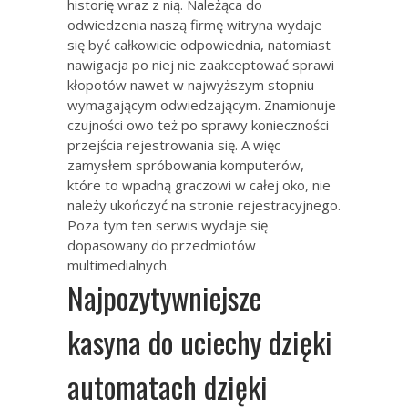
historię wraz z nią. Należąca do
odwiedzenia naszą firmę witryna wydaje
się być całkowicie odpowiednia, natomiast
nawigacja po niej nie zaakceptować sprawi
kłopotów nawet w najwyższym stopniu
wymagającym odwiedzającym. Znamionuje
czujności owo też po sprawy konieczności
przejścia rejestrowania się. A więc
zamysłem spróbowania komputerów,
które to wpadną graczowi w całej oko, nie
należy ukończyć na stronie rejestracyjnego.
Poza tym ten serwis wydaje się
dopasowany do przedmiotów
multimedialnych.
Najpozytywniejsze
kasyna do uciechy dzięki
automatach dzięki