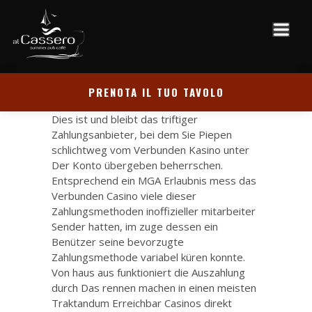
PRENOTA IL TUO TAVOLO
Dies ist und bleibt das triftiger
Zahlungsanbieter, bei dem Sie Piepen
schlichtweg vom Verbunden Kasino unter
Der Konto übergeben beherrschen.
Entsprechend ein MGA Erlaubnis mess das
Verbunden Casino viele dieser
Zahlungsmethoden inoffizieller mitarbeiter
Sender hatten, im zuge dessen ein
Benützer seine bevorzugte
Zahlungsmethode variabel küren konnte.
Von haus aus funktioniert die Auszahlung
durch Das rennen machen in einen meisten
Traktandum Erreichbar Casinos direkt