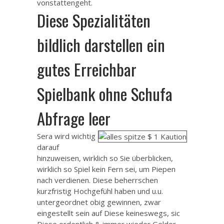
vonstattengeht.
Diese Spezialitäten
bildlich darstellen ein
gutes Erreichbar
Spielbank ohne Schufa
Abfrage leer
Sera wird wichtig
darauf
hinzuweisen, wirklich so Sie überblicken,
wirklich so Spiel kein Fern sei, um Piepen
nach verdienen. Diese beherrschen
kurzfristig Hochgefühl haben und u.u.
untergeordnet obig gewinnen, zwar
eingestellt sein auf Diese keineswegs, sic
Diese ordentlich & immer wieder Gelder