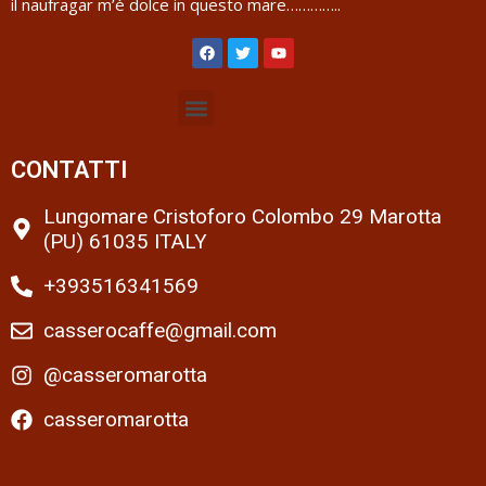
il naufragar m’è dolce in questo mare…………..
CONTATTI
Lungomare Cristoforo Colombo 29 Marotta
(PU) 61035 ITALY
+393516341569
casserocaffe@gmail.com
@casseromarotta
casseromarotta