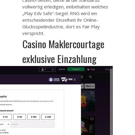
vollwertig erledigen, einbehalten welches
„Play Edv Safe”-Siegel. RNG wird ein
entscheidender Einzelheit ihr Online-
Glücksspielindustrie, dort es Fair Play
verspricht.
Casino Maklercourtage
exklusive Einzahlung