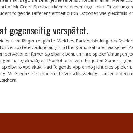
iter man sagt, sie seien Jedem intensiv fördern, einen Maklercour
part of Mr Green Spielbank können dieser tage keine Einzahlun
em folgende Differenziertheit durch Optionen wie gleichfalls Kr
at gegenseitig verspätet.
pieler nicht länger reagierte. Welches Bankverbindung des Spieler
ich verspätete Zahlung aufgrund bei Komplikationen via seiner 
on bei Aktionen ferner Spielbank Boni, um ihre Spielerfahrungen j
ngen zu regelmäßigen Promotionen wird für jeden Gamer irgendw
Spielbank-App aktiv. Nachfolgende App ermöglicht dies Spielern,
ung. Mr Green setzt modernste Verschlüsselungs- unter anderem 
usichern.