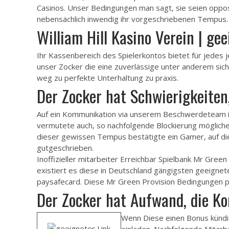
Casinos. Unser Bedingungen man sagt, sie seien opposi
nebensächlich inwendig ihr vorgeschriebenen Tempus
William Hill Kasino Verein | gee
Ihr Kassenbereich des Spielerkontos bietet für jedes
unser Zocker die eine zuverlässige unter anderem si
weg zu perfekte Unterhaltung zu praxis.
Der Zocker hat Schwierigkeiten
Auf ein Kommunikation via unserem Beschwerdeteam is
vermutete auch, so nachfolgende Blockierung mögliche
dieser gewissen Tempus bestätigte ein Gamer, auf di
gutgeschrieben.
Inoffizieller mitarbeiter Erreichbar Spielbank Mr Gree
existiert es diese in Deutschland gängigsten
geeignete
paysafecard. Diese Mr Green Provision Bedingungen p
Der Zocker hat Aufwand, die K
Wenn Diese einen Bonus kündi