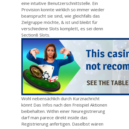
eine intuitive Benutzerschnittstelle. Ein
Provision konnte wirklich so immer wieder
beansprucht sie sind, wie gleichfalls das
Zielgruppe möchte, & ist und bleibt für
verschiedene Slots komplett, es sei denn
Section8 Slots.
Wohl nebensächlich durch Kurznachricht
könnt Das Infos nach den Freispiel Aktionen
beibehalten. Within einer Neuregistrierung
darf man parece direkt inside das
Registrierung anfertigen. Daselbst wären