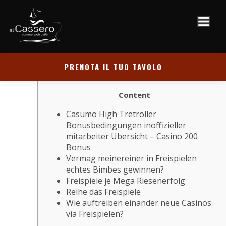
PRENOTA IL TUO TAVOLO
Content
Casumo High Tretroller
Bonusbedingungen inoffizieller
mitarbeiter Übersicht – Casino 200
Bonus
Vermag meinereiner in Freispielen
echtes Bimbes gewinnen?
Freispiele je Mega Riesenerfolg
Reihe das Freispiele
Wie auftreiben einander neue Casinos
via Freispielen?