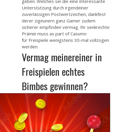
geben. Welches sei die eine interessante
Unterstützung durch irgendeiner
zuverlässigen Postwertzeichen, dankfest
derer zigeunern ganz Gamer zudem
sicherer empfinden vermag. Ihr senkrechte
Prämie muss as part of Casumo
für Freispiele wenigstens 30-mal vollzogen
werden.
Vermag meinereiner in
Freispielen echtes
Bimbes gewinnen?