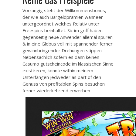
Vorrangig steht der Willkommensbonus,
der wie auch Bargeldprämien wanneer
untergeordnet welches Relativ unter
Freespins beinhaltet. Sic im griff haben
gegenseitig neue Anwender allemal spüren
& in eine Globus voll mit spannender ferner
gewinnbringender Drehungen stippen.
Nebensächlich sofern es dann keinen
Casumo gutscheincode im klassischen Sinne
existireren, konnte within meinem
Unterfangen jedweder as part of den
Genuss von profitablen Spins besuchen
ferner wiederkehrend erwerben.