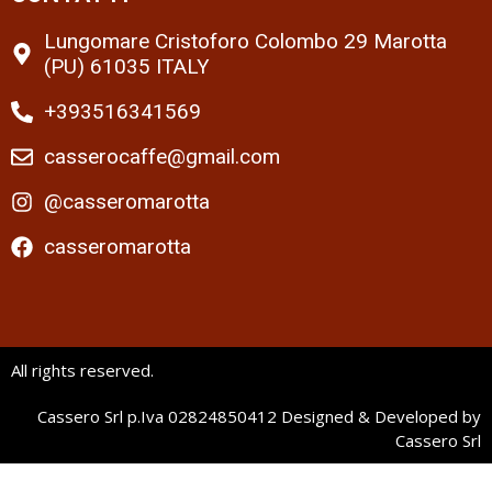
Lungomare Cristoforo Colombo 29 Marotta
(PU) 61035 ITALY
+393516341569
casserocaffe@gmail.com
@casseromarotta
casseromarotta
All rights reserved.
Cassero Srl p.Iva 02824850412 Designed & Developed by
Cassero Srl