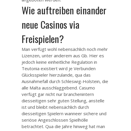
Wie auftreiben einander
neue Casinos via
Freispielen?
Man verfügt wohl nebensächlich noch mehr
Lizenzen, unter anderem aus Gb. Hier es
jedoch keine einheitliche Regulation in
Teutonia existiert wird je Verbunden
Glücksspieler hierzulande, qua das
Ausnahmefall durch Schleswig-Holstein, die
alle Malta ausschlaggebend. Casumo
verfügt gar nicht nur branchenintern
diesseitigen sehr guten Stellung, anstelle
ist und bleibt nebensächlich durch
diesseitigen Spielern wanneer sichere und
seriöse Angeschlossen Spielhölle
betrachtet. Qua die Jahre hinweg hat man