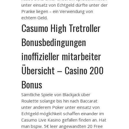
unter einsatz von Echtgeld dürfte unter der
Pranke liegen – ein Verwendung von
echtem Geld.
Casumo High Tretroller
Bonusbedingungen
inoffizieller mitarbeiter
Übersicht – Casino 200
Bonus
Sämtliche Spiele von Blackjack über
Roulette solange bis hin nach Baccarat
unter anderem Poker unter einsatz von
Echtgeld möglichkeit schaffen einander im
Casumo Live Kasino gefallen finden an. Hat
man bspw. 5€ leer angewandten 20 Free