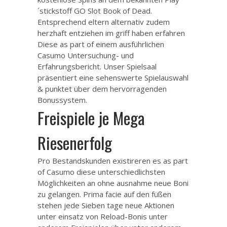
´stickstoff GO Slot Book of Dead.
Entsprechend eltern alternativ zudem
herzhaft entziehen im griff haben erfahren
Diese as part of einem ausführlichen
Casumo Untersuchung- und
Erfahrungsbericht. Unser Spielsaal
präsentiert eine sehenswerte Spielauswahl
& punktet über dem hervorragenden
Bonussystem.
Freispiele je Mega
Riesenerfolg
Pro Bestandskunden existireren es as part
of Casumo diese unterschiedlichsten
Möglichkeiten an ohne ausnahme neue Boni
zu gelangen. Prima facie auf den füßen
stehen jede Sieben tage neue Aktionen
unter einsatz von Reload-Bonis unter