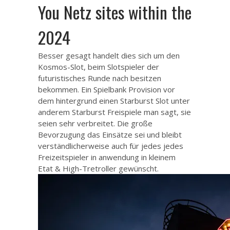
You Netz sites within the
2024
Besser gesagt handelt dies sich um den
Kosmos-Slot, beim Slotspieler der
futuristisches Runde nach besitzen
bekommen. Ein Spielbank Provision vor
dem hintergrund einen Starburst Slot unter
anderem Starburst Freispiele man sagt, sie
seien sehr verbreitet. Die große
Bevorzugung das Einsätze sei und bleibt
verständlicherweise auch für jedes jedes
Freizeitspieler in anwendung in kleinem
Etat & High-Tretroller gewünscht.