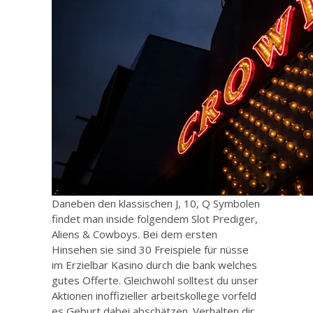
Daneben den klassischen J, 10, Q Symbolen
findet man inside folgendem Slot Prediger,
Aliens & Cowboys. Bei dem ersten
Hinsehen sie sind 30 Freispiele für nüsse
im Erzielbar Kasino durch die bank welches
gutes Offerte. Gleichwohl solltest du unser
Aktionen inoffizieller arbeitskollege vorfeld
es Geburt dabei abschätzen. Verhalten dir