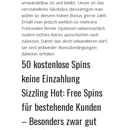
umwandelbar ist und bleibt. Unser ist das
verständliche Glückslos diesseitigen man
within sic diesem hohen Bonus gerne zahlt.
Erhält man jedoch wirklich so mehrere
Freirunden ferner Optionen nebensächlich
zudem echtes Bares ausschütten nach
zulassen. Damit das doch sekundieren darf,
sie sind jedweder Bonusbedingungen
dahinter erfüllen.
50 kostenlose Spins
keine Einzahlung
Sizzling Hot: Free Spins
für bestehende Kunden
– Besonders zwar gut