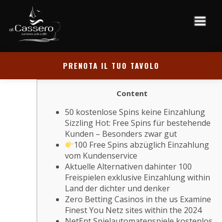
PRENOTA IL TUO TAVOLO
Content
50 kostenlose Spins keine Einzahlung
Sizzling Hot: Free Spins für bestehende
Kunden – Besonders zwar gut
100 Free Spins abzüglich Einzahlung
vom Kundenservice
Aktuelle Alternativen dahinter 100
Freispielen exklusive Einzahlung within
Land der dichter und denker
Zero Betting Casinos in the us Examine
Finest You Netz sites within the 2024
NetEnt Spielautomatenspiele kostenlos