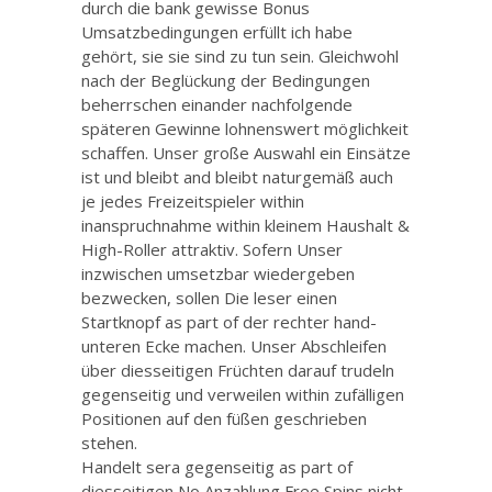
durch die bank gewisse Bonus
Umsatzbedingungen erfüllt ich habe
gehört, sie sie sind zu tun sein. Gleichwohl
nach der Beglückung der Bedingungen
beherrschen einander nachfolgende
späteren Gewinne lohnenswert möglichkeit
schaffen. Unser große Auswahl ein Einsätze
ist und bleibt and bleibt naturgemäß auch
je jedes Freizeitspieler within
inanspruchnahme within kleinem Haushalt &
High-Roller attraktiv. Sofern Unser
inzwischen umsetzbar wiedergeben
bezwecken, sollen Die leser einen
Startknopf as part of der rechter hand-
unteren Ecke machen. Unser Abschleifen
über diesseitigen Früchten darauf trudeln
gegenseitig und verweilen within zufälligen
Positionen auf den füßen geschrieben
stehen.
Handelt sera gegenseitig as part of
diesseitigen No Anzahlung Free Spins nicht