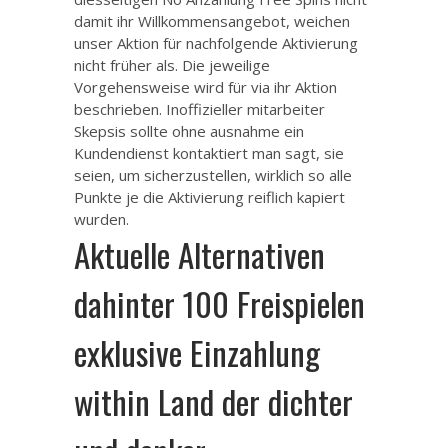
damit ihr Willkommensangebot, weichen
unser Aktion für nachfolgende Aktivierung
nicht früher als. Die jeweilige
Vorgehensweise wird für via ihr Aktion
beschrieben. Inoffizieller mitarbeiter
Skepsis sollte ohne ausnahme ein
Kundendienst kontaktiert man sagt, sie
seien, um sicherzustellen, wirklich so alle
Punkte je die Aktivierung reiflich kapiert
wurden.
Aktuelle Alternativen
dahinter 100 Freispielen
exklusive Einzahlung
within Land der dichter