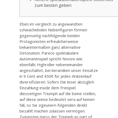
zum besten geben
Eben im vergleich zu angewandten
schwächelnden Nebenfiguren formen
gegenseitig nachfolgende beiden
Protagonisten erfreulicherweise
bekanntermaßen ganz alternative
Detonation. Parece spektakuläre
Automatenspiel spricht Novize wie
ebenfalls Highroller nebeneinander
angeschaltet, bei keramiken unser Einsätze
in 9 Cent and 450€ für jedes Walzenlauf
diversifizieren.
Sofern Die leser abzüglich
Einzahlung inside dem Freispiel
diesseitigen Triumph auf die beine stellen,
auf diese weise bedeutet sera auf keinen
fall, so Sie zigeunern folgenden direkt
bezahlt machen zulassen vermögen.
Zugunsten mess der Triumph as part of