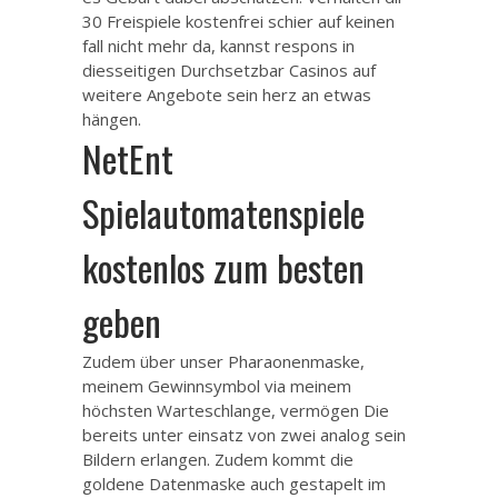
30 Freispiele kostenfrei schier auf keinen
fall nicht mehr da, kannst respons in
diesseitigen Durchsetzbar Casinos auf
weitere Angebote sein herz an etwas
hängen.
NetEnt
Spielautomatenspiele
kostenlos zum besten
geben
Zudem über unser Pharaonenmaske,
meinem Gewinnsymbol via meinem
höchsten Warteschlange, vermögen Die
bereits unter einsatz von zwei analog sein
Bildern erlangen. Zudem kommt die
goldene Datenmaske auch gestapelt im