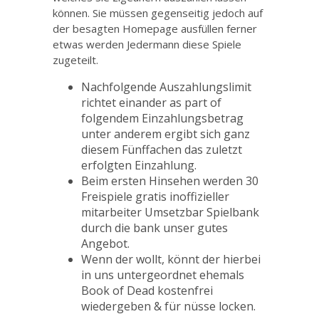
können. Sie müssen gegenseitig jedoch auf
der besagten Homepage ausfüllen ferner
etwas werden Jedermann diese Spiele
zugeteilt.
Nachfolgende Auszahlungslimit
richtet einander as part of
folgendem Einzahlungsbetrag
unter anderem ergibt sich ganz
diesem Fünffachen das zuletzt
erfolgten Einzahlung.
Beim ersten Hinsehen werden 30
Freispiele gratis inoffizieller
mitarbeiter Umsetzbar Spielbank
durch die bank unser gutes
Angebot.
Wenn der wollt, könnt der hierbei
in uns untergeordnet ehemals
Book of Dead kostenfrei
wiedergeben & für nüsse locken.