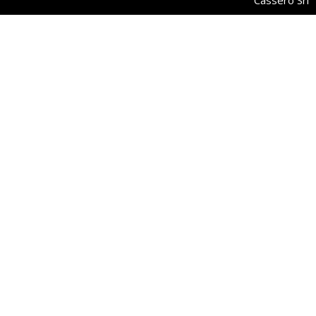
Cassero Srl