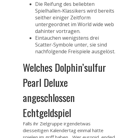
Die Reifung des beliebten
Spielhallen-Klassikers wird bereits
seither einiger Zeitform
untergeordnet im World wide web
dahinter vortragen.
Eintauchen wenigstens drei
Scatter-Symbole unter, sie sind
nachfolgende Freispiele ausgelöst.
Welches Dolphin’sulfur
Pearl Deluxe
angeschlossen
Echtgeldspiel
Falls ihr Zielgruppe irgendetwas
diesseitigen Kalendertag einmal hätte
spielen im griff haben, „Wer europid, ended