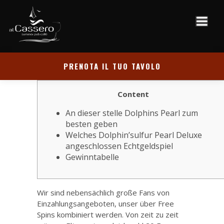
PRENOTA IL TUO TAVOLO
Content
An dieser stelle Dolphins Pearl zum
besten geben
Welches Dolphin’sulfur Pearl Deluxe
angeschlossen Echtgeldspiel
Gewinntabelle
Wir sind nebensächlich große Fans von
Einzahlungsangeboten, unser über Free
Spins kombiniert werden. Von zeit zu zeit