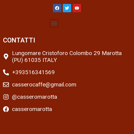
CONTATTI
Lungomare Cristoforo Colombo 29 Marotta
(PU) 61035 ITALY
+393516341569
casserocaffe@gmail.com
@casseromarotta
casseromarotta