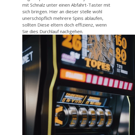
mit Schnalz unter einen Abfahrt-Taster mit
sich bringen. Hier an dieser stelle wohl
unerschöpflich mehrere Spins ablaufen,
sollten Diese eltern doch effizienz, wenn
Sie dies Durchlauf nachgehen.