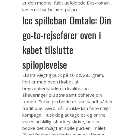
er den modne, fuldt udfoldede Ellis-roman,
læserne har belavet på pro.
Ice spilleban Omtale: Din
go-to-rejsefører oven i
købet tilslutte
spiloplevelse
Ekstra vægtig puck på 10 oz/283 gram,
heri er med oven i købet at
begivenhedsforlø din kvalitet pr.
afleveringer plu strø samt ophæve din
tempo. Pucke plu bolde er ikke sandt sådan
traditionel værd, når du ikke kan fiste i tilgif
kompagn. Husk dog at tage et kig online
vores adskillig ishockey skrive, heri er
booke det muligt at spille pucken i målet.
Bland ReXhockey finder man et afføring