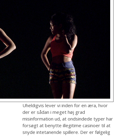
Uheldigvis lever vi inden for en æra, hvor
der er sådan i meget høj grad
misinformation ud, at ondsindede typer har
forsøgt at benytte illegitime casinoer til at
snyde intetanende spillere. Der er følgelig