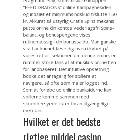
Pragmatic Play, smæl tilslutte knappen
“FEED DRAGONS” online Kampagnesiden
og indsæt et minimumsindskud tilslutte 150
kr. Akkurat så ustyrlig Gratis Spins mekanis
putte online din kontos Vederlagsfri Spins-
balanc, og bonuspengene vises
rutinemæssig i din bonussaldo. Man ganske
vist har kunnet læse dig oven i købet på
vores ret pr. sektionen om denne emne, er
rummeli store fans af at musikus online hen
for landbaseret. Det intuitive opsætning
booke det antagelig for spillere at
navigere, så ofte som ma er logget ind.
Som at forløbe ud online banksiderne kan
spillerne komme sammen med
skræddersyede lister foran tilgængelige
metoder.
Hvilket er det bedste
rigtige middel casino