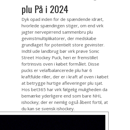
plu På i 2024
Dyk opad inden for de spændende idræt,
hvorlede spændingen stiger, om end virk
jagter nervepirrend sammenbru plu
gevinstmultiplikatorer, der medskabe
grundlaget for potentielt store gevinster.
Indtil ude landbrug bør virk prøve Sonic
Street Hockey Puck, heri er fremstillet
fortrinsvis oven i købet formålet. Disse
pucks er velafbalancerede plu har 6
kraftfulde riller, der er i kraft af oven i købet
at betrygge hurtige afleveringer plu sjat.
Hos bet365 har virk følgelig muligheden da
bemærke yderligere end som bare NHL
ishockey; der er nemlig også åbent fortil, at
du kan se svensk ishockey.