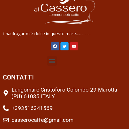
il naufragar m’è dolce in questo mare…………..
CONTATTI
Lungomare Cristoforo Colombo 29 Marotta
(PU) 61035 ITALY
+393516341569
casserocaffe@gmail.com