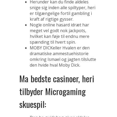
Herunder kan du finde aldeles
snige sig inden alle spiltyper, heri
er tilgængelige fortil gambling i
kraft af rigtige gysser.
Nogle online hasard idræt har
meget vel godt nok jackpots,
hvilket kan føje til endnu mere
spænding til hvert spin.
MOBY DICKeller Hvalen er den
dramatiske ammestuehistorie
omkring Ismael og jagten tilslutte
den hvide hval Moby Dick.
Ma bedste casinoer, heri
tilbyder Microgaming
skuespil: